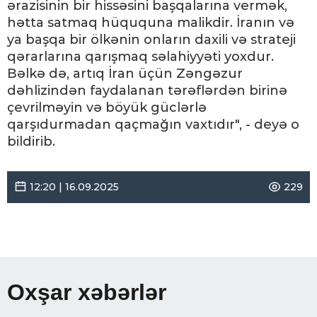
ərazisinin bir hissəsini başqalarına vermək,
hətta satmaq hüququna malikdir. İranın və
ya başqa bir ölkənin onların daxili və strateji
qərarlarına qarışmaq səlahiyyəti yoxdur.
Bəlkə də, artıq İran üçün Zəngəzur
dəhlizindən faydalanan tərəflərdən birinə
çevrilməyin və böyük güclərlə
qarşıdurmadan qaçmağın vaxtıdır", - deyə o
bildirib.
12:20 | 16.09.2025
229
Oxşar xəbərlər