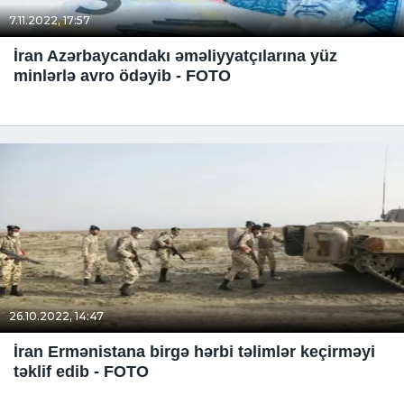
7.11.2022, 17:57
İran Azərbaycandakı əməliyyatçılarına yüz
minlərlə avro ödəyib - FOTO
26.10.2022, 14:47
İran Ermənistana birgə hərbi təlimlər keçirməyi
təklif edib - FOTO