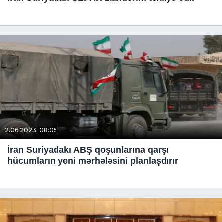
2.06.2023, 08:05
İran Suriyadakı ABŞ qoşunlarına qarşı
hücumların yeni mərhələsini planlaşdırır