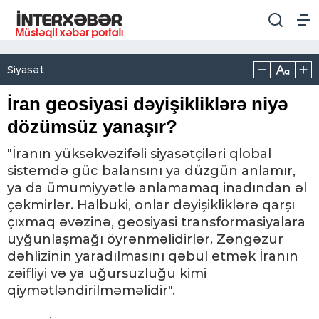
Siyasət
İran geosiyasi dəyişikliklərə niyə
dözümsüz yanaşır?
"İranın yüksəkvəzifəli siyasətçiləri qlobal
sistemdə güc balansını ya düzgün anlamır,
ya da ümumiyyətlə anlamamaq inadından əl
çəkmirlər. Halbuki, onlar dəyişikliklərə qarşı
çıxmaq əvəzinə, geosiyasi transformasiyalara
uyğunlaşmağı öyrənməlidirlər. Zəngəzur
dəhlizinin yaradılmasını qəbul etmək İranın
zəifliyi və ya uğursuzluğu kimi
qiymətləndirilməməlidir".