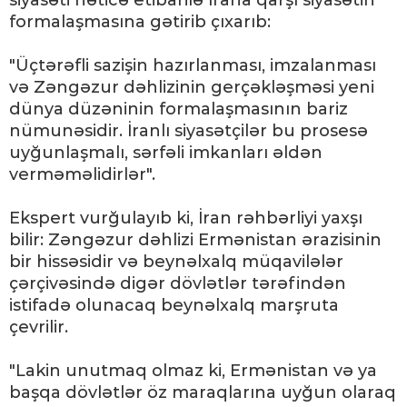
siyasəti nəticə etibarilə İrana qarşı siyasətin
formalaşmasına gətirib çıxarıb:
"Üçtərəfli sazişin hazırlanması, imzalanması
və Zəngəzur dəhlizinin gerçəkləşməsi yeni
dünya düzəninin formalaşmasının bariz
nümunəsidir. İranlı siyasətçilər bu prosesə
uyğunlaşmalı, sərfəli imkanları əldən
verməməlidirlər".
Ekspert vurğulayıb ki, İran rəhbərliyi yaxşı
bilir: Zəngəzur dəhlizi Ermənistan ərazisinin
bir hissəsidir və beynəlxalq müqavilələr
çərçivəsində digər dövlətlər tərəfindən
istifadə olunacaq beynəlxalq marşruta
çevrilir.
"Lakin unutmaq olmaz ki, Ermənistan və ya
başqa dövlətlər öz maraqlarına uyğun olaraq