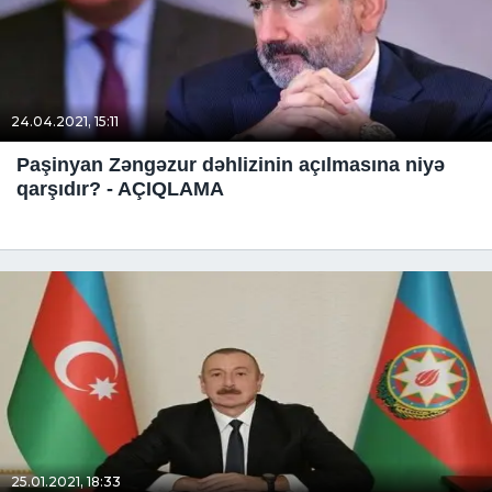
24.04.2021, 15:11
Paşinyan Zəngəzur dəhlizinin açılmasına niyə
qarşıdır? - AÇIQLAMA
25.01.2021, 18:33