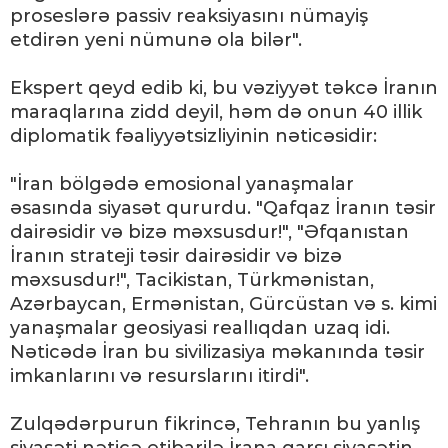
proseslərə passiv reaksiyasını nümayiş
etdirən yeni nümunə ola bilər".
Ekspert qeyd edib ki, bu vəziyyət təkcə İranın
maraqlarına zidd deyil, həm də onun 40 illik
diplomatik fəaliyyətsizliyinin nəticəsidir:
"İran bölgədə emosional yanaşmalar
əsasında siyasət qururdu. "Qafqaz İranın təsir
dairəsidir və bizə məxsusdur!", "Əfqanıstan
İranın strateji təsir dairəsidir və bizə
məxsusdur!", Tacikistan, Türkmənistan,
Azərbaycan, Ermənistan, Gürcüstan və s. kimi
yanaşmalar geosiyasi reallıqdan uzaq idi.
Nəticədə İran bu sivilizasiya məkanında təsir
imkanlarını və resurslarını itirdi".
Zulqədərpurun fikrincə, Tehranın bu yanlış