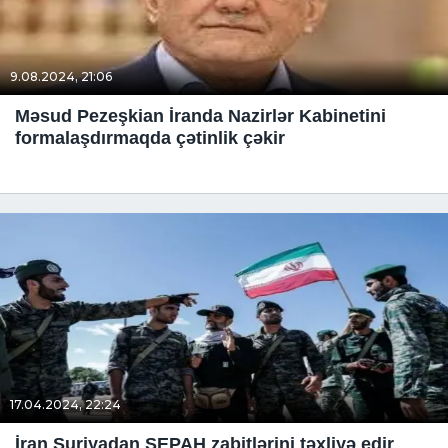
9.08.2024, 21:06
Məsud Pezeşkian İranda Nazirlər Kabinetini
formalaşdırmaqda çətinlik çəkir
17.04.2024, 22:24
İran Suriyadan SEPAH zabitlərini təxliyə edir