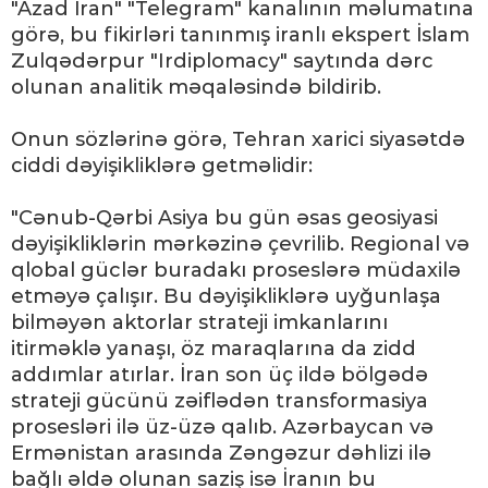
"Azad İran" "Telegram" kanalının məlumatına
görə, bu fikirləri tanınmış iranlı ekspert İslam
Zulqədərpur "Irdiplomacy" saytında dərc
olunan analitik məqaləsində bildirib.
Onun sözlərinə görə, Tehran xarici siyasətdə
ciddi dəyişikliklərə getməlidir:
"Cənub-Qərbi Asiya bu gün əsas geosiyasi
dəyişikliklərin mərkəzinə çevrilib. Regional və
qlobal güclər buradakı proseslərə müdaxilə
etməyə çalışır. Bu dəyişikliklərə uyğunlaşa
bilməyən aktorlar strateji imkanlarını
itirməklə yanaşı, öz maraqlarına da zidd
addımlar atırlar. İran son üç ildə bölgədə
strateji gücünü zəiflədən transformasiya
prosesləri ilə üz-üzə qalıb. Azərbaycan və
Ermənistan arasında Zəngəzur dəhlizi ilə
bağlı əldə olunan saziş isə İranın bu