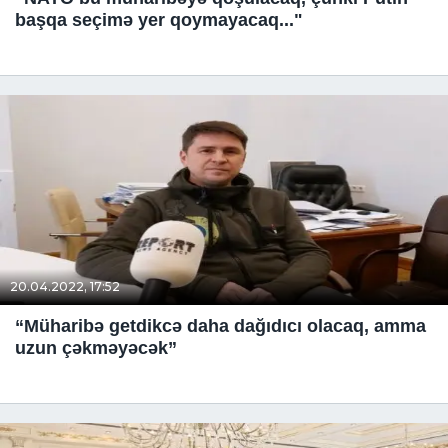
başqa seçimə yer qoymayacaq..."
20.04.2022, 17:52
“Müharibə getdikcə daha dağıdıcı olacaq, amma
uzun çəkməyəcək”