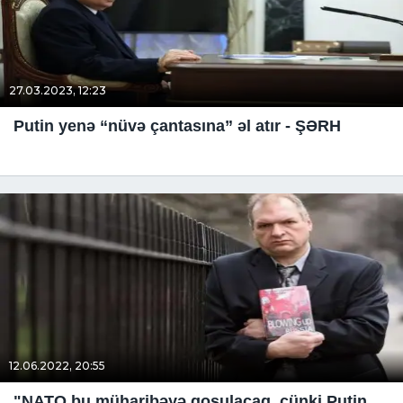
27.03.2023, 12:23
Putin yenə “nüvə çantasına” əl atır - ŞƏRH
12.06.2022, 20:55
"NATO bu müharibəyə qoşulacaq, çünki Putin