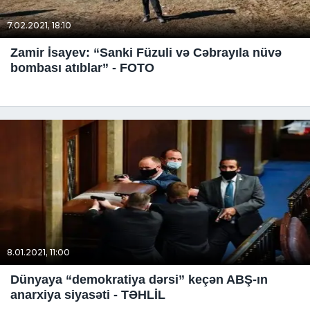
7.02.2021, 18:10
Zamir İsayev: “Sanki Füzuli və Cəbrayıla nüvə
bombası atıblar” - FOTO
8.01.2021, 11:00
Dünyaya “demokratiya dərsi” keçən ABŞ-ın
anarxiya siyasəti - TƏHLİL