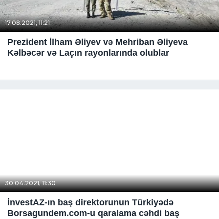
17.08.2021, 11:21
Prezident İlham Əliyev və Mehriban Əliyeva
Kəlbəcər və Laçın rayonlarında olublar
30.04.2021, 11:30
İnvestAZ-ın baş direktorunun Türkiyədə
Borsagundem.com-u qaralama cəhdi baş