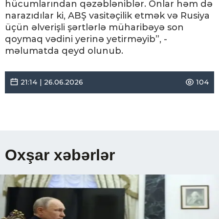
hücumlarından qəzəbləniblər. Onlar həm də
narazıdılar ki, ABŞ vasitəçilik etmək və Rusiya
üçün əlverişli şərtlərlə müharibəyə son
qoymaq vədini yerinə yetirməyib”, -
məlumatda qeyd olunub.
21:14 | 26.06.2026
104
Oxşar xəbərlər