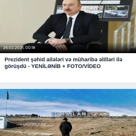
26.02.2021, 00:18
Prezident şəhid ailələri və müharibə əlilləri ilə
görüşdü - YENİLƏNİB + FOTO/VİDEO