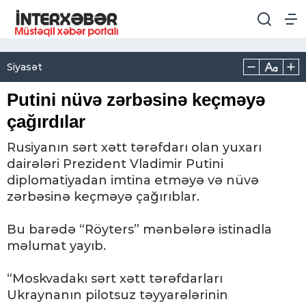
Siyasət
Putini nüvə zərbəsinə keçməyə
çağırdılar
Rusiyanın sərt xətt tərəfdarı olan yuxarı
dairələri Prezident Vladimir Putini
diplomatiyadan imtina etməyə və nüvə
zərbəsinə keçməyə çağırıblar.
Bu barədə “Röyters” mənbələrə istinadla
məlumat yayıb.
“Moskvadakı sərt xətt tərəfdarları
Ukraynanın pilotsuz təyyarələrinin