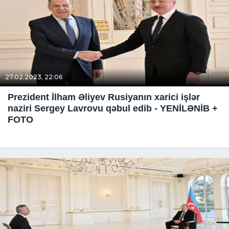
27.02.2023, 22:06
Prezident İlham Əliyev Rusiyanın xarici işlər
naziri Sergey Lavrovu qəbul edib - YENİLƏNİB +
FOTO