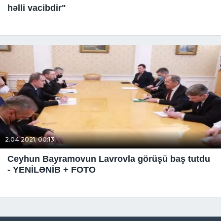
həlli vacibdir"
2.04.2021, 00:13
Ceyhun Bayramovun Lavrovla görüşü baş tutdu
- YENİLƏNİB + FOTO