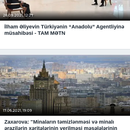
28.09.2021, 12:29
İlham Əliyevin Türkiyənin “Anadolu” Agentliyinə
müsahibəsi - TAM MƏTN
17.06.2021, 19:09
Zaxarova: "Minaların təmizlənməsi və minalı
ərazilərin xəritələrinin verilməsi məsələlərinin