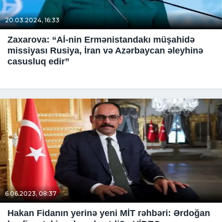
20.03.2024, 16:33
Zaxarova: “Aİ-nin Ermənistandakı müşahidə
missiyası Rusiya, İran və Azərbaycan əleyhinə
casusluq edir”
6.06.2023, 08:37
Hakan Fidanın yerinə yeni MİT rəhbəri: Ərdoğan