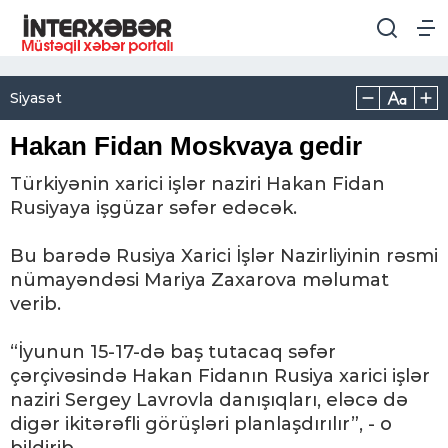
Siyasət
Hakan Fidan Moskvaya gedir
Türkiyənin xarici işlər naziri Hakan Fidan
Rusiyaya işgüzar səfər edəcək.
Bu barədə Rusiya Xarici İşlər Nazirliyinin rəsmi
nümayəndəsi Mariya Zaxarova məlumat
verib.
“İyunun 15-17-də baş tutacaq səfər
çərçivəsində Hakan Fidanın Rusiya xarici işlər
naziri Sergey Lavrovla danışıqları, eləcə də
digər ikitərəfli görüşləri planlaşdırılır”, - o