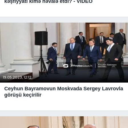
kəşfiyyatı kimə həvalə etdi? - VİDEO
19.05.2023, 12:12
Ceyhun Bayramovun Moskvada Sergey Lavrovla
görüşü keçirilir