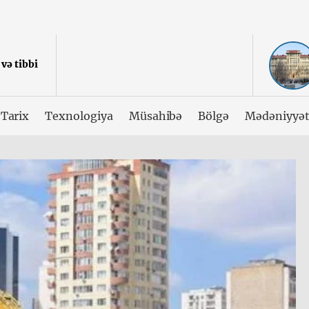
və tibbi
Tarix
Texnologiya
Müsahibə
Bölgə
Mədəniyyə