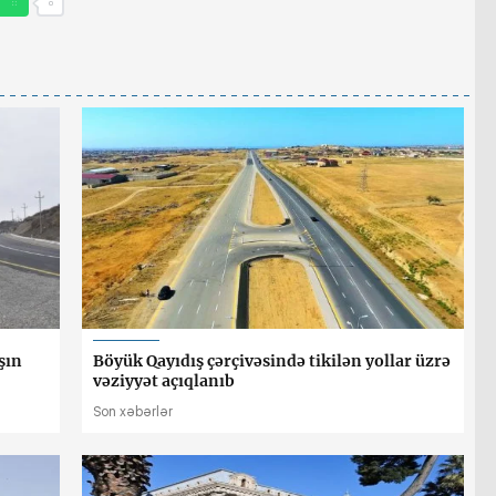
şın
Böyük Qayıdış çərçivəsində tikilən yollar üzrə
vəziyyət açıqlanıb
Son xəbərlər