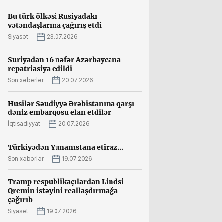
Bu türk ölkəsi Rusiyadakı
vətəndaşlarına çağırış etdi
Siyasət
23.07.2026
Suriyadan 16 nəfər Azərbaycana
repatriasiya edildi
Son xəbərlər
20.07.2026
Husilər Səudiyyə Ərəbistanına qarşı
dəniz embarqosu elan etdilər
İqtisadiyyat
20.07.2026
Türkiyədən Yunanıstana etiraz...
Son xəbərlər
19.07.2026
Tramp respublikaçılardan Lindsi
Qremin istəyini reallaşdırmağa
çağırıb
Siyasət
19.07.2026