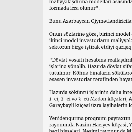
maliyyələşdirmə modelləri əsasında 
formada icra olunur".
Bunu Azərbaycan Qiymətləndiricilər
Onun sözlərinə görə, birinci model 
ikinci model investorların maliyyələ
sektorun birgə iştirak etdiyi qarış
"Dövlət vəsaiti hesabına reallaşdır
işlərinə yönəlib. Hazırda dövlət sifa
tutulmur. Köhnə binaların sökülərə
əsasən investorlar tərəfindən həyata
Hazırda söküntü işlərinin daha inte
1-ci, 2-ci və 3-cü Mədən küçələri, 
Gəraybəyli küçəsi üzrə layihələrin i
Yenidənqurma proqramı paytaxtın di
rayonunda Nazim Hacıyev küçəsi, Y
bəzi hissələri, Nəsimi rayonunda M