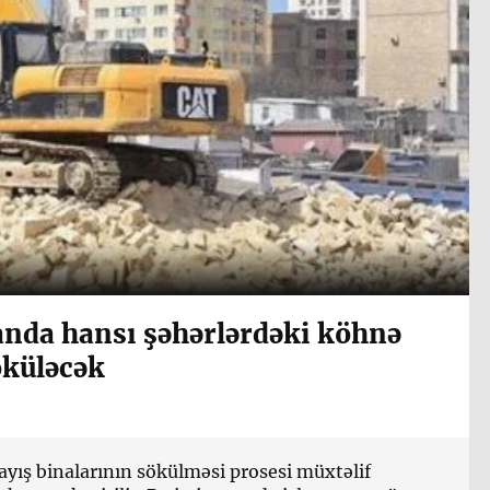
nda hansı şəhərlərdəki köhnə
öküləcək
yış binalarının sökülməsi prosesi müxtəlif