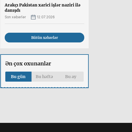
Arakçı Pakistan xarici işlər naziri ilə
danışdı
Son xəbərlər
12.07.2026
Bütün xəbərlər
Ən çox oxunanlar
Bu gün
Bu həftə
Bu ay