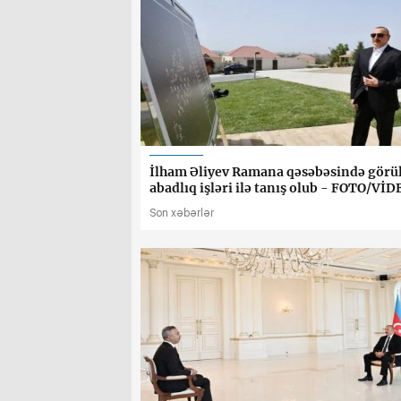
İlham Əliyev Ramana qəsəbəsində görü
abadlıq işləri ilə tanış olub - FOTO/VİD
Son xəbərlər