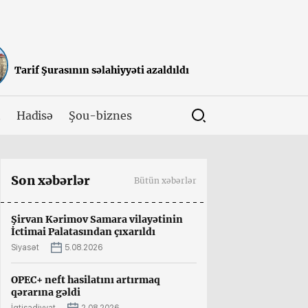
Tarif Şurasının səlahiyyəti azaldıldı
t
Hadisə
Şou-biznes
Son xəbərlər
Bütün xəbərlər
Şirvan Kərimov Samara vilayətinin
İctimai Palatasından çıxarıldı
Siyasət
5.08.2026
OPEC+ neft hasilatını artırmaq
qərarına gəldi