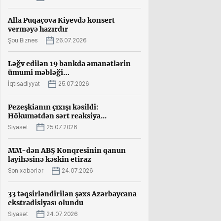
Alla Puqaçova Kiyevdə konsert
verməyə hazırdır
Şou Biznes
26.07.2026
Ləğv edilən 19 bankda əmanətlərin
ümumi məbləği…
İqtisadiyyat
25.07.2026
Pezeşkianın çıxışı kəsildi:
Hökumətdən sərt reaksiya...
Siyasət
25.07.2026
MM-dən ABŞ Konqresinin qanun
layihəsinə kəskin etiraz
Son xəbərlər
24.07.2026
33 təqsirləndirilən şəxs Azərbaycana
ekstradisiyası olundu
Siyasət
24.07.2026