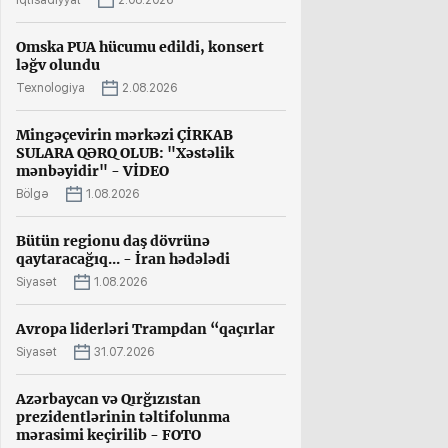
İqtisadiyyat
2.08.2026
Omska PUA hücumu edildi, konsert
ləğv olundu
Texnologiya
2.08.2026
Mingəçevirin mərkəzi ÇİRKAB
SULARA QƏRQ OLUB: "Xəstəlik
mənbəyidir" - VİDEO
Bölgə
1.08.2026
Bütün regionu daş dövrünə
qaytaracağıq... - İran hədələdi
Siyasət
1.08.2026
Avropa liderləri Trampdan “qaçırlar
Siyasət
31.07.2026
Azərbaycan və Qırğızıstan
prezidentlərinin təltifolunma
mərasimi keçirilib - FOTO