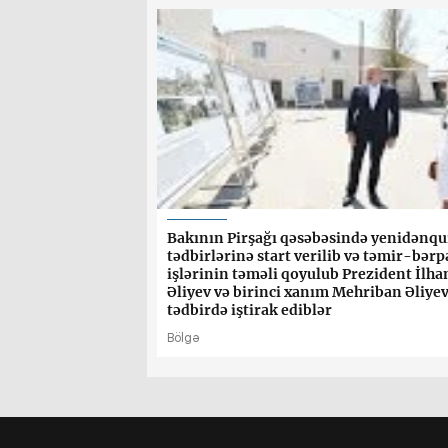
Bakının Pirşağı qəsəbəsində yenidənq
tədbirlərinə start verilib və təmir-bərp
işlərinin təməli qoyulub Prezident İlh
Əliyev və birinci xanım Mehriban Əliye
tədbirdə iştirak ediblər
Bölgə