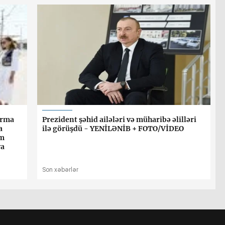
urma
Prezident şəhid ailələri və müharibə əlilləri
a
ilə görüşdü - YENİLƏNİB + FOTO/VİDEO
am
va
Son xəbərlər