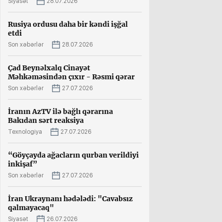
Siyasət
28.07.2026
Rusiya ordusu daha bir kəndi işğal
etdi
Son xəbərlər
28.07.2026
Çad Beynəlxalq Cinayət
Məhkəməsindən çıxır - Rəsmi qərar
Son xəbərlər
27.07.2026
İranın AzTV ilə bağlı qərarına
Bakıdan sərt reaksiya
Texnologiya
27.07.2026
“Göyçayda ağacların qurban verildiyi
inkişaf”
Son xəbərlər
27.07.2026
İran Ukraynanı hədələdi: "Cavabsız
qalmayacaq"
Siyasət
26.07.2026