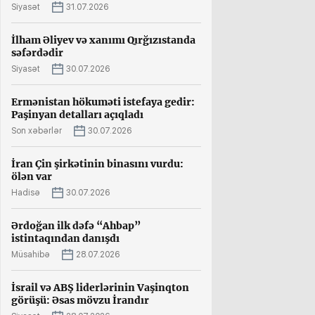
Siyasət
31.07.2026
İlham Əliyev və xanımı Qırğızıstanda
səfərdədir
Siyasət
30.07.2026
Ermənistan hökuməti istefaya gedir:
Paşinyan detalları açıqladı
Son xəbərlər
30.07.2026
İran Çin şirkətinin binasını vurdu:
ölən var
Hadisə
30.07.2026
Ərdoğan ilk dəfə “Ahbap”
istintaqından danışdı
Müsahibə
28.07.2026
İsrail və ABŞ liderlərinin Vaşinqton
görüşü: Əsas mövzu İrandır