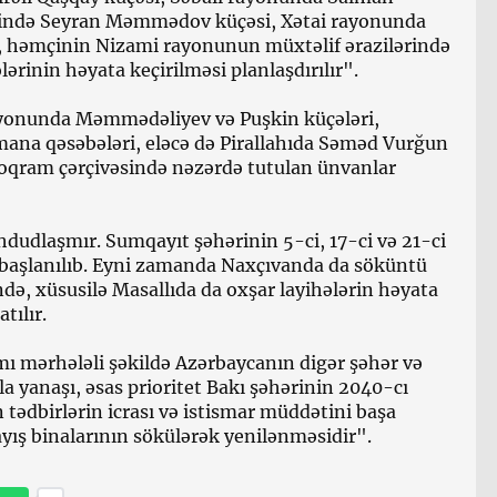
ində Seyran Məmmədov küçəsi, Xətai rayonunda
i, həmçinin Nizami rayonunun müxtəlif ərazilərində
rinin həyata keçirilməsi planlaşdırılır".
rayonunda Məmmədəliyev və Puşkin küçələri,
ana qəsəbələri, eləcə də Pirallahıda Səməd Vurğun
roqram çərçivəsində nəzərdə tutulan ünvanlar
hdudlaşmır. Sumqayıt şəhərinin 5-ci, 17-ci və 21-ci
a başlanılıb. Eyni zamanda Naxçıvanda da söküntü
ində, xüsusilə Masallıda da oxşar layihələrin həyata
tılır.
mı mərhələli şəkildə Azərbaycanın digər şəhər və
a yanaşı, əsas prioritet Bakı şəhərinin 2040-cı
 tədbirlərin icrası və istismar müddətini başa
yış binalarının sökülərək yenilənməsidir".