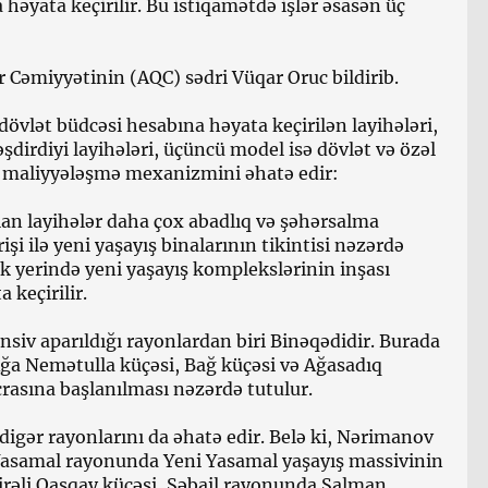
həyata keçirilir. Bu istiqamətdə işlər əsasən üç
 Cəmiyyətinin (AQC) sədri Vüqar Oruc bildirib.
dövlət büdcəsi hesabına həyata keçirilən layihələri,
şdirdiyi layihələri, üçüncü model isə dövlət və özəl
ıq maliyyələşmə mexanizmini əhatə edir:
ılan layihələr daha çox abadlıq və şəhərsalma
rişi ilə yeni yaşayış binalarının tikintisi nəzərdə
k yerində yeni yaşayış komplekslərinin inşası
 keçirilir.
nsiv aparıldığı rayonlardan biri Binəqədidir. Burada
Ağa Nemətulla küçəsi, Bağ küçəsi və Ağasadıq
crasına başlanılması nəzərdə tutulur.
gər rayonlarını da əhatə edir. Belə ki, Nərimanov
asamal rayonunda Yeni Yasamal yaşayış massivinin
irəli Qaşqay küçəsi, Səbail rayonunda Salman