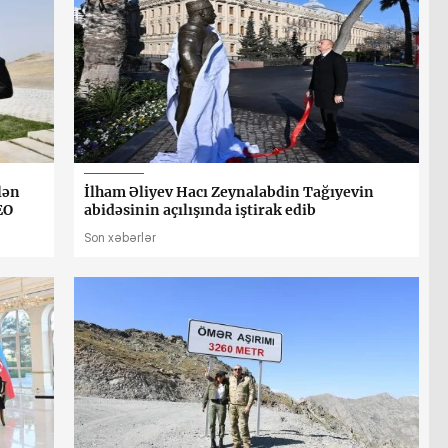
lən
İlham Əliyev Hacı Zeynalabdin Tağıyevin
EO
abidəsinin açılışında iştirak edib
Son xəbərlər