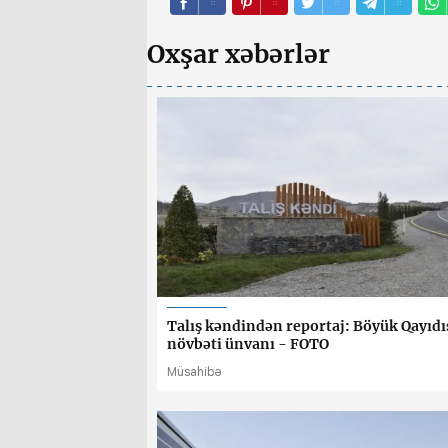
Oxşar xəbərlər
Talış kəndindən reportaj: Böyük Qayıdı
növbəti ünvanı - FOTO
Müsahibə