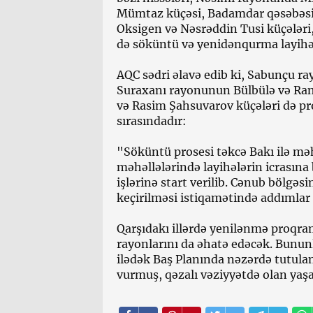
Mümtaz küçəsi, Badamdar qəsəbəs
Oksigen və Nəsrəddin Tusi küçələr
də söküntü və yenidənqurma layihələ
AQC sədri əlavə edib ki, Sabunçu 
Suraxanı rayonunun Bülbülə və Ram
və Rasim Şahsuvarov küçələri də p
sırasındadır:
"Söküntü prosesi təkcə Bakı ilə mə
məhəllələrində layihələrin icrasın
işlərinə start verilib. Cənub bölgəs
keçirilməsi istiqamətində addımlar a
Qarşıdakı illərdə yenilənmə proqra
rayonlarını da əhatə edəcək. Bununl
ilədək Baş Planında nəzərdə tutulan
vurmuş, qəzalı vəziyyətdə olan yaşa