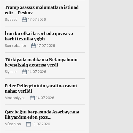
Tramp əsassız məlumatlara istinad
edir - Peskov
Siyasət
17.07.2026
İran bu ölkə ilə sərhədə qüvvə və
hərbi texnika yığdı
Son xəbərlər
17.07.2026
Türkiyədə məhkəmə Netanyahunu
beynəlxalq axtarışa verdi
Siyasət
14.07.2026
Peter Pelleqrininin şərəfinə rəsmi
nahar verildi
Mədəniyyət
14.07.2026
Qarabağın bərpasında Azərbaycana
ilk yardım edən şəxs...
Müsahibə
13.07.2026