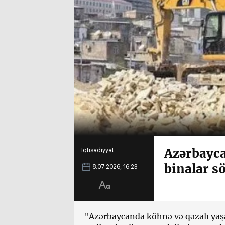
Azərbayca
İqtisadiyyat
binalar s
8.07.2026, 16:23
"Azərbaycanda köhnə və qəzalı yaşa