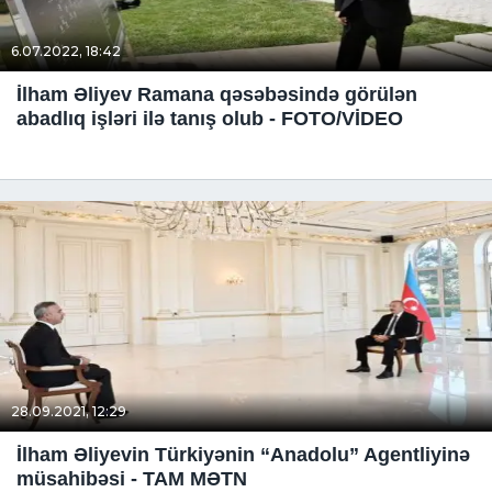
6.07.2022, 18:42
İlham Əliyev Ramana qəsəbəsində görülən
abadlıq işləri ilə tanış olub - FOTO/VİDEO
28.09.2021, 12:29
İlham Əliyevin Türkiyənin “Anadolu” Agentliyinə
müsahibəsi - TAM MƏTN