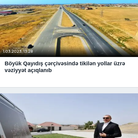
1.03.2023, 13:28
Böyük Qayıdış çərçivəsində tikilən yollar üzrə
vəziyyət açıqlanıb