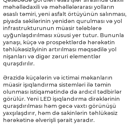
Qəsəbədə görülən əsas işlər sırasında daxili
məhəllədaxili və məhəllələrarası yolların
əsaslı təmiri, yeni asfalt örtüyünün salınması,
piyada səkilərinin yenidən qurulması və yol
infrastrukturunun müasir tələblərə
uyğunlaşdırılması xüsusi yer tutur. Bununla
yanaşı, küçə və prospektlərdə hərəkətin
təhlükəsizliyinin artırılması məqsədilə yol
nişanları və digər zəruri elementlər
quraşdırılır.
Ərazidə küçələrin və ictimai məkanların
müasir işıqlandırma sistemləri ilə təmin
olunması istiqamətində də ardıcıl tədbirlər
görülür. Yeni LED işıqlandırma dirəklərinin
quraşdırılması həm gecə vaxtı görünüşü
yaxşılaşdırır, həm də sakinlərin təhlükəsiz
hərəkətinə əlverişli şərait yaradır.