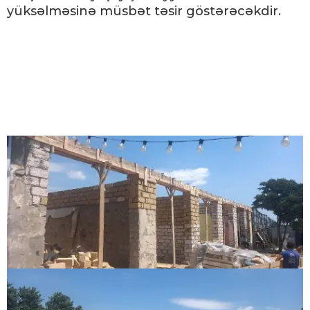
yüksəlməsinə müsbət təsir göstərəcəkdir.