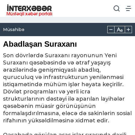
Müsahibə
Abadlaşan Suraxanı
Son dövrlərdə Suraxanı rayonunun Yeni
Suraxanı qəsəbəsində və ətraf yaşayış
ərazilərində genişmiqyaslı abadlıq,
quruculuq və infrastrukturun yenilənməsi
istiqamətində mühüm işlər həyata keçirilir.
Dövlət proqramları və yerli icra
strukturlarının dəstəyi ilə aparılan layihələr
qəsəbənin müasir görünüşünün
formalaşdırılmasına, eləcə də sakinlərin sosial
rifahının yüksəldilməsinə xidmət edir.