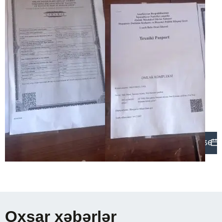
236
Oxşar xəbərlər