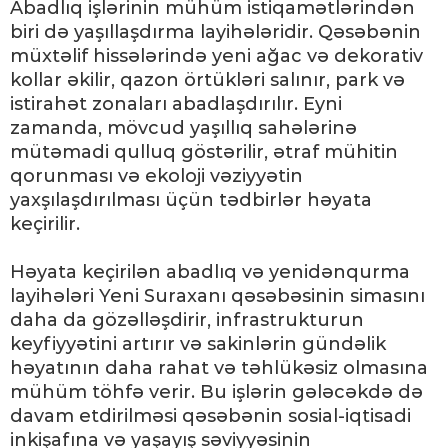
Abadlıq işlərinin mühüm istiqamətlərindən
biri də yaşıllaşdırma layihələridir. Qəsəbənin
müxtəlif hissələrində yeni ağac və dekorativ
kollar əkilir, qazon örtükləri salınır, park və
istirahət zonaları abadlaşdırılır. Eyni
zamanda, mövcud yaşıllıq sahələrinə
mütəmadi qulluq göstərilir, ətraf mühitin
qorunması və ekoloji vəziyyətin
yaxşılaşdırılması üçün tədbirlər həyata
keçirilir.
Həyata keçirilən abadlıq və yenidənqurma
layihələri Yeni Suraxanı qəsəbəsinin simasını
daha da gözəlləşdirir, infrastrukturun
keyfiyyətini artırır və sakinlərin gündəlik
həyatının daha rahat və təhlükəsiz olmasına
mühüm töhfə verir. Bu işlərin gələcəkdə də
davam etdirilməsi qəsəbənin sosial-iqtisadi
inkişafına və yaşayış səviyyəsinin