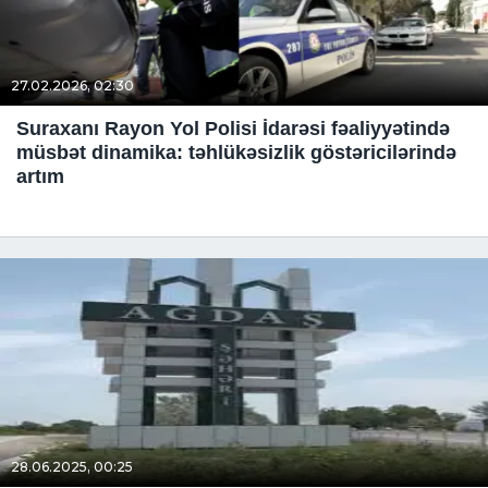
27.02.2026, 02:30
Suraxanı Rayon Yol Polisi İdarəsi fəaliyyətində
müsbət dinamika: təhlükəsizlik göstəricilərində
artım
28.06.2025, 00:25