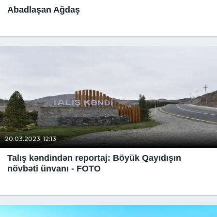
Abadlaşan Ağdaş
20.03.2023, 12:13
Talış kəndindən reportaj: Böyük Qayıdışın
növbəti ünvanı - FOTO