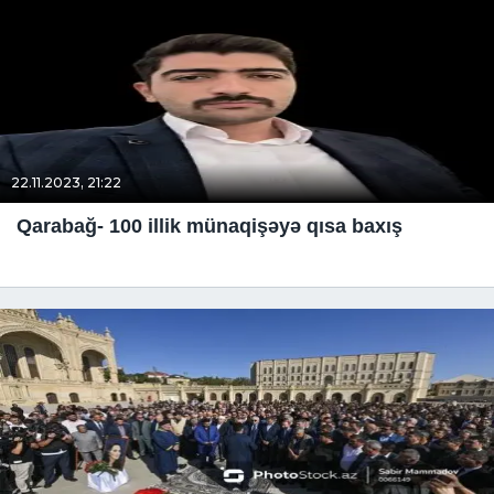
22.11.2023, 21:22
Qarabağ- 100 illik münaqişəyə qısa baxış