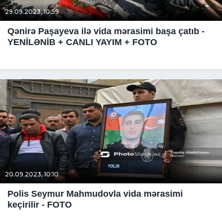
29.09.2023, 10:59
Qənirə Paşayeva ilə vida mərasimi başa çatıb -
YENİLƏNİB + CANLI YAYIM + FOTO
20.09.2023, 10:10
Polis Seymur Mahmudovla vida mərasimi
keçirilir - FOTO