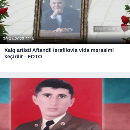
30.04.2023, 12:16
Xalq artisti Aftandil İsrafilovla vida mərasimi
keçirilir - FOTO