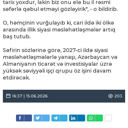
tarix yoxdur, lakin biz onu elə bu il rəsmi
səfərlə qəbul etməyi gözləyirik", - o bildirib.
O, həmçinin vurğulayıb ki, cari ildə iki ölkə
arasında illik siyasi məsləhətləşmələr artıq
baş tutub.
Səfirin sözlərinə görə, 2027-ci ildə siyasi
məsləhətləşmələrlə yanaşı, Azərbaycan və
Almaniyanın ticarət və investisiyalar üzrə
yüksək səviyyəli işçi qrupu öz işini davam
etdirəcək.
16:37 | 15.06.2026
203