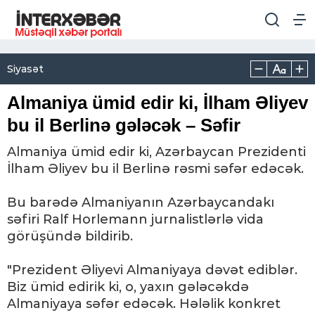
Siyasət
Almaniya ümid edir ki, İlham Əliyev
bu il Berlinə gələcək – Səfir
Almaniya ümid edir ki, Azərbaycan Prezidenti
İlham Əliyev bu il Berlinə rəsmi səfər edəcək.
Bu barədə Almaniyanın Azərbaycandakı
səfiri Ralf Horlemann jurnalistlərlə vida
görüşündə bildirib.
"Prezident Əliyevi Almaniyaya dəvət ediblər.
Biz ümid edirik ki, o, yaxın gələcəkdə
Almaniyaya səfər edəcək. Hələlik konkret