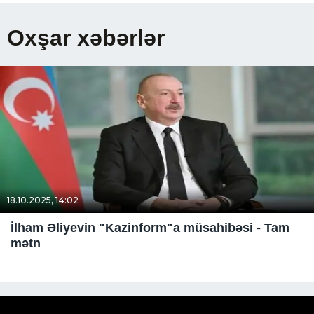
Oxşar xəbərlər
18.10.2025, 14:02
İlham Əliyevin "Kazinform"a müsahibəsi - Tam
mətn