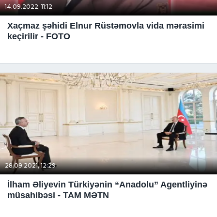
14.09.2022, 11:12
Xaçmaz şəhidi Elnur Rüstəmovla vida mərasimi
keçirilir - FOTO
28.09.2021, 12:29
İlham Əliyevin Türkiyənin “Anadolu” Agentliyinə
müsahibəsi - TAM MƏTN