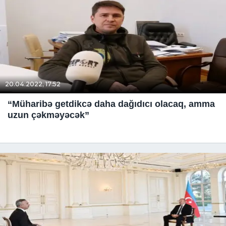
20.04.2022, 17:52
“Müharibə getdikcə daha dağıdıcı olacaq, amma
uzun çəkməyəcək”