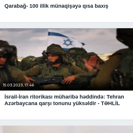
Qarabağ- 100 illik münaqişəyə qısa baxış
15.03.2023, 17:46
İsrail-İran ritorikası müharibə həddində: Tehran
Azərbaycana qarşı tonunu yüksəldir - TƏHLİL