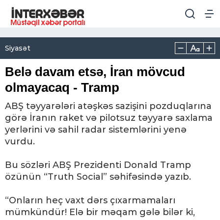
Siyasət
Belə davam etsə, İran mövcud
olmayacaq - Tramp
ABŞ təyyarələri atəşkəs sazişini pozduqlarına
görə İranın raket və pilotsuz təyyarə saxlama
yerlərini və sahil radar sistemlərini yenə
vurdu.
Bu sözləri ABŞ Prezidenti Donald Tramp
özünün “Truth Social” səhifəsində yazıb.
“Onların heç vaxt dərs çıxarmamaları
mümkündür! Elə bir məqam gələ bilər ki,