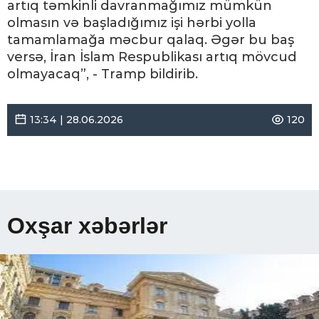
artıq təmkinli davranmağımız mümkün
olmasın və başladığımız işi hərbi yolla
tamamlamağa məcbur qalaq. Əgər bu baş
versə, İran İslam Respublikası artıq mövcud
olmayacaq”, - Tramp bildirib.
13:34 | 28.06.2026
120
Oxşar xəbərlər