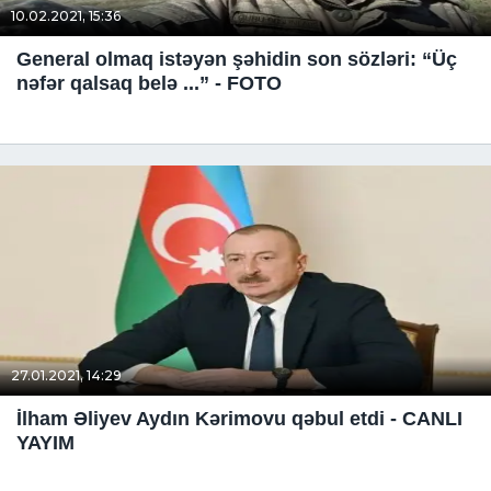
10.02.2021, 15:36
General olmaq istəyən şəhidin son sözləri: “Üç
nəfər qalsaq belə ...” - FOTO
27.01.2021, 14:29
İlham Əliyev Aydın Kərimovu qəbul etdi - CANLI
YAYIM