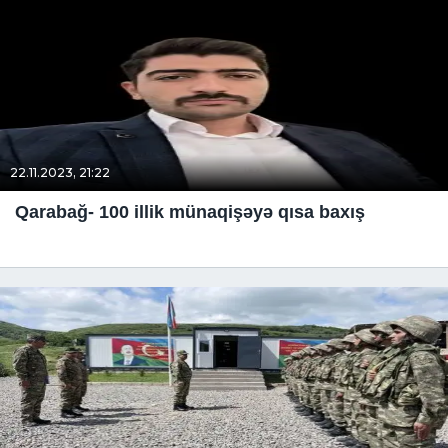
22.11.2023, 21:22
Qarabağ- 100 illik münaqişəyə qısa baxış