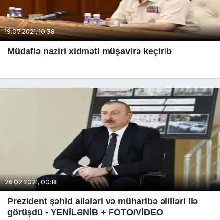
19.07.2021, 10:38
Müdafiə naziri xidməti müşavirə keçirib
26.02.2021, 00:18
Prezident şəhid ailələri və müharibə əlilləri ilə
görüşdü - YENİLƏNİB + FOTO/VİDEO