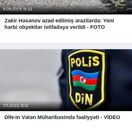
9.06.2023, 15:22
Zakir Həsənov azad edilmiş ərazilərdə: Yeni
hərbi obyektlər istifadəyə verildi - FOTO
7.11.2022, 15:12
DİN-in Vətən Müharibəsində fəaliyyəti - VİDEO