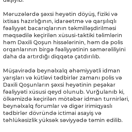
daşıyıb.
Məruzələrdə şəxsi heyətin döyüş, fiziki və
ixtisas hazırlığının, idarəetmə və qarşılıqlı
fəaliyyət bacarıqlarının təkmilləşdirilməsi
məqsədilə keçirilən xüsusi-taktiki təlimlərin
həm Daxili Qoşun hissələrinin, həm də polis
orqanlarının birgə fəaliyyətinin səmərəliliyini
daha da artırdığı diqqətə çatdırılıb.
Müşavirədə beynəlxalq əhəmiyyətli idman
yarışları və kütləvi tədbirlər zamanı polis və
Daxili Qoşunların şəxsi heyətinin peşəkar
fəaliyyəti xüsusi qeyd olunub. Vurğulanıb ki,
ölkəmizdə keçirilən mötəbər idman turnirləri,
beynəlxalq forumlar və digər irimiqyaslı
tədbirlər dövründə ictimai asayiş və
təhlükəsizlik yüksək səviyyədə təmin edilib.