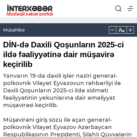
Müsahibə
DİN-də Daxili Qoşunların 2025-ci
ildə fəaliyyətinə dair müşavirə
keçirilib
Yanvarın 19-da daxili işlər naziri general-
polkovnik Vilayət Eyvazovun rəhbərliyi ilə
Daxili Qoşunların 2025-ci ildə xidməti
fəaliyyətinin yekunlarına dair əməliyyat
müşavirəsi keçirilib.
Müşavirəni giriş sözü ilə açan general-
polkovnik Vilayət Eyvazov Azərbaycan
Respublikasının Prezidenti, Silahlı Qüvvələrin