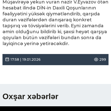
Müşavirəyə yekun vuran nazir V.Eyvazov ötən
hesabat ilində DİN-in Daxili Qoşunlarının
fəaliyyətini yüksək qiymətləndirib, qarşıda
duran vəzifələrdən danışaraq konkret
tapşırıq və tövsiyələrini verib. Eyni zamanda
əmin olduğunu bildirib ki, şəxsi heyət qarşıya
qoyulan bütün vəzifələri bundan sonra da
layiqincə yerinə yetirəcəkdir.
17:58 | 19.01.2026
299
Oxşar xəbərlər