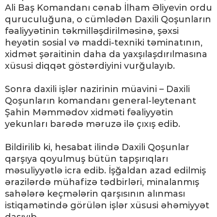
Ali Baş Komandanı cənab İlham Əliyevin ordu
quruculuğuna, o cümlədən Daxili Qoşunların
fəaliyyətinin təkmilləşdirilməsinə, şəxsi
heyətin sosial və maddi-texniki təminatının,
xidmət şəraitinin daha da yaxşılaşdırılmasına
xüsusi diqqət göstərdiyini vurğulayıb.
Sonra daxili işlər nazirinin müavini – Daxili
Qoşunların komandanı general-leytenant
Şahin Məmmədov xidməti fəaliyyətin
yekunları barədə məruzə ilə çıxış edib.
Bildirilib ki, hesabat ilində Daxili Qoşunlar
qarşıya qoyulmuş bütün tapşırıqları
məsuliyyətlə icra edib. İşğaldan azad edilmiş
ərazilərdə mühafizə tədbirləri, minalanmış
sahələrə keçmələrin qarşısının alınması
istiqamətində görülən işlər xüsusi əhəmiyyət