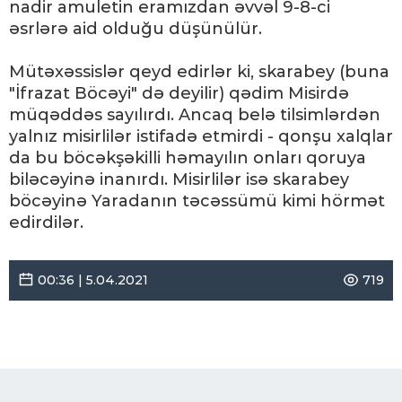
nadir amuletin eramızdan əvvəl 9-8-ci
əsrlərə aid olduğu düşünülür.
Mütəxəssislər qeyd edirlər ki, skarabey (buna
"İfrazat Böcəyi" də deyilir) qədim Misirdə
müqəddəs sayılırdı. Ancaq belə tilsimlərdən
yalnız misirlilər istifadə etmirdi - qonşu xalqlar
da bu böcəkşəkilli həmayılın onları qoruya
biləcəyinə inanırdı. Misirlilər isə skarabey
böcəyinə Yaradanın təcəssümü kimi hörmət
edirdilər.
00:36 | 5.04.2021
719