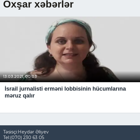
Oxşar xəbərlər
13.03.2021, 00:03
İsrail jurnalisti erməni lobbisinin hücumlarına
məruz qalır
Təsisçi:Heydər Əliyev
Tel:(070) 230 63 05