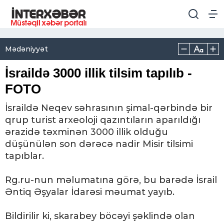
Mədəniyyət
İsraildə 3000 illik tilsim tapılıb -
FOTO
İsraildə Neqev səhrasının şimal-qərbində bir
qrup turist arxeoloji qazıntıların aparıldığı
ərazidə təxminən 3000 illik olduğu
düşünülən son dərəcə nadir Misir tilsimi
tapıblar.
Rg.ru-nun məlumatına görə, bu barədə İsrail
Əntiq Əşyalar İdarəsi məumat yayıb.
Bildirilir ki, skarabey böcəyi şəklində olan