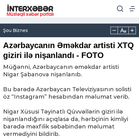
Şou Biznes
Azərbaycanın Əməkdar artisti XTQ
giziri ilə nişanlandı - FOTO
Müğənni, Azərbaycanın əməkdar artisti
Nigar Şabanova nişanlanıb.
Bu barədə Azərbaycan Televiziyasının solisti
öz “Instagram” hesabından məlumat verib.
Nigar Xüsusi Təyinatlı Qüvvəllərin giziri ilə
nişanlandığını açıqlasa da, hərbçinin kimliyi
barədə məxfilik səbəbindən məlumat
vermədiyini bildirib.