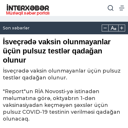
Son xəbərlər
İsveçrədə vaksin olunmayanlar
üçün pulsuz testlər qadağan
olunur
İsveçrədə vaksin olunmayanlar üçün pulsuz
testlər qadağan olunur.
"Report"un RİA Novosti-yə istinadən
məlumatına görə, oktyabrın 1-dən
vaksinasiyadan keçməyən şəxslər üçün
pulsuz COVID-19 testinin verilməsi qadağan
olunacaq.