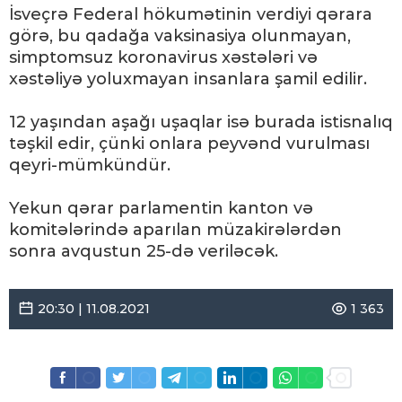
İsveçrə Federal hökumətinin verdiyi qərara
görə, bu qadağa vaksinasiya olunmayan,
simptomsuz koronavirus xəstələri və
xəstəliyə yoluxmayan insanlara şamil edilir.
12 yaşından aşağı uşaqlar isə burada istisnalıq
təşkil edir, çünki onlara peyvənd vurulması
qeyri-mümkündür.
Yekun qərar parlamentin kanton və
komitələrində aparılan müzakirələrdən
sonra avqustun 25-də veriləcək.
20:30 | 11.08.2021
1 363