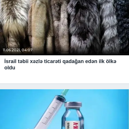
11.06.2021, 04:07
İsrail təbii xəzlə ticarəti qadağan edən ilk ölkə
oldu