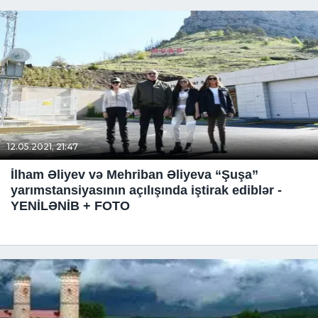
12.05.2021, 21:47
İlham Əliyev və Mehriban Əliyeva “Şuşa”
yarımstansiyasının açılışında iştirak ediblər -
YENİLƏNİB + FOTO