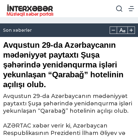
Son xəbərlər
Avqustun 29-da Azərbaycanın
mədəniyyət paytaxtı Şuşa
şəhərində yenidənqurma işləri
yekunlaşan “Qarabağ” hotelinin
açılışı olub.
Avqustun 29-da Azərbaycanın mədəniyyət
paytaxtı Şuşa şəhərində yenidənqurma işləri
yekunlaşan “Qarabağ” hotelinin açılışı olub.
AZƏRTAC xəbər verir ki, Azərbaycan
Respublikasının Prezidenti İlham Əliyev və