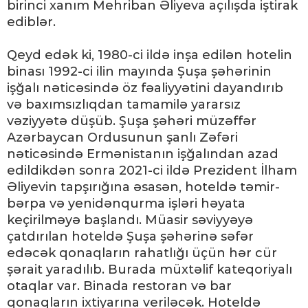
birinci xanım Mehriban Əliyeva açılışda iştirak
ediblər.
Qeyd edək ki, 1980-ci ildə inşa edilən hotelin
binası 1992-ci ilin mayında Şuşa şəhərinin
işğalı nəticəsində öz fəaliyyətini dayandırıb
və baxımsızlıqdan tamamilə yararsız
vəziyyətə düşüb. Şuşa şəhəri müzəffər
Azərbaycan Ordusunun şanlı Zəfəri
nəticəsində Ermənistanın işğalından azad
edildikdən sonra 2021-ci ildə Prezident İlham
Əliyevin tapşırığına əsasən, hoteldə təmir-
bərpa və yenidənqurma işləri həyata
keçirilməyə başlandı. Müasir səviyyəyə
çatdırılan hoteldə Şuşa şəhərinə səfər
edəcək qonaqların rahatlığı üçün hər cür
şərait yaradılıb. Burada müxtəlif kateqoriyalı
otaqlar var. Binada restoran və bar
qonaqların ixtiyarına veriləcək. Hoteldə