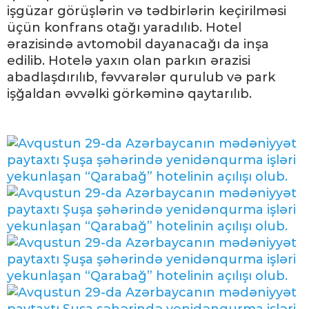
işgüzar görüşlərin və tədbirlərin keçirilməsi
üçün konfrans otağı yaradılıb. Hotel
ərazisində avtomobil dayanacağı da inşa
edilib. Hotelə yaxın olan parkın ərazisi
abadlaşdırılıb, fəvvarələr qurulub və park
işğaldan əvvəlki görkəminə qaytarılıb.