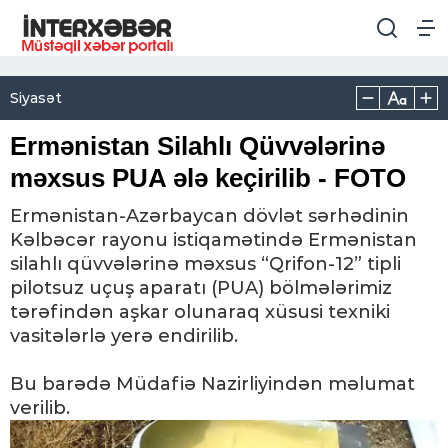
Siyasət
Ermənistan Silahlı Qüvvələrinə
məxsus PUA ələ keçirilib - FOTO
Ermənistan-Azərbaycan dövlət sərhədinin
Kəlbəcər rayonu istiqamətində Ermənistan
silahlı qüvvələrinə məxsus “Qrifon-12” tipli
pilotsuz uçuş aparatı (PUA) bölmələrimiz
tərəfindən aşkar olunaraq xüsusi texniki
vasitələrlə yerə endirilib.
Bu barədə Müdafiə Nazirliyindən məlumat
verilib.