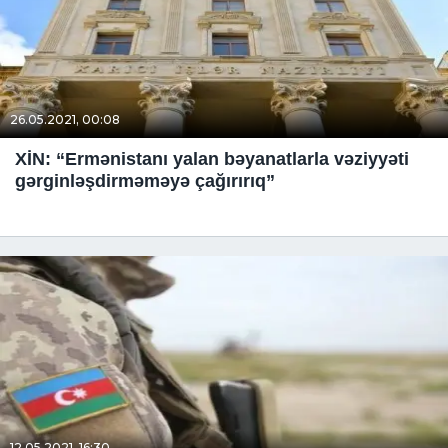
26.05.2021, 00:08
XİN: “Ermənistanı yalan bəyanatlarla vəziyyəti
gərginləşdirməməyə çağırırıq”
12.05.2021, 16:30