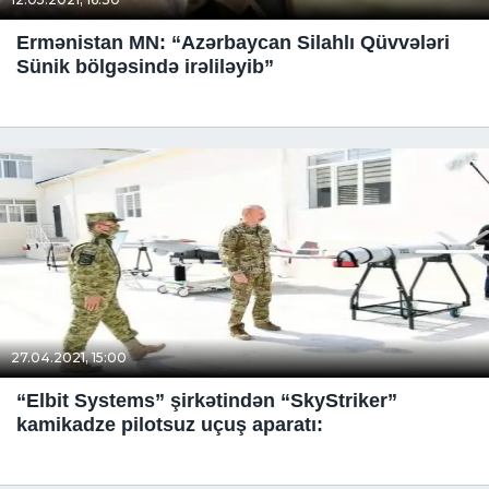
Ermənistan MN: “Azərbaycan Silahlı Qüvvələri
Sünik bölgəsində irəliləyib”
27.04.2021, 15:00
“Elbit Systems” şirkətindən “SkyStriker”
kamikadze pilotsuz uçuş aparatı: