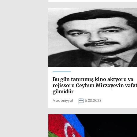
Bu gün tanınmış kino aktyoru və
rejissoru Ceyhun Mirzəyevin vəfa
günüdür
Mədəniyyət
5.03.2023