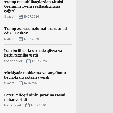
Tramp respublikaçılardan Lindsi
Qremin istəyini reallaşdırmağa
çağırıb
Siyasət
19.07.2026
Tramp əsassız məlumatlara istinad
edir - Peskov
Siyasət
17.07.2026
İran bu ölkə ilə sərhədə qüvvə və
hərbi texnika yığdı
Son xəbərlər
17.07.2026
Türkiyədə məhkəmə Netanyahunu
beynəlxalq axtarışa verdi
Siyasət
14.07.2026
Peter Pelleqrininin şərəfinə rəsmi
nahar verildi
Mədəniyyət
14.07.2026