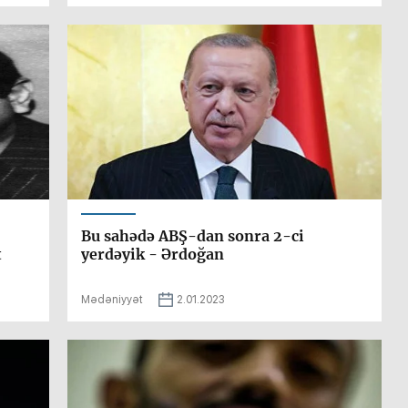
Bu sahədə ABŞ-dan sonra 2-ci
t
yerdəyik - Ərdoğan
Mədəniyyət
2.01.2023