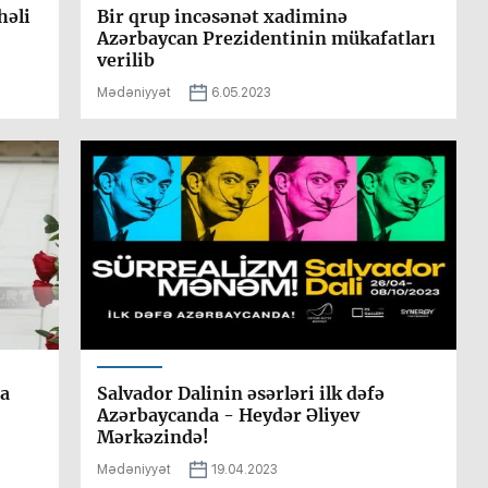
həli
Bir qrup incəsənət xadiminə
Azərbaycan Prezidentinin mükafatları
verilib
Mədəniyyət
6.05.2023
da
Salvador Dalinin əsərləri ilk dəfə
Azərbaycanda - Heydər Əliyev
Mərkəzində!
Mədəniyyət
19.04.2023