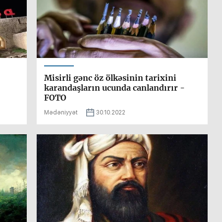
Misirli gənc öz ölkəsinin tarixini
karandaşların ucunda canlandırır -
FOTO
Mədəniyyət
30.10.2022