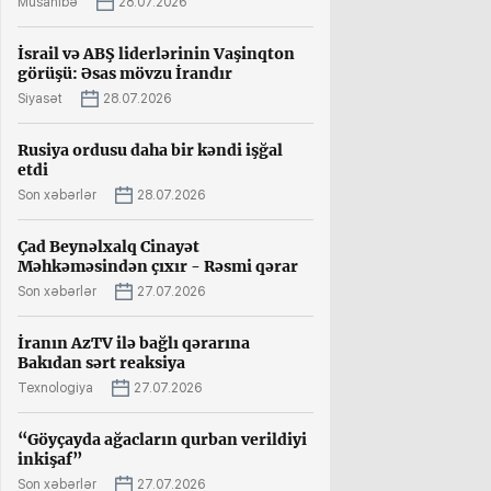
Müsahibə
28.07.2026
İsrail və ABŞ liderlərinin Vaşinqton
görüşü: Əsas mövzu İrandır
Siyasət
28.07.2026
Rusiya ordusu daha bir kəndi işğal
etdi
Son xəbərlər
28.07.2026
Çad Beynəlxalq Cinayət
Məhkəməsindən çıxır - Rəsmi qərar
Son xəbərlər
27.07.2026
İranın AzTV ilə bağlı qərarına
Bakıdan sərt reaksiya
Texnologiya
27.07.2026
“Göyçayda ağacların qurban verildiyi
inkişaf”
Son xəbərlər
27.07.2026