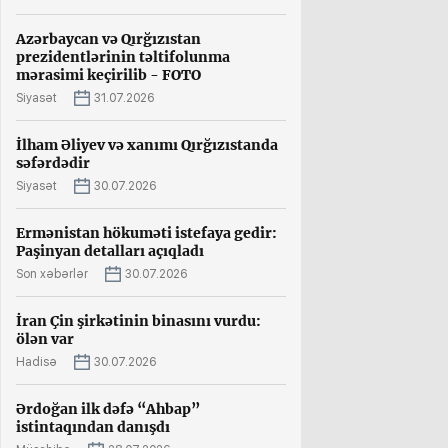
Azərbaycan və Qırğızıstan
prezidentlərinin təltifolunma
mərasimi keçirilib - FOTO
Siyasət
31.07.2026
İlham Əliyev və xanımı Qırğızıstanda
səfərdədir
Siyasət
30.07.2026
Ermənistan hökuməti istefaya gedir:
Paşinyan detalları açıqladı
Son xəbərlər
30.07.2026
İran Çin şirkətinin binasını vurdu:
ölən var
Hadisə
30.07.2026
Ərdoğan ilk dəfə “Ahbap”
istintaqından danışdı