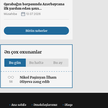
Qarabağın bərpasında Azərbaycana
ilk yardım edən şəxs...
Müsahibə
13.07.2026
Bütün xəbərlər
Ən çox oxunanlar
Bu gün
Bu həftə
Bu ay
Nikol Paşinyan İlham
Əliyevə zəng edib
56
Ana səhifə
Əməkdaşlarımız
Əlaqə