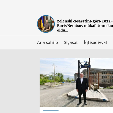
Zelenski cəsarətinə görə 2022-c
Boris Nemtsov mükafatının lau
oldu...
Ana səhifə
Siyasət
İqtisadiyyat