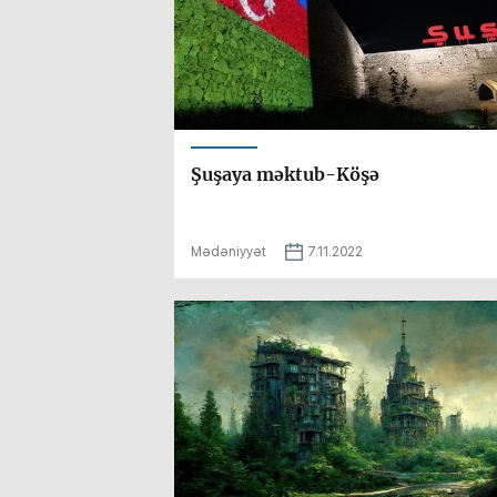
Şuşaya məktub-Köşə
Mədəniyyət
7.11.2022