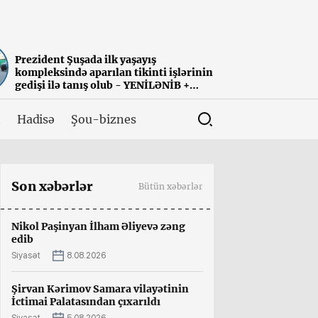
Prezident Şuşada ilk yaşayış
kompleksində aparılan tikinti işlərinin
gedişi ilə tanış olub - YENİLƏNİB +
FOTO
t
Hadisə
Şou-biznes
Son xəbərlər
Bütün xəbərlər
Nikol Paşinyan İlham Əliyevə zəng
edib
Siyasət
8.08.2026
Şirvan Kərimov Samara vilayətinin
İctimai Palatasından çıxarıldı