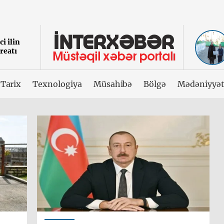
i ilin
reatı
Tarix
Texnologiya
Müsahibə
Bölgə
Mədəniyyə