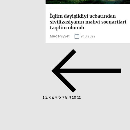
İqlim dəyişikliyi ucbatından
sivilizasiyanın məhvi ssenariləri
təqdim olunub
Mədəniyyət
9.10.2022
1
2
3
4
5
6
7
8
9
10
11