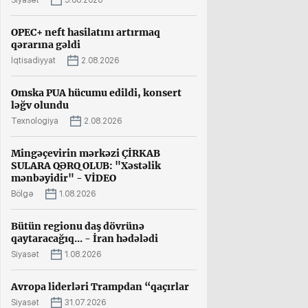
Siyasət
5.08.2026
OPEC+ neft hasilatını artırmaq
qərarına gəldi
İqtisadiyyat
2.08.2026
Omska PUA hücumu edildi, konsert
ləğv olundu
Texnologiya
2.08.2026
Mingəçevirin mərkəzi ÇİRKAB
SULARA QƏRQ OLUB: "Xəstəlik
mənbəyidir" - VİDEO
Bölgə
1.08.2026
Bütün regionu daş dövrünə
qaytaracağıq... - İran hədələdi
Siyasət
1.08.2026
Avropa liderləri Trampdan “qaçırlar
Siyasət
31.07.2026