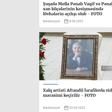
Şuşada Molla Pənah Vaqif və Pəna
xan küçələrinin kəsişməsində
lövhələrin açılışı olub - FOTO
Mədəniyyət
9.05.2023
Xalq artisti Aftandil İsrafilovla vi
mərasimi keçirilir - FOTO
Mədəniyyət
30.04.2023