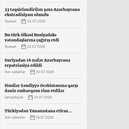
33 təqsirləndirilən şəxs Azərbaycana
ekstradisiyası olundu
Siyasət
24.07.2026
Bu türk ölkəsi Rusiyadakı
vətəndaşlarına çağırış etdi
Siyasət
23.07.2026
Suriyadan 16 nəfər Azərbaycana
repatriasiya edildi
Son xəbərlər
20.07.2026
Husilər Səudiyyə Ərəbistanına qarşı
dəniz embarqosu elan etdilər
İqtisadiyyat
20.07.2026
Türkiyədən Yunanıstana etiraz...
Son xəbərlər
19.07.2026