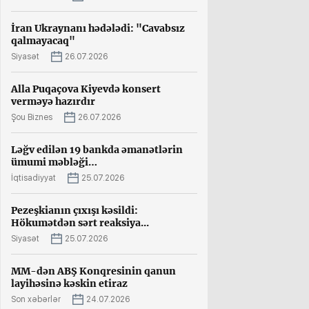
İran Ukraynanı hədələdi: "Cavabsız
qalmayacaq"
Siyasət
26.07.2026
Alla Puqaçova Kiyevdə konsert
verməyə hazırdır
Şou Biznes
26.07.2026
Ləğv edilən 19 bankda əmanətlərin
ümumi məbləği…
İqtisadiyyat
25.07.2026
Pezeşkianın çıxışı kəsildi:
Hökumətdən sərt reaksiya...
Siyasət
25.07.2026
MM-dən ABŞ Konqresinin qanun
layihəsinə kəskin etiraz
Son xəbərlər
24.07.2026