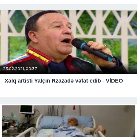
23.02.2021, 00:37
Xalq artisti Yalçın Rzazadə vəfat edib - VİDEO