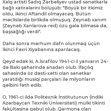
Xalq artisti Sadıq Zərbəliyev ustad sənətkarla
bağlı xatirələrini bölüşüb: "Böyük bir itkimiz
oldu, ikinci Aftandil olmayacaq. Bütün
məclislərdə birlikdə olmuşuq. Zeynəb xanım
(Zeynəb Xanlarova-red) özü gələ bilməsə də,
başsağlığı verdi".
Daha sonra mərhum dəfn olunmaq üçün
İkinci Fəxri Xiyabanına aparılacaq.
Qeyd edək ki, A.İsrafilov 1941-ci il yanvarın 24-
də Bakı şəhərində anadan olub. İfaçılıq
sahəsində öz dəsti-xətti olan sənətkar
yaratdığı musiqi parçaları ilə milyonların
qəlbini fəth edib.
O, 1961-ci ildə Politexnik İnstitutunun (indiki
Azərbaycan Texniki Universiteti) mülki tikinti
fakültəsinə qəbul olub. Qarmona olan