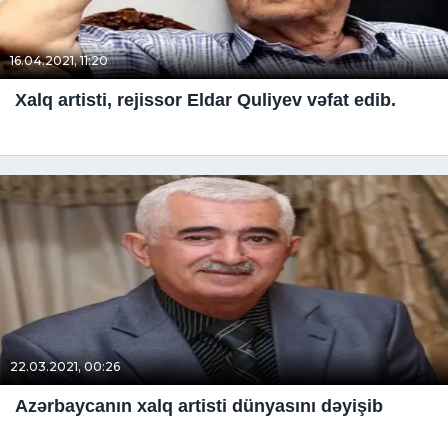
16.04.2021, 11:20
Xalq artisti, rejissor Eldar Quliyev vəfat edib.
22.03.2021, 00:26
Azərbaycanın xalq artisti dünyasını dəyişib