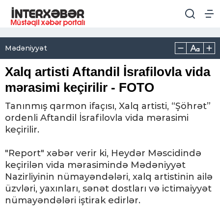
Mədəniyyət
Xalq artisti Aftandil İsrafilovla vida
mərasimi keçirilir - FOTO
Tanınmış qarmon ifaçısı, Xalq artisti, “Şöhrət”
ordenli Aftandil İsrafilovla vida mərasimi
keçirilir.
"Report" xəbər verir ki, Heydər Məscidində
keçirilən vida mərasimində Mədəniyyət
Nazirliyinin nümayəndələri, xalq artistinin ailə
üzvləri, yaxınları, sənət dostları və ictimaiyyət
nümayəndələri iştirak edirlər.