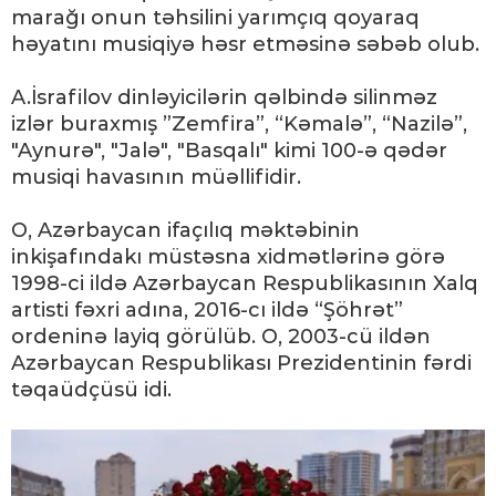
marağı onun təhsilini yarımçıq qoyaraq
həyatını musiqiyə həsr etməsinə səbəb olub.
A.İsrafilov dinləyicilərin qəlbində silinməz
izlər buraxmış ”Zemfira”, “Kəmalə”, “Nazilə”,
"Aynurə", "Jalə", "Basqalı" kimi 100-ə qədər
musiqi havasının müəllifidir.
O, Azərbaycan ifaçılıq məktəbinin
inkişafındakı müstəsna xidmətlərinə görə
1998-ci ildə Azərbaycan Respublikasının Xalq
artisti fəxri adına, 2016-cı ildə “Şöhrət”
ordeninə layiq görülüb. O, 2003-cü ildən
Azərbaycan Respublikası Prezidentinin fərdi
təqaüdçüsü idi.