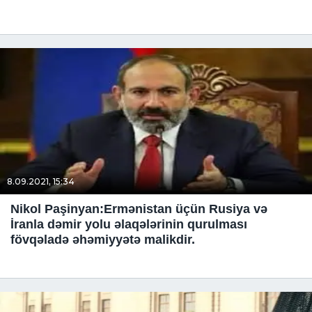
8.09.2021, 15:34
Nikol Paşinyan:Ermənistan üçün Rusiya və
İranla dəmir yolu əlaqələrinin qurulması
fövqəladə əhəmiyyətə malikdir.