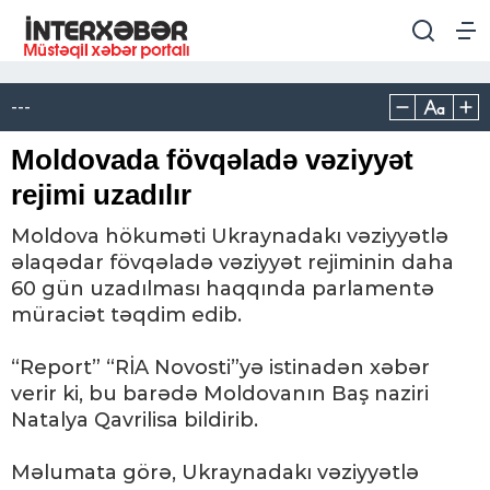
---
Moldovada fövqəladə vəziyyət
rejimi uzadılır
Moldova hökuməti Ukraynadakı vəziyyətlə
əlaqədar fövqəladə vəziyyət rejiminin daha
60 gün uzadılması haqqında parlamentə
müraciət təqdim edib.
“Report” “RİA Novosti”yə istinadən xəbər
verir ki, bu barədə Moldovanın Baş naziri
Natalya Qavrilisa bildirib.
Məlumata görə, Ukraynadakı vəziyyətlə