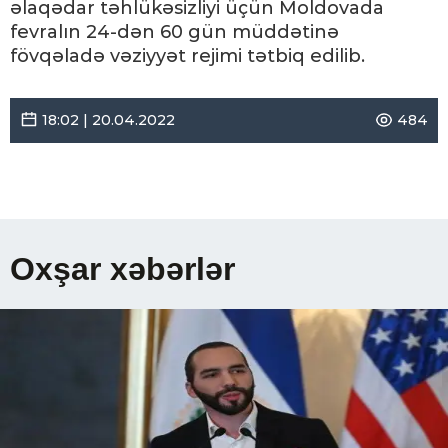
əlaqədar təhlükəsizliyi üçün Moldovada
fevralın 24-dən 60 gün müddətinə
fövqəladə vəziyyət rejimi tətbiq edilib.
18:02 | 20.04.2022
484
Oxşar xəbərlər