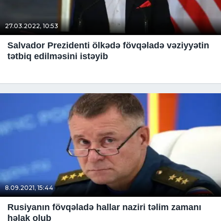
27.03.2022, 10:53
Salvador Prezidenti ölkədə fövqəladə vəziyyətin
tətbiq edilməsini istəyib
8.09.2021, 15:44
Rusiyanın fövqəladə hallar naziri təlim zamanı
həlak olub