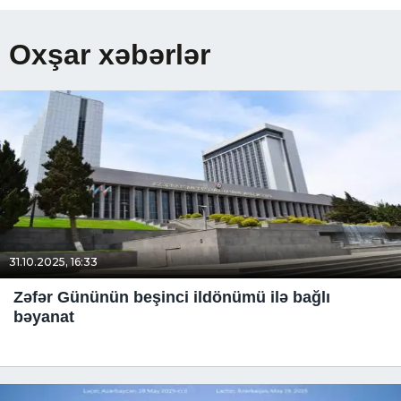
Oxşar xəbərlər
31.10.2025, 16:33
Zəfər Gününün beşinci ildönümü ilə bağlı
bəyanat