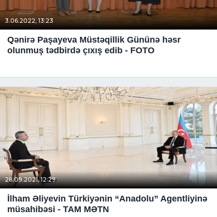
3.06.2022, 13:23
Qənirə Paşayeva Müstəqillik Gününə həsr
olunmuş tədbirdə çıxış edib - FOTO
28.09.2021, 12:29
İlham Əliyevin Türkiyənin “Anadolu” Agentliyinə
müsahibəsi - TAM MƏTN