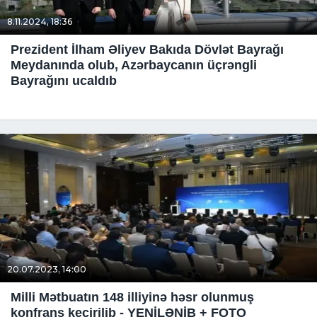
8.11.2024, 18:36
Prezident İlham Əliyev Bakıda Dövlət Bayrağı
Meydanında olub, Azərbaycanın üçrəngli
Bayrağını ucaldıb
20.07.2023, 14:00
Milli Mətbuatın 148 illiyinə həsr olunmuş
konfrans keçirilib - YENİLƏNİB + FOTO