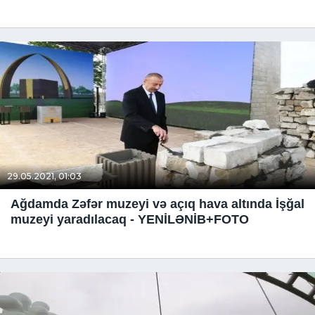
29.05.2021, 01:03
Ağdamda Zəfər muzeyi və açıq hava altında İşğal
muzeyi yaradılacaq - YENİLƏNİB+FOTO