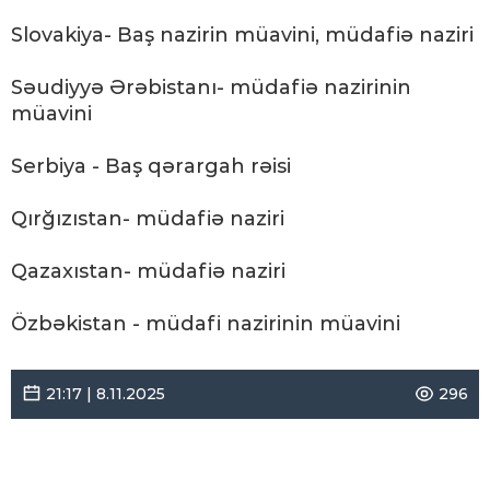
Slovakiya- Baş nazirin müavini, müdafiə naziri
Səudiyyə Ərəbistanı- müdafiə nazirinin
müavini
Serbiya - Baş qərargah rəisi
Qırğızıstan- müdafiə naziri
Qazaxıstan- müdafiə naziri
Özbəkistan - müdafi nazirinin müavini
21:17 | 8.11.2025
296