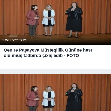
5.06.2022, 12:12
Qənirə Paşayeva Müstəqillik Gününə həsr
olunmuş tədbirdə çıxış edib - FOTO