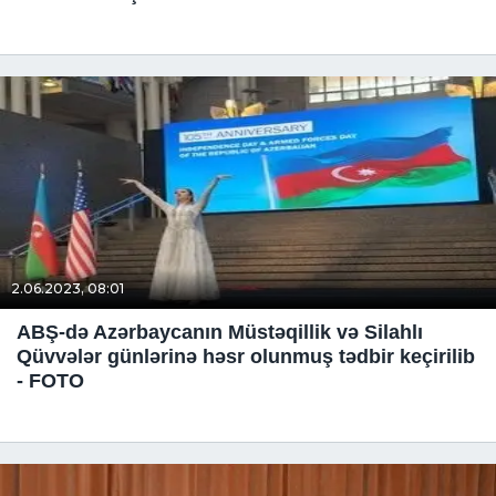
2.06.2023, 08:01
ABŞ-də Azərbaycanın Müstəqillik və Silahlı
Qüvvələr günlərinə həsr olunmuş tədbir keçirilib
- FOTO