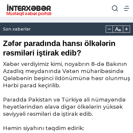
Son xəbərlər
Zəfər paradında hansı ölkələrin
rəsmiləri iştirak edib?
Xəbər verdiyimiz kimi, noyabrın 8-də Bakının
Azadlıq meydanında Vətən müharibəsində
Qələbənin beşinci ildönümünə həsr olunmuş
Hərbi parad keçirilib.
Paradda Pakistan və Türkiyə ali nümayəndə
heyətlərindən əlavə digər ölkələrin yüksək
səviyyəli rəsmiləri də iştirak edib.
Həmin siyahını təqdim edirik: