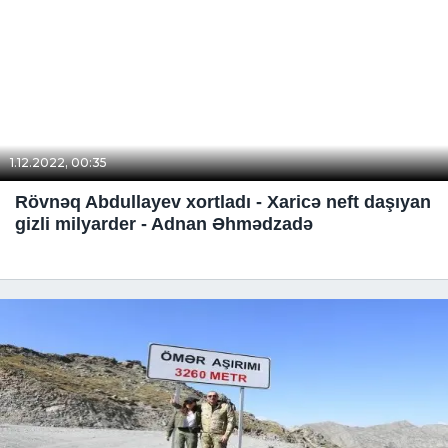
1.12.2022, 00:35
Rövnəq Abdullayev xortladı - Xaricə neft daşıyan
gizli milyarder - Adnan Əhmədzadə