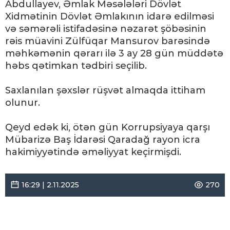
Abdullayev, Əmlak Məsələləri Dövlət
Xidmətinin Dövlət Əmlakının idarə edilməsi
və səmərəli istifadəsinə nəzarət şöbəsinin
rəis müavini Zülfüqar Mansurov barəsində
məhkəmənin qərarı ilə 3 ay 28 gün müddətə
həbs qətimkan tədbiri seçilib.
Saxlanılan şəxslər rüşvət almaqda ittiham
olunur.
Qeyd edək ki, ötən gün Korrupsiyaya qarşı
Mübarizə Baş İdarəsi Qaradağ rayon icra
hakimiyyətində əməliyyat keçirmişdi.
16:29 | 2.11.2025
270