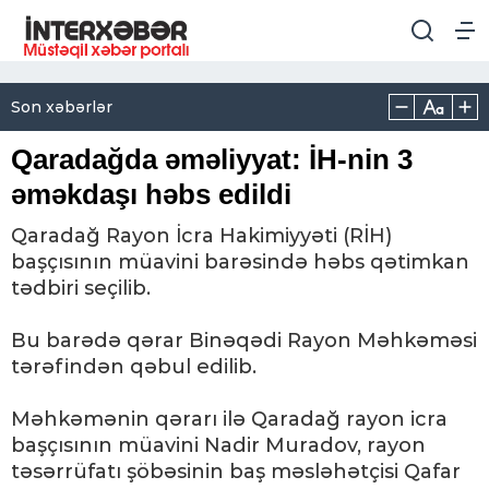
Son xəbərlər
Qaradağda əməliyyat: İH-nin 3
əməkdaşı həbs edildi
Qaradağ Rayon İcra Hakimiyyəti (RİH)
başçısının müavini barəsində həbs qətimkan
tədbiri seçilib.
Bu barədə qərar Binəqədi Rayon Məhkəməsi
tərəfindən qəbul edilib.
Məhkəmənin qərarı ilə Qaradağ rayon icra
başçısının müavini Nadir Muradov, rayon
təsərrüfatı şöbəsinin baş məsləhətçisi Qafar