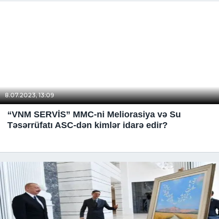
8.07.2023, 13:09
“VNM SERVİS” MMC-ni Meliorasiya və Su
Təsərrüfatı ASC-dən kimlər idarə edir?