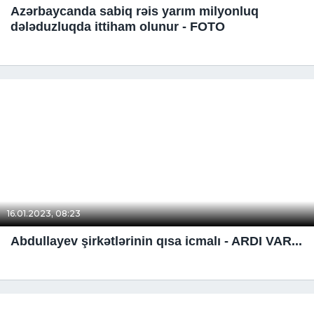
Azərbaycanda sabiq rəis yarım milyonluq
dələduzluqda ittiham olunur - FOTO
16.01.2023, 08:23
Abdullayev şirkətlərinin qısa icmalı - ARDI VAR...