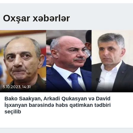
Oxşar xəbərlər
5.10.2023, 14:31
Bako Saakyan, Arkadi Qukasyan və David
İşxanyan barəsində həbs qətimkan tədbiri
seçilib