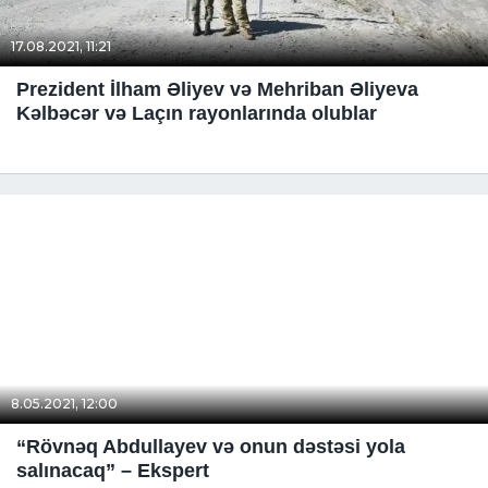
17.08.2021, 11:21
Prezident İlham Əliyev və Mehriban Əliyeva
Kəlbəcər və Laçın rayonlarında olublar
8.05.2021, 12:00
“Rövnəq Abdullayev və onun dəstəsi yola
salınacaq” – Ekspert