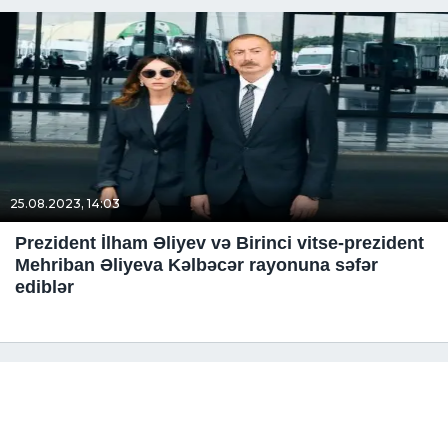
25.08.2023, 14:03
Prezident İlham Əliyev və Birinci vitse-prezident
Mehriban Əliyeva Kəlbəcər rayonuna səfər
ediblər