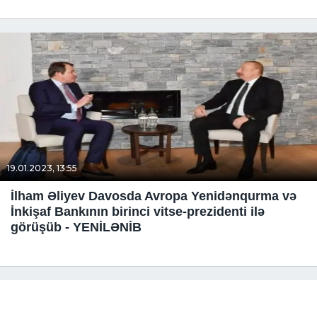
19.01.2023, 13:55
İlham Əliyev Davosda Avropa Yenidənqurma və
İnkişaf Bankının birinci vitse-prezidenti ilə
görüşüb - YENİLƏNİB