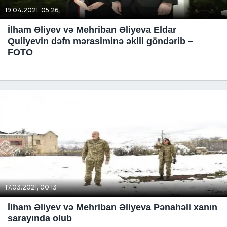
19.04.2021, 05:26
İlham Əliyev və Mehriban Əliyeva Eldar
Quliyevin dəfn mərasiminə əklil göndərib –
FOTO
17.03.2021, 00:13
İlham Əliyev və Mehriban Əliyeva Pənahəli xanın
sarayında olub