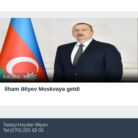
11.01.2021, 13:11
İlham Əliyev Moskvaya getdi
Təsisçi:Heydər Əliyev
Tel:(070) 230 63 05