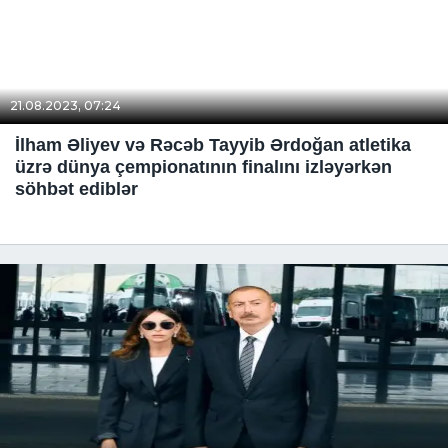
21.08.2023, 07:24
İlham Əliyev və Rəcəb Tayyib Ərdoğan atletika
üzrə dünya çempionatının finalını izləyərkən
söhbət ediblər