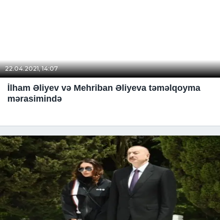
22.04.2021, 14:07
İlham Əliyev və Mehriban Əliyeva təməlqoyma
mərasimində