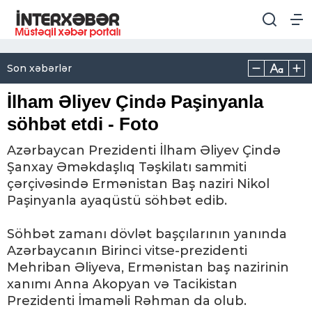
Son xəbərlər
İlham Əliyev Çində Paşinyanla
söhbət etdi - Foto
Azərbaycan Prezidenti İlham Əliyev Çində
Şanxay Əməkdaşlıq Təşkilatı sammiti
çərçivəsində Ermənistan Baş naziri Nikol
Paşinyanla ayaqüstü söhbət edib.
Söhbət zamanı dövlət başçılarının yanında
Azərbaycanın Birinci vitse-prezidenti
Mehriban Əliyeva, Ermənistan baş nazirinin
xanımı Anna Akopyan və Tacikistan
Prezidenti İmaməli Rəhman da olub.