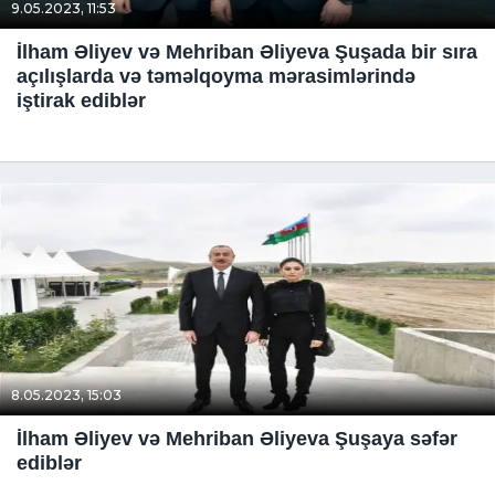
9.05.2023, 11:53
İlham Əliyev və Mehriban Əliyeva Şuşada bir sıra
açılışlarda və təməlqoyma mərasimlərində
iştirak ediblər
8.05.2023, 15:03
İlham Əliyev və Mehriban Əliyeva Şuşaya səfər
ediblər