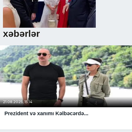
xəbərlər
21.08.2025, 15:14
Prezident və xanımı Kəlbəcərdə...