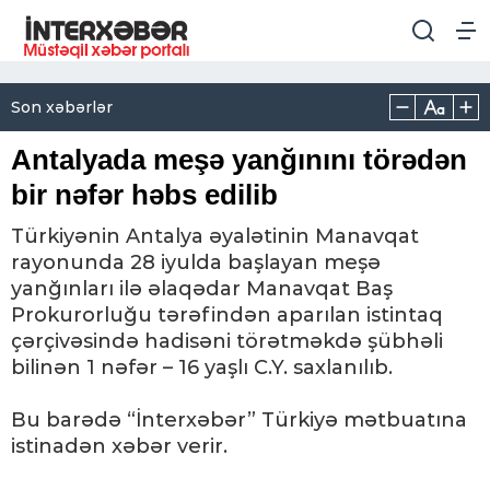
Son xəbərlər
Antalyada meşə yanğınını törədən
bir nəfər həbs edilib
Türkiyənin Antalya əyalətinin Manavqat
rayonunda 28 iyulda başlayan meşə
yanğınları ilə əlaqədar Manavqat Baş
Prokurorluğu tərəfindən aparılan istintaq
çərçivəsində hadisəni törətməkdə şübhəli
bilinən 1 nəfər – 16 yaşlı C.Y. saxlanılıb.
Bu barədə “İnterxəbər” Türkiyə mətbuatına
istinadən xəbər verir.