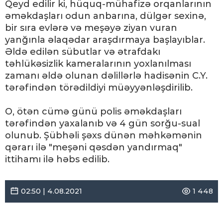
Qeyd edilir ki, hüquq-mühafizə orqanlarının
əməkdaşları odun anbarına, dülgər sexinə,
bir sıra evlərə və meşəyə ziyan vuran
yanğınla əlaqədar araşdırmaya başlayıblar.
Əldə edilən sübutlar və ətrafdakı
təhlükəsizlik kameralarının yoxlanılması
zamanı əldə olunan dəlillərlə hadisənin C.Y.
tərəfindən törədildiyi müəyyənləşdirilib.
O, ötən cümə günü polis əməkdaşları
tərəfindən yaxalanıb və 4 gün sorğu-sual
olunub. Şübhəli şəxs dünən məhkəmənin
qərarı ilə "meşəni qəsdən yandırmaq"
ittihamı ilə həbs edilib.
02:50 | 4.08.2021
1 448