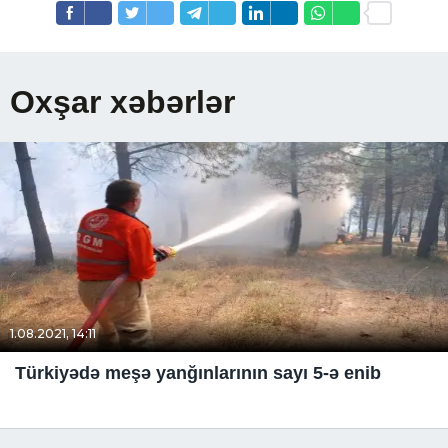
Oxşar xəbərlər
1.08.2021, 14:11
Türkiyədə meşə yanğınlarının sayı 5-ə enib