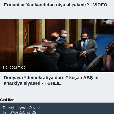
Ermənilər Xankəndidən niyə əl çəkmir? - VİDEO
8.01.2021, 11:00
Dünyaya “demokratiya dərsi” keçən ABŞ-ın
anarxiya siyasəti - TƏHLİL
Geri
İleri
Təsisçi:Heydər Əliyev
Tel:(070) 230 63 05