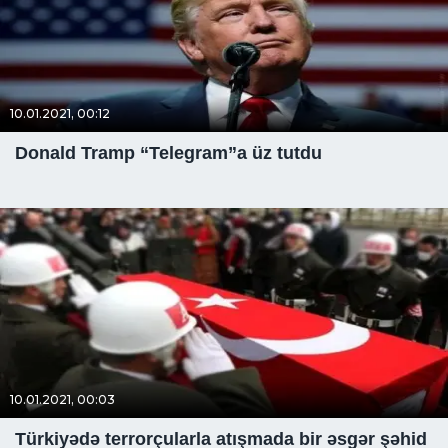
10.01.2021, 00:12
Donald Tramp “Telegram”a üz tutdu
10.01.2021, 00:03
Türkiyədə terrorçularla atışmada bir əsgər şəhid