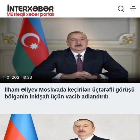
11.01.2021, 19:23
İlham Əliyev Moskvada keçirilən üçtərəfli görüşü
bölgənin inkişafı üçün vacib adlandırıb