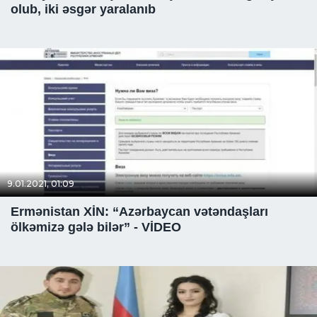
olub, iki əsgər yaralanıb
9.01.2021, 01:09
Ermənistan XİN: “Azərbaycan vətəndaşları
ölkəmizə gələ bilər” - VİDEO