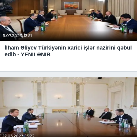
5.07.2023, 13:51
İlham Əliyev Türkiyənin xarici işlər nazirini qəbul
edib - YENİLƏNİB
12.06.2023, 15:22