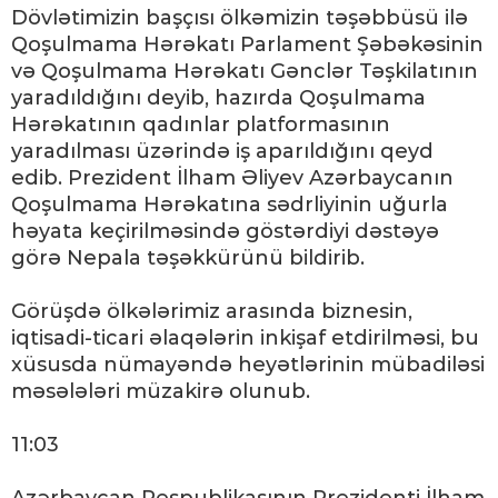
Dövlətimizin başçısı ölkəmizin təşəbbüsü ilə
Qoşulmama Hərəkatı Parlament Şəbəkəsinin
və Qoşulmama Hərəkatı Gənclər Təşkilatının
yaradıldığını deyib, hazırda Qoşulmama
Hərəkatının qadınlar platformasının
yaradılması üzərində iş aparıldığını qeyd
edib. Prezident İlham Əliyev Azərbaycanın
Qoşulmama Hərəkatına sədrliyinin uğurla
həyata keçirilməsində göstərdiyi dəstəyə
görə Nepala təşəkkürünü bildirib.
Görüşdə ölkələrimiz arasında biznesin,
iqtisadi-ticari əlaqələrin inkişaf etdirilməsi, bu
xüsusda nümayəndə heyətlərinin mübadiləsi
məsələləri müzakirə olunub.
11:03