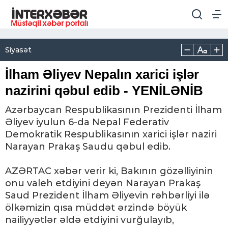
Siyasət
İlham Əliyev Nepalın xarici işlər
nazirini qəbul edib - YENİLƏNİB
Azərbaycan Respublikasının Prezidenti İlham
Əliyev iyulun 6-da Nepal Federativ
Demokratik Respublikasının xarici işlər naziri
Narayan Prakaş Saudu qəbul edib.
AZƏRTAC xəbər verir ki, Bakının gözəlliyinin
onu valeh etdiyini deyən Narayan Prakaş
Saud Prezident İlham Əliyevin rəhbərliyi ilə
ölkəmizin qısa müddət ərzində böyük
nailiyyətlər əldə etdiyini vurğulayıb,