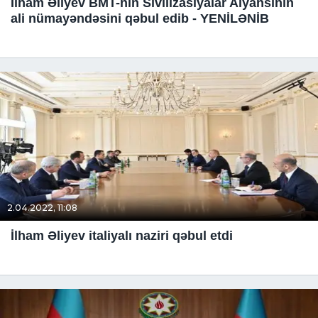
İlham Əliyev BMT-nin Sivilizasiyalar Alyansının
ali nümayəndəsini qəbul edib - YENİLƏNİB
2.04.2022, 11:08
İlham Əliyev italiyalı naziri qəbul etdi