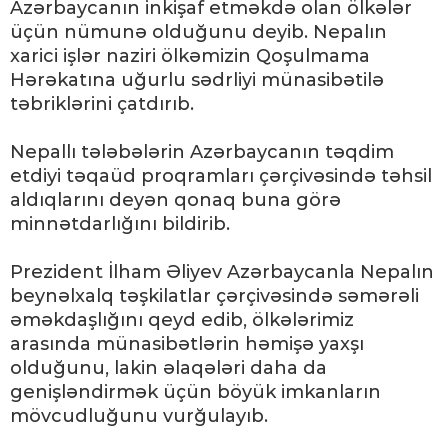
Azərbaycanın inkişaf etməkdə olan ölkələr
üçün nümunə olduğunu deyib. Nepalın
xarici işlər naziri ölkəmizin Qoşulmama
Hərəkatına uğurlu sədrliyi münasibətilə
təbriklərini çatdırıb.
Nepallı tələbələrin Azərbaycanın təqdim
etdiyi təqaüd proqramları çərçivəsində təhsil
aldıqlarını deyən qonaq buna görə
minnətdarlığını bildirib.
Prezident İlham Əliyev Azərbaycanla Nepalın
beynəlxalq təşkilatlar çərçivəsində səmərəli
əməkdaşlığını qeyd edib, ölkələrimiz
arasında münasibətlərin həmişə yaxşı
olduğunu, lakin əlaqələri daha da
genişləndirmək üçün böyük imkanların
mövcudluğunu vurğulayıb.