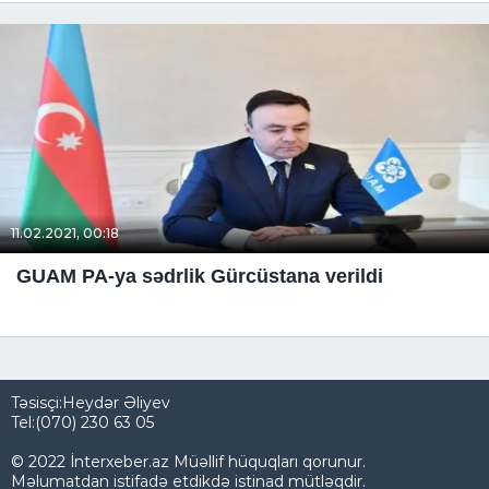
11.02.2021, 00:18
GUAM PA-ya sədrlik Gürcüstana verildi
Təsisçi:Heydər Əliyev
Tel:(070) 230 63 05
© 2022 İnterxeber.az Müəllif hüquqları qorunur.
Məlumatdan istifadə etdikdə istinad mütləqdir.