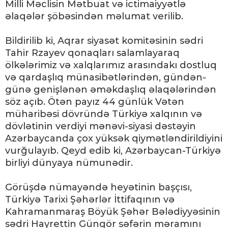
Milli Məclisin Mətbuat və ictimaiyyətlə
əlaqələr şöbəsindən məlumat verilib.
Bildirilib ki, Aqrar siyasət komitəsinin sədri
Tahir Rzayev qonaqları salamlayaraq
ölkələrimiz və xalqlarımız arasındakı dostluq
və qardaşlıq münasibətlərindən, gündən-
günə genişlənən əməkdaşlıq əlaqələrindən
söz açıb. Ötən payız 44 günlük Vətən
müharibəsi dövründə Türkiyə xalqının və
dövlətinin verdiyi mənəvi-siyasi dəstəyin
Azərbaycanda çox yüksək qiymətləndirildiyini
vurğulayıb. Qeyd edib ki, Azərbaycan-Türkiyə
birliyi dünyaya nümunədir.
Görüşdə nümayəndə heyətinin başçısı,
Türkiyə Tarixi Şəhərlər İttifaqının və
Kahramanmaraş Böyük Şəhər Bələdiyyəsinin
sədri Hayrettin Güngör səfərin məramını