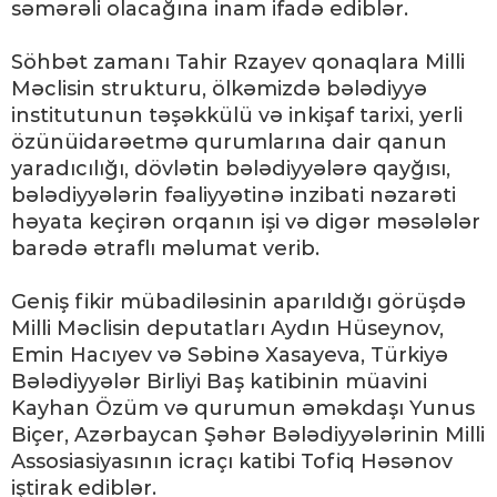
səmərəli olacağına inam ifadə ediblər.
Söhbət zamanı Tahir Rzayev qonaqlara Milli
Məclisin strukturu, ölkəmizdə bələdiyyə
institutunun təşəkkülü və inkişaf tarixi, yerli
özünüidarəetmə qurumlarına dair qanun
yaradıcılığı, dövlətin bələdiyyələrə qayğısı,
bələdiyyələrin fəaliyyətinə inzibati nəzarəti
həyata keçirən orqanın işi və digər məsələlər
barədə ətraflı məlumat verib.
Geniş fikir mübadiləsinin aparıldığı görüşdə
Milli Məclisin deputatları Aydın Hüseynov,
Emin Hacıyev və Səbinə Xasayeva, Türkiyə
Bələdiyyələr Birliyi Baş katibinin müavini
Kayhan Özüm və qurumun əməkdaşı Yunus
Biçer, Azərbaycan Şəhər Bələdiyyələrinin Milli
Assosiasiyasının icraçı katibi Tofiq Həsənov
iştirak ediblər.