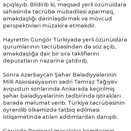
açıqlayıb. Bildirib ki, məqsəd yerli özünüidarə
sahəsində təcrübə mübadiləsi aparmaq,
əməkdaşlığı dərinləşdirmək və mövcud
perspektivləri müzakirə etməkdir.
Hayrettin Güngör Türkiyədə yerli özünüidarə
qurumlarının təcrübəsindən də söz açıb,
əməkdaşlığa dair bir sıra təkliflərini
deputatların nəzərinə çatdırıb.
Sonra Azərbaycan Şəhər Bələdiyyələrinin
Milli Assosiasiyasının sədri Təmraz Tağıyev
avqustun sonlarında Ankarada keçirilmiş
şəhər bələdiyyələrinin tədbirində iştirakları
barədə məlumat verib. Türkiyə təcrübəsinin
öyrənilib ölkəmizdə tətbiq edilməsi
istiqamətində atılan addımlardan danışıb.