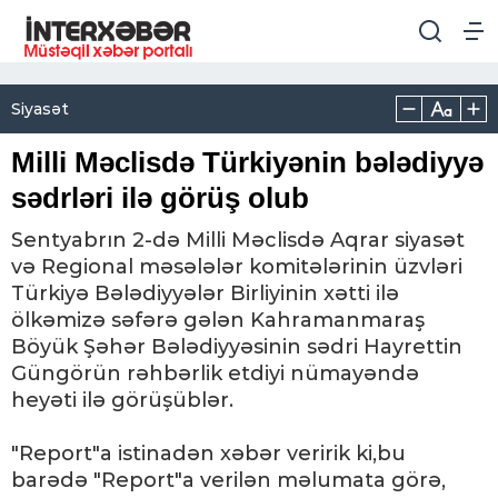
Siyasət
Milli Məclisdə Türkiyənin bələdiyyə
sədrləri ilə görüş olub
Sentyabrın 2-də Milli Məclisdə Aqrar siyasət
və Regional məsələlər komitələrinin üzvləri
Türkiyə Bələdiyyələr Birliyinin xətti ilə
ölkəmizə səfərə gələn Kahramanmaraş
Böyük Şəhər Bələdiyyəsinin sədri Hayrettin
Güngörün rəhbərlik etdiyi nümayəndə
heyəti ilə görüşüblər.
"Report"a istinadən xəbər veririk ki,bu
barədə "Report"a verilən məlumata görə,