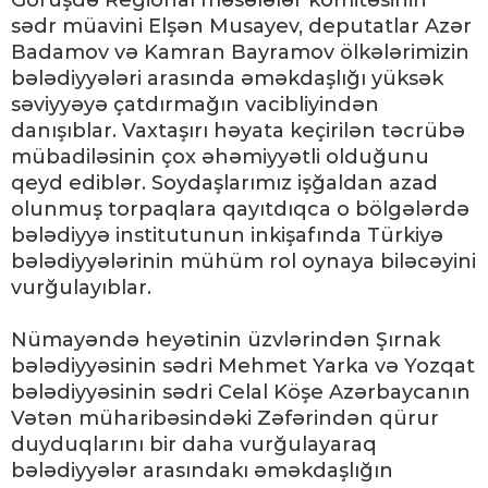
Görüşdə Regional məsələlər komitəsinin
sədr müavini Elşən Musayev, deputatlar Azər
Badamov və Kamran Bayramov ölkələrimizin
bələdiyyələri arasında əməkdaşlığı yüksək
səviyyəyə çatdırmağın vacibliyindən
danışıblar. Vaxtaşırı həyata keçirilən təcrübə
mübadiləsinin çox əhəmiyyətli olduğunu
qeyd ediblər. Soydaşlarımız işğaldan azad
olunmuş torpaqlara qayıtdıqca o bölgələrdə
bələdiyyə institutunun inkişafında Türkiyə
bələdiyyələrinin mühüm rol oynaya biləcəyini
vurğulayıblar.
Nümayəndə heyətinin üzvlərindən Şırnak
bələdiyyəsinin sədri Mehmet Yarka və Yozqat
bələdiyyəsinin sədri Celal Köşe Azərbaycanın
Vətən müharibəsindəki Zəfərindən qürur
duyduqlarını bir daha vurğulayaraq
bələdiyyələr arasındakı əməkdaşlığın