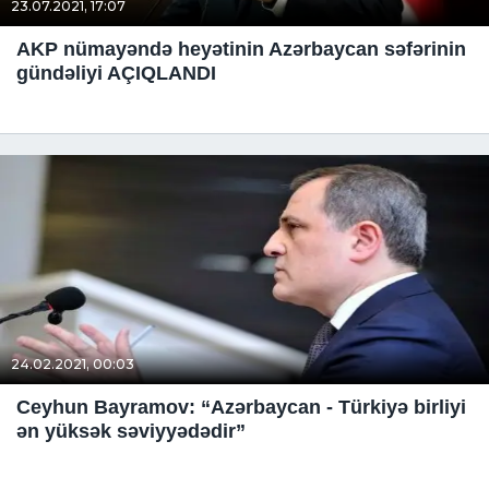
23.07.2021, 17:07
AKP nümayəndə heyətinin Azərbaycan səfərinin
gündəliyi AÇIQLANDI
24.02.2021, 00:03
Ceyhun Bayramov: “Azərbaycan - Türkiyə birliyi
ən yüksək səviyyədədir”