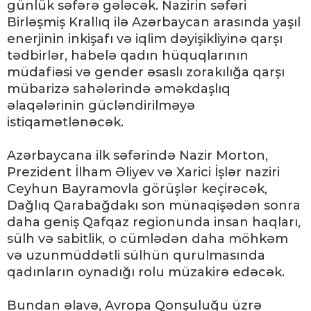
günlük səfərə gələcək. Nazirin səfəri
Birləşmiş Krallıq ilə Azərbaycan arasında yaşıl
enerjinin inkişafı və iqlim dəyişikliyinə qarşı
tədbirlər, habelə qadın hüquqlarının
müdafiəsi və gender əsaslı zorakılığa qarşı
mübarizə sahələrində əməkdaşlıq
əlaqələrinin gücləndirilməyə
istiqamətlənəcək.
Azərbaycana ilk səfərində Nazir Morton,
Prezident İlham Əliyev və Xarici İşlər naziri
Ceyhun Bayramovla görüşlər keçirəcək,
Dağlıq Qarabağdakı son münaqişədən sonra
daha geniş Qafqaz regionunda insan haqları,
sülh və sabitlik, o cümlədən daha möhkəm
və uzunmüddətli sülhün qurulmasında
qadınların oynadığı rolu müzakirə edəcək.
Bundan əlavə, Avropa Qonşuluğu üzrə