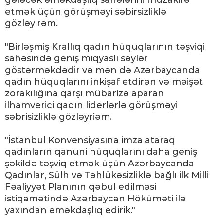
gələcək əməkdaşlıq sahələrini müzakirə
etmək üçün görüşməyi səbirsizliklə
gözləyirəm.
"Birləşmiş Krallıq qadın hüquqlarının təşviqi
sahəsində geniş miqyaslı səylər
göstərməkdədir və mən də Azərbaycanda
qadın hüquqlarını inkişaf etdirən və məişət
zorakılığına qarşı mübarizə aparan
ilhamverici qadın liderlərlə görüşməyi
səbrisizliklə gözləyriəm.
"İstanbul Konvensiyasına imza ataraq
qadınların qanuni hüquqlarını daha geniş
şəkildə təşviq etmək üçün Azərbaycanda
Qadınlar, Sülh və Təhlükəsizliklə bağlı ilk Milli
Fəaliyyət Planının qəbul edilməsi
istiqamətində Azərbaycan Höküməti ilə
yaxından əməkdaşlıq edirik."