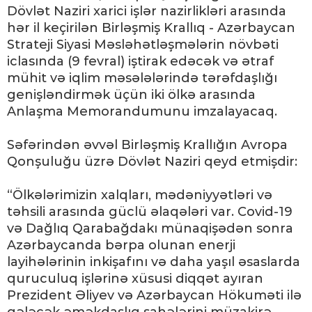
Dövlət Naziri xarici işlər nazirlikləri arasında
hər il keçirilən Birləşmiş Krallıq - Azərbaycan
Strateji Siyasi Məsləhətləşmələrin növbəti
iclasında (9 fevral) iştirak edəcək və ətraf
mühit və iqlim məsələlərində tərəfdaşlığı
genişləndirmək üçün iki ölkə arasında
Anlaşma Memorandumunu imzalayacaq.
Səfərindən əvvəl Birləşmiş Krallığın Avropa
Qonşuluğu üzrə Dövlət Naziri qeyd etmişdir:
“Ölkələrimizin xalqları, mədəniyyətləri və
təhsili arasında güclü əlaqələri var. Covid-19
və Dağlıq Qarabağdakı münaqişədən sonra
Azərbaycanda bərpa olunan enerji
layihələrinin inkişafını və daha yaşıl əsaslarda
quruculuq işlərinə xüsusi diqqət ayıran
Prezident Əliyev və Azərbaycan Hökuməti ilə