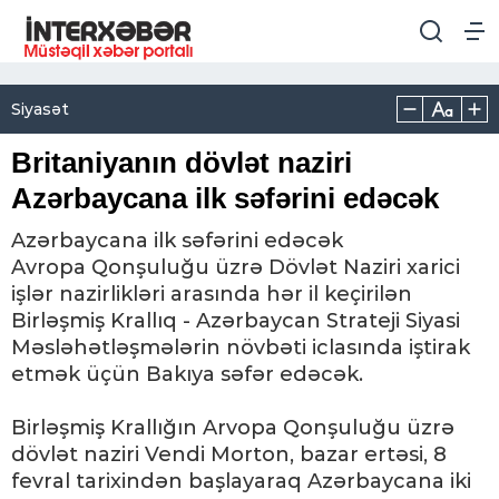
Siyasət
Britaniyanın dövlət naziri
Azərbaycana ilk səfərini edəcək
Azərbaycana ilk səfərini edəcək
Avropa Qonşuluğu üzrə Dövlət Naziri xarici
işlər nazirlikləri arasında hər il keçirilən
Birləşmiş Krallıq - Azərbaycan Strateji Siyasi
Məsləhətləşmələrin növbəti iclasında iştirak
etmək üçün Bakıya səfər edəcək.
Birləşmiş Krallığın Arvopa Qonşuluğu üzrə
dövlət naziri Vendi Morton, bazar ertəsi, 8
fevral tarixindən başlayaraq Azərbaycana iki