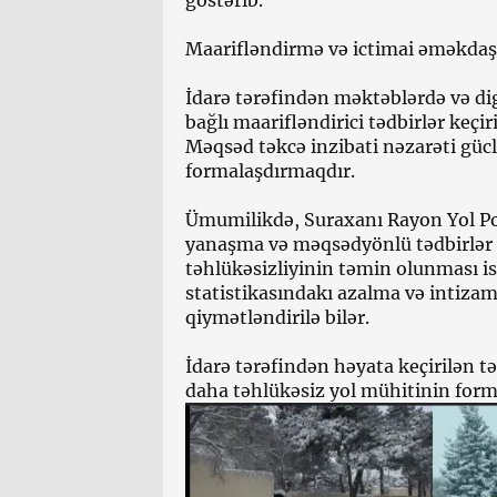
göstərib.
Maarifləndirmə və ictimai əməkdaş
İdarə tərəfindən məktəblərdə və dig
bağlı maarifləndirici tədbirlər keçiri
Məqsəd təkcə inzibati nəzarəti güc
formalaşdırmaqdır.
Ümumilikdə, Suraxanı Rayon Yol Polis
yanaşma və məqsədyönlü tədbirlər n
təhlükəsizliyinin təmin olunması 
statistikasındakı azalma və intizamı
qiymətləndirilə bilər.
İdarə tərəfindən həyata keçirilən t
daha təhlükəsiz yol mühitinin for