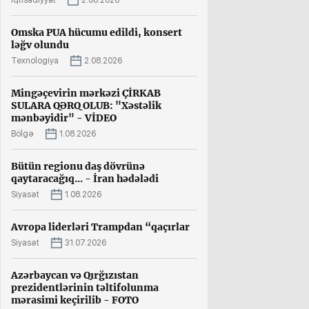
İqtisadiyyat
2.08.2026
Omska PUA hücumu edildi, konsert
ləğv olundu
Texnologiya
2.08.2026
Mingəçevirin mərkəzi ÇİRKAB
SULARA QƏRQ OLUB: "Xəstəlik
mənbəyidir" - VİDEO
Bölgə
1.08.2026
Bütün regionu daş dövrünə
qaytaracağıq... - İran hədələdi
Siyasət
1.08.2026
Avropa liderləri Trampdan “qaçırlar
Siyasət
31.07.2026
Azərbaycan və Qırğızıstan
prezidentlərinin təltifolunma
mərasimi keçirilib - FOTO