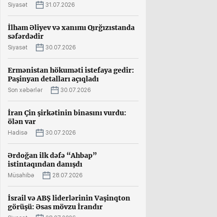
Siyasət
31.07.2026
İlham Əliyev və xanımı Qırğızıstanda
səfərdədir
Siyasət
30.07.2026
Ermənistan hökuməti istefaya gedir:
Paşinyan detalları açıqladı
Son xəbərlər
30.07.2026
İran Çin şirkətinin binasını vurdu:
ölən var
Hadisə
30.07.2026
Ərdoğan ilk dəfə “Ahbap”
istintaqından danışdı
Müsahibə
28.07.2026
İsrail və ABŞ liderlərinin Vaşinqton
görüşü: Əsas mövzu İrandır