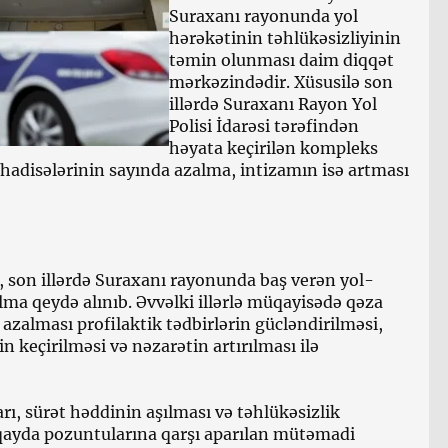
Suraxanı rayonunda yol
hərəkətinin təhlükəsizliyinin
təmin olunması daim diqqət
mərkəzindədir. Xüsusilə son
illərdə Suraxanı Rayon Yol
Polisi İdarəsi tərəfindən
həyata keçirilən kompleks
 hadisələrinin sayında azalma, intizamın isə artması
n, son illərdə Suraxanı rayonunda baş verən yol-
lma qeydə alınıb. Əvvəlki illərlə müqayisədə qəza
 azalması profilaktik tədbirlərin gücləndirilməsi,
in keçirilməsi və nəzarətin artırılması ilə
rı, sürət həddinin aşılması və təhlükəsizlik
ayda pozuntularına qarşı aparılan mütəmadi