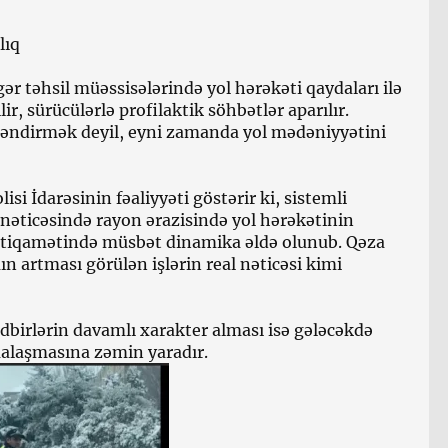
lıq
ər təhsil müəssisələrində yol hərəkəti qaydaları ilə
lir, sürücülərlə profilaktik söhbətlər aparılır.
ləndirmək deyil, eyni zamanda yol mədəniyyətini
i İdarəsinin fəaliyyəti göstərir ki, sistemli
əticəsində rayon ərazisində yol hərəkətinin
istiqamətində müsbət dinamika əldə olunub. Qəza
n artması görülən işlərin real nəticəsi kimi
ədbirlərin davamlı xarakter alması isə gələcəkdə
malaşmasına zəmin yaradır.