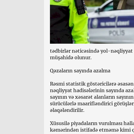
tədbirlər nəticəsində yol-nəqliyyat
müşahidə olunur.
Qəzaların sayında azalma
Rəsmi statistik göstəricilərə əsasə
nəqliyyat hadisələrinin sayında aza
sayının və xəsarət alanların sayının
sürücülərlə maarifləndirici görüşlər
əlaqələndirilir.
Xüsusilə piyadaların vurulması halla
kəmərindən istifadə etməmə kimi q