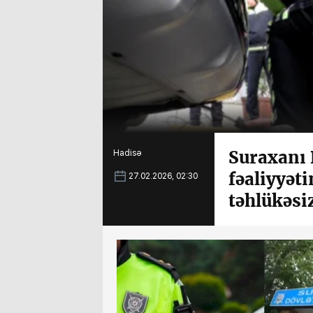
Suraxanı 
Hadisə
fəaliyyət
27.02.2026, 02:30
təhlükəsi