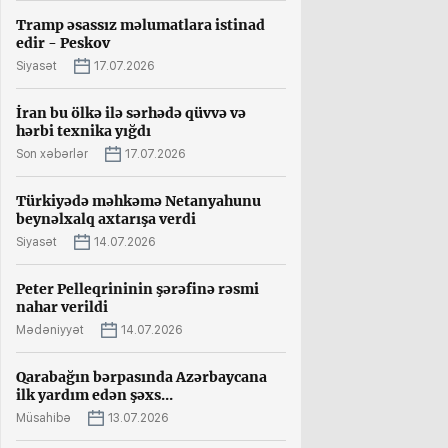
Tramp əsassız məlumatlara istinad
edir - Peskov
Siyasət
17.07.2026
İran bu ölkə ilə sərhədə qüvvə və
hərbi texnika yığdı
Son xəbərlər
17.07.2026
Türkiyədə məhkəmə Netanyahunu
beynəlxalq axtarışa verdi
Siyasət
14.07.2026
Peter Pelleqrininin şərəfinə rəsmi
nahar verildi
Mədəniyyət
14.07.2026
Qarabağın bərpasında Azərbaycana
ilk yardım edən şəxs...
Müsahibə
13.07.2026