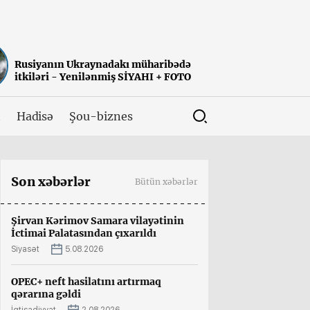
Rusiyanın Ukraynadakı müharibədə
itkiləri - Yenilənmiş SİYAHI + FOTO
t
Hadisə
Şou-biznes
Son xəbərlər
Bütün xəbərlər
Şirvan Kərimov Samara vilayətinin
İctimai Palatasından çıxarıldı
Siyasət
5.08.2026
OPEC+ neft hasilatını artırmaq
qərarına gəldi