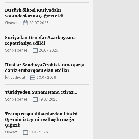
Bu türk ölkəsi Rusiyadakı
vətəndaşlarına çağırış etdi
Siyasət
23.07.2026
Suriyadan 16 nəfər Azərbaycana
repatriasiya edildi
Son xəbərlər
20.07.2026
Husilər Səudiyyə Ərəbistanına qarşı
dəniz embarqosu elan etdilər
İqtisadiyyat
20.07.2026
Türkiyədən Yunanıstana etiraz...
Son xəbərlər
19.07.2026
Tramp respublikaçılardan Lindsi
Qremin istəyini reallaşdırmağa
çağırıb
Siyasət
19.07.2026