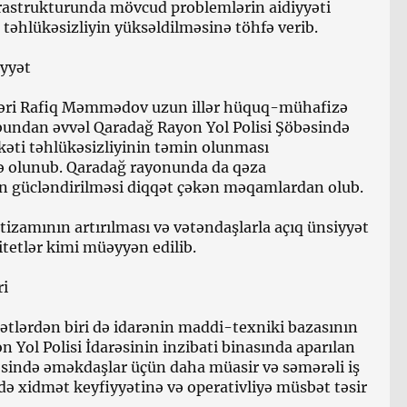
nfrastrukturunda mövcud problemlərin aidiyyəti
 təhlükəsizliyin yüksəldilməsinə töhfə verib.
iyyət
hbəri Rafiq Məmmədov uzun illər hüquq-mühafizə
 bundan əvvəl Qaradağ Rayon Yol Polisi Şöbəsində
kəti təhlükəsizliyinin təmin olunması
də olunub. Qaradağ rayonunda da qəza
ın gücləndirilməsi diqqət çəkən məqamlardan olub.
tizamının artırılması və vətəndaşlarla açıq ünsiyyət
itetlər kimi müəyyən edilib.
ri
mətlərdən biri də idarənin maddi-texniki bazasının
n Yol Polisi İdarəsinin inzibati binasında aparılan
əsində əməkdaşlar üçün daha müasir və səmərəli iş
ndə xidmət keyfiyyətinə və operativliyə müsbət təsir