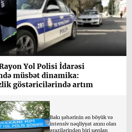
Rayon Yol Polisi İdarəsi
ində müsbət dinamika:
zlik göstəricilərində artım
Bakı şəhərinin ən böyük və
intensiv nəqliyyat axını olan
ərazilərindən biri sayılan