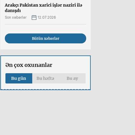
Arakçı Pakistan xarici işlər naziri ilə
danışdı
Son xəbərlər
12.07.2026
Bütün xəbərlər
Ən çox oxunanlar
Bu gün
Bu həftə
Bu ay