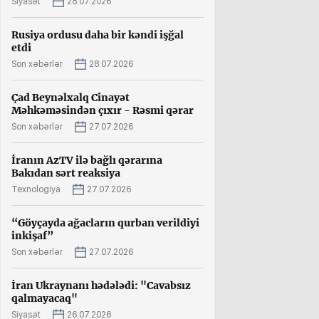
Siyasət
28.07.2026
Rusiya ordusu daha bir kəndi işğal
etdi
Son xəbərlər
28.07.2026
Çad Beynəlxalq Cinayət
Məhkəməsindən çıxır - Rəsmi qərar
Son xəbərlər
27.07.2026
İranın AzTV ilə bağlı qərarına
Bakıdan sərt reaksiya
Texnologiya
27.07.2026
“Göyçayda ağacların qurban verildiyi
inkişaf”
Son xəbərlər
27.07.2026
İran Ukraynanı hədələdi: "Cavabsız
qalmayacaq"
Siyasət
26.07.2026