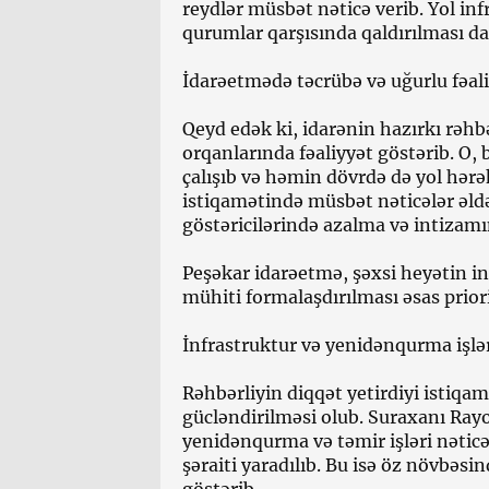
reydlər müsbət nəticə verib. Yol i
qurumlar qarşısında qaldırılması da
İdarəetmədə təcrübə və uğurlu fəal
Qeyd edək ki, idarənin hazırkı rə
orqanlarında fəaliyyət göstərib. O,
çalışıb və həmin dövrdə də yol hərə
istiqamətində müsbət nəticələr əl
göstəricilərində azalma və intizam
Peşəkar idarəetmə, şəxsi heyətin in
mühiti formalaşdırılması əsas prior
İnfrastruktur və yenidənqurma işlə
Rəhbərliyin diqqət yetirdiyi istiqa
gücləndirilməsi olub. Suraxanı Rayo
yenidənqurma və təmir işləri nətic
şəraiti yaradılıb. Bu isə öz növbəsi