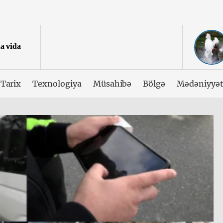
a vida
Tarix
Texnologiya
Müsahibə
Bölgə
Mədəniyyə