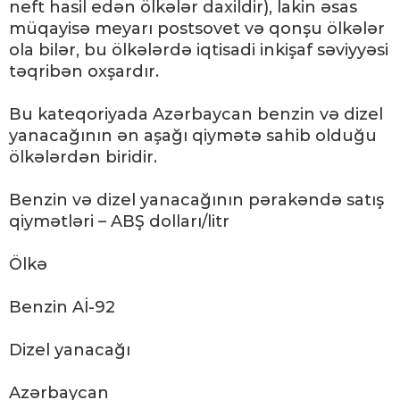
neft hasil edən ölkələr daxildir), lakin əsas
müqayisə meyarı postsovet və qonşu ölkələr
ola bilər, bu ölkələrdə iqtisadi inkişaf səviyyəsi
təqribən oxşardır.
Bu kateqoriyada Azərbaycan benzin və dizel
yanacağının ən aşağı qiymətə sahib olduğu
ölkələrdən biridir.
Benzin və dizel yanacağının pərakəndə satış
qiymətləri – ABŞ dolları/litr
Ölkə
Benzin Aİ-92
Dizel yanacağı
Azərbaycan