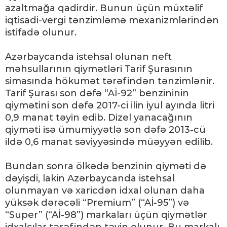
azaltmağa qadirdir. Bunun üçün müxtəlif
iqtisadi-vergi tənzimləmə mexanizmlərindən
istifadə olunur.
Azərbaycanda istehsal olunan neft
məhsullarının qiymətləri Tarif Şurasının
simasında hökumət tərəfindən tənzimlənir.
Tarif Şurası son dəfə “Aİ-92” benzininin
qiymətini son dəfə 2017-ci ilin iyul ayında litri
0,9 manat təyin edib. Dizel yanacağının
qiyməti isə ümumiyyətlə son dəfə 2013-cü
ildə 0,6 manat səviyyəsində müəyyən edilib.
Bundan sonra ölkədə benzinin qiyməti də
dəyişdi, lakin Azərbaycanda istehsal
olunmayan və xaricdən idxal olunan daha
yüksək dərəcəli “Premium” (“Aİ-95”) və
“Super” (“Aİ-98”) markaları üçün qiymətlər