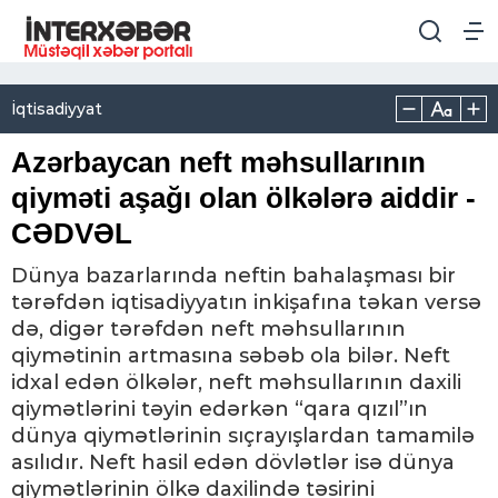
İqtisadiyyat
Azərbaycan neft məhsullarının
qiyməti aşağı olan ölkələrə aiddir -
CƏDVƏL
Dünya bazarlarında neftin bahalaşması bir
tərəfdən iqtisadiyyatın inkişafına təkan versə
də, digər tərəfdən neft məhsullarının
qiymətinin artmasına səbəb ola bilər. Neft
idxal edən ölkələr, neft məhsullarının daxili
qiymətlərini təyin edərkən “qara qızıl”ın
dünya qiymətlərinin sıçrayışlardan tamamilə
asılıdır. Neft hasil edən dövlətlər isə dünya
qiymətlərinin ölkə daxilində təsirini