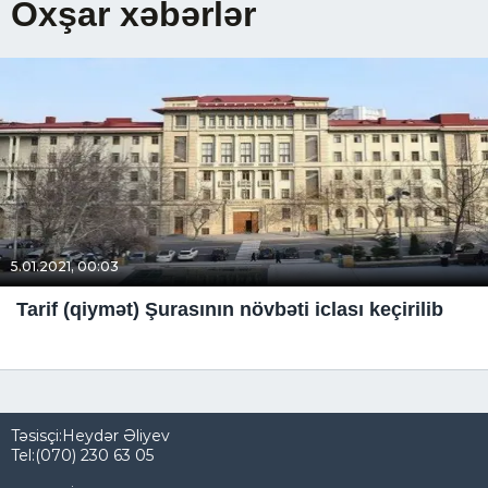
Oxşar xəbərlər
5.01.2021, 00:03
Tarif (qiymət) Şurasının növbəti iclası keçirilib
Təsisçi:Heydər Əliyev
Tel:(070) 230 63 05