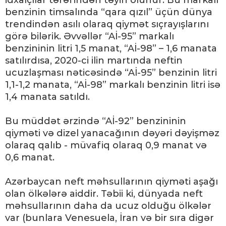
idxalçılar tərəfindən təyin olunur. Bu markalı
benzinin timsalında “qara qızıl” üçün dünya
trendindən asılı olaraq qiymət sıçrayışlarını
görə bilərik. Əvvəllər “Aİ-95” markalı
benzininin litri 1,5 manat, “Aİ-98” – 1,6 manata
satılırdısa, 2020-ci ilin martında neftin
ucuzlaşması nəticəsində “Aİ-95” benzinin litri
1,1-1,2 manata, “Aİ-98” markalı benzinin litri isə
1,4 manata satıldı.
Bu müddət ərzində “Aİ-92” benzininin
qiyməti və dizel yanacağının dəyəri dəyişməz
olaraq qalıb - müvafiq olaraq 0,9 manat və
0,6 manat.
Azərbaycan neft məhsullarının qiyməti aşağı
olan ölkələrə aiddir. Təbii ki, dünyada neft
məhsullarının daha da ucuz olduğu ölkələr
var (bunlara Venesuela, İran və bir sıra digər