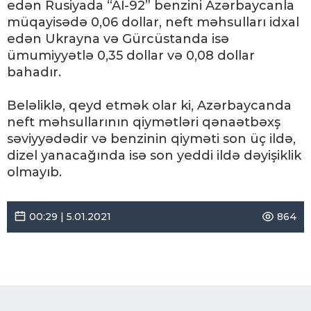
edən Rusiyada “Aİ-92” benzini Azərbaycanla
müqayisədə 0,06 dollar, neft məhsulları idxal
edən Ukrayna və Gürcüstanda isə
ümumiyyətlə 0,35 dollar və 0,08 dollar
bahadır.
Beləliklə, qeyd etmək olar ki, Azərbaycanda
neft məhsullarının qiymətləri qənaətbəxş
səviyyədədir və benzinin qiyməti son üç ildə,
dizel yanacağında isə son yeddi ildə dəyişiklik
olmayıb.
00:29 | 5.01.2021
864