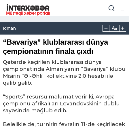
İdman
“Bavariya” klublararası dünya
çempionatının finala çıxdı
Qətərdə keçirilən klublararası dünya
çempionatında Almaniyanın “Bavariya” klubu
Misirin “Əl-Əhli” kollektivinə 2:0 hesabı ilə
qalib gəlib.
“Sports” resursu məlumat verir ki, Avropa
çempionu afrikalıları Levandovskinin dublu
sayəsində məğlub edib.
Beləliklə də, turnirin fevralın 11-də keçiriləcək