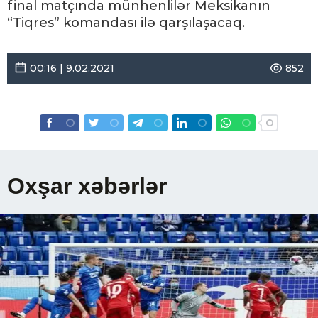
final matçında münhenlilər Meksikanın
“Tiqres” komandası ilə qarşılaşacaq.
00:16 | 9.02.2021
852
Oxşar xəbərlər