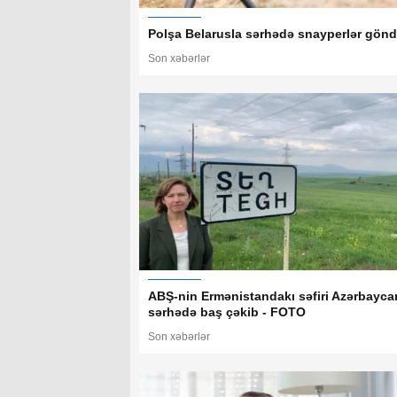
Polşa Belarusla sərhədə snayperlər gönd
Son xəbərlər
ABŞ-nin Ermənistandakı səfiri Azərbayca
sərhədə baş çəkib - FOTO
Son xəbərlər