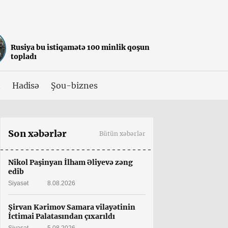
Rusiya bu istiqamətə 100 minlik qoşun
topladı
t
Hadisə
Şou-biznes
Son xəbərlər
Bütün xəbərlər
Nikol Paşinyan İlham Əliyevə zəng
edib
Siyasət
8.08.2026
Şirvan Kərimov Samara vilayətinin
İctimai Palatasından çıxarıldı