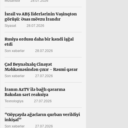
Müsahibə
28.07.2026
İsrail və ABŞ liderlərinin Vaşinqton
görüşü: Əsas mövzu İrandır
Siyasət
28.07.2026
Rusiya ordusu daha bir kəndi işğal
etdi
Son xəbərlər
28.07.2026
Çad Beynəlxalq Cinayət
Məhkəməsindən çıxır - Rəsmi qərar
Son xəbərlər
27.07.2026
İranın AzTV ilə bağlı qərarına
Bakıdan sərt reaksiya
Texnologiya
27.07.2026
“Göyçayda ağacların qurban verildiyi
inkişaf”
Son xəbərlər
27.07.2026