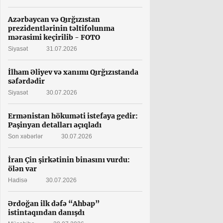
Azərbaycan və Qırğızıstan
prezidentlərinin təltifolunma
mərasimi keçirilib - FOTO
Siyasət
31.07.2026
İlham Əliyev və xanımı Qırğızıstanda
səfərdədir
Siyasət
30.07.2026
Ermənistan hökuməti istefaya gedir:
Paşinyan detalları açıqladı
Son xəbərlər
30.07.2026
İran Çin şirkətinin binasını vurdu:
ölən var
Hadisə
30.07.2026
Ərdoğan ilk dəfə “Ahbap”
istintaqından danışdı