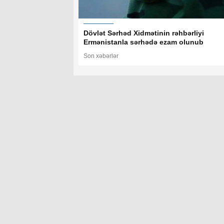
Dövlət Sərhəd Xidmətinin rəhbərliyi
Ermənistanla sərhədə ezam olunub
Son xəbərlər