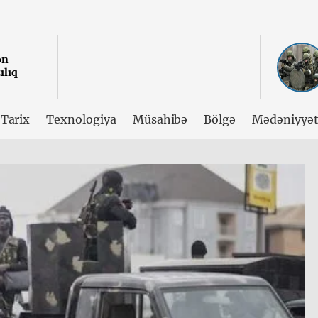
ən
ılıq
Tarix
Texnologiya
Müsahibə
Bölgə
Mədəniyyə