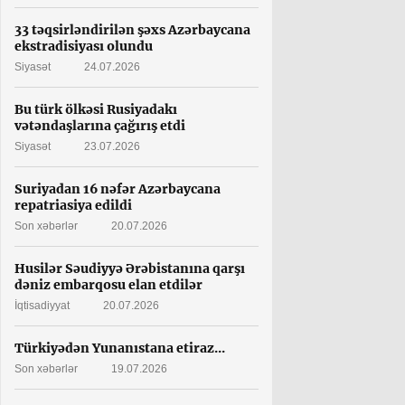
33 təqsirləndirilən şəxs Azərbaycana
ekstradisiyası olundu
Siyasət
24.07.2026
Bu türk ölkəsi Rusiyadakı
vətəndaşlarına çağırış etdi
Siyasət
23.07.2026
Suriyadan 16 nəfər Azərbaycana
repatriasiya edildi
Son xəbərlər
20.07.2026
Husilər Səudiyyə Ərəbistanına qarşı
dəniz embarqosu elan etdilər
İqtisadiyyat
20.07.2026
Türkiyədən Yunanıstana etiraz...
Son xəbərlər
19.07.2026