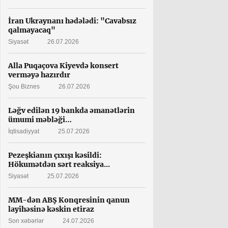
İran Ukraynanı hədələdi: "Cavabsız
qalmayacaq"
Siyasət
26.07.2026
Alla Puqaçova Kiyevdə konsert
verməyə hazırdır
Şou Biznes
26.07.2026
Ləğv edilən 19 bankda əmanətlərin
ümumi məbləği…
İqtisadiyyat
25.07.2026
Pezeşkianın çıxışı kəsildi:
Hökumətdən sərt reaksiya...
Siyasət
25.07.2026
MM-dən ABŞ Konqresinin qanun
layihəsinə kəskin etiraz
Son xəbərlər
24.07.2026