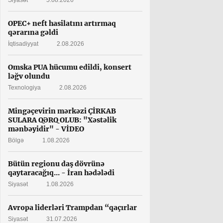
Siyasət
5.08.2026
OPEC+ neft hasilatını artırmaq
qərarına gəldi
İqtisadiyyat
2.08.2026
Omska PUA hücumu edildi, konsert
ləğv olundu
Texnologiya
2.08.2026
Mingəçevirin mərkəzi ÇİRKAB
SULARA QƏRQ OLUB: "Xəstəlik
mənbəyidir" - VİDEO
Bölgə
1.08.2026
Bütün regionu daş dövrünə
qaytaracağıq... - İran hədələdi
Siyasət
1.08.2026
Avropa liderləri Trampdan “qaçırlar
Siyasət
31.07.2026