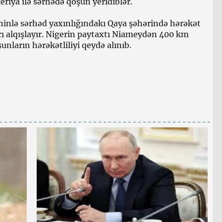
eriya ilə sərhədə qoşun yeridiblər.
ninlə sərhəd yaxınlığındakı Qaya şəhərində hərəkət
rı alqışlayır. Nigerin paytaxtı Niameydən 400 km
nların hərəkətliliyi qeydə alınıb.