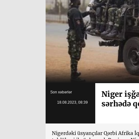
Niger işğ
Son xəbərlər
sərhədə q
18.08.2023, 08:39
Nigerdəki üsyançılar Qərbi Afrika İ