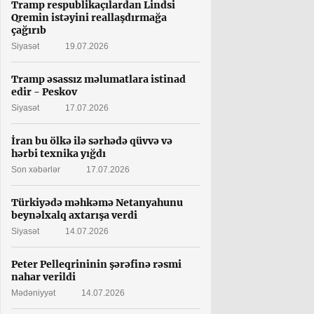
Tramp respublikaçılardan Lindsi
Qremin istəyini reallaşdırmağa
çağırıb
Siyasət
19.07.2026
Tramp əsassız məlumatlara istinad
edir - Peskov
Siyasət
17.07.2026
İran bu ölkə ilə sərhədə qüvvə və
hərbi texnika yığdı
Son xəbərlər
17.07.2026
Türkiyədə məhkəmə Netanyahunu
beynəlxalq axtarışa verdi
Siyasət
14.07.2026
Peter Pelleqrininin şərəfinə rəsmi
nahar verildi
Mədəniyyət
14.07.2026