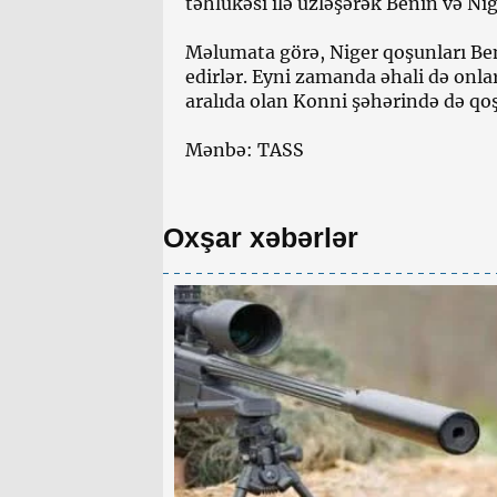
təhlükəsi ilə üzləşərək Benin və Nig
Məlumata görə, Niger qoşunları Be
edirlər. Eyni zamanda əhali də onla
aralıda olan Konni şəhərində də qoşu
Mənbə: TASS
Oxşar xəbərlər