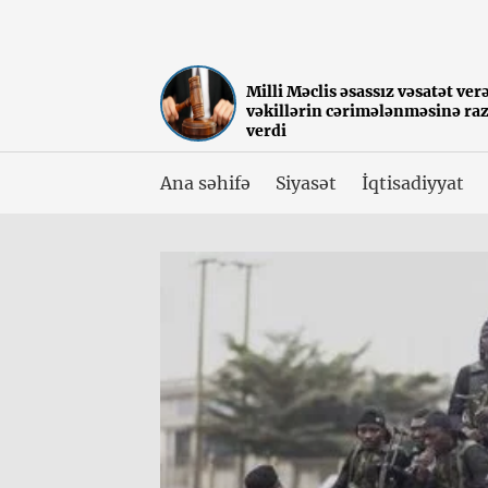
Milli Məclis əsassız vəsatət ver
vəkillərin cərimələnməsinə raz
verdi
Ana səhifə
Siyasət
İqtisadiyyat