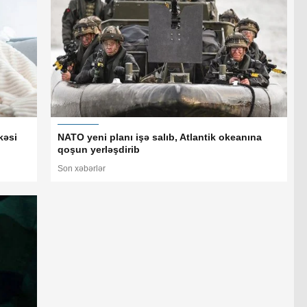
kəsi
NATO yeni planı işə salıb, Atlantik okeanına
qoşun yerləşdirib
Son xəbərlər