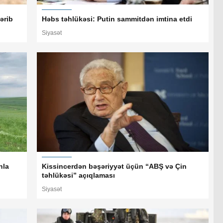
ərib
Həbs təhlükəsi: Putin sammitdən imtina etdi
Siyasət
nla
Kissincerdən bəşəriyyət üçün “ABŞ və Çin
təhlükəsi” açıqlaması
Siyasət