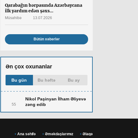
Qarabağın bərpasında Azərbaycana
ilk yardım edən şəxs...
Müsahibə
13.07.2026
Bütün xəbərlər
Ən çox oxunanlar
Bu gün
Bu həftə
Bu ay
Nikol Paşinyan İlham Əliyevə
zəng edib
55
Ana səhifə
Əməkdaşlarımız
Əlaqə