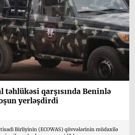
al təhlükəsi qarşısında Beninlə
oşun yerləşdirdi
qtisadi Birliyinin (ECOWAS) qüvvələrinin müdaxilə