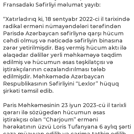
Fransadakı Səfirliyi məlumat yayıb:
“Xatırladırıq ki, 18 sentyabr 2022-ci il tarixində
radikal erməni nümayəndələri tərəfindən
Parisdə Azərbaycan səfirliynə qarşı hücum
cəhdi olmuş və nəticədə səfirliyin binasına
zərər yetirilmişdir. Baş vermiş hücum aktı ilə
əlaqədar dəlillər yerli məhkəməyə təqdim
edilmiş və hücumun əsas təşkilatçısı və
iştirakçılarının cəzalandırılması tələb
edilmişdir. Məhkəmədə Azərbaycan
Respublikasının Səfirliyini “Lexlor” hüquq
şirkəti təmsil edib.
Paris Məhkəməsinin 23 iyun 2023-cü il tarixli
qərarı ilə sözügedən hücumun əsas
iştirakçısı olan “Charjoum” erməni
hərəkatının üzvü Loris Tufanyana 6 aylıq şərti