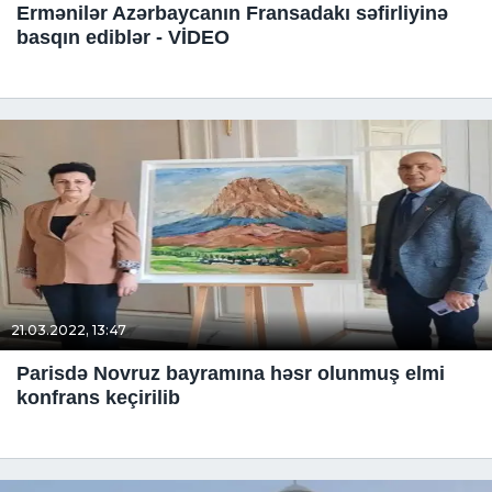
Ermənilər Azərbaycanın Fransadakı səfirliyinə
basqın ediblər - VİDEO
21.03.2022, 13:47
Parisdə Novruz bayramına həsr olunmuş elmi
konfrans keçirilib