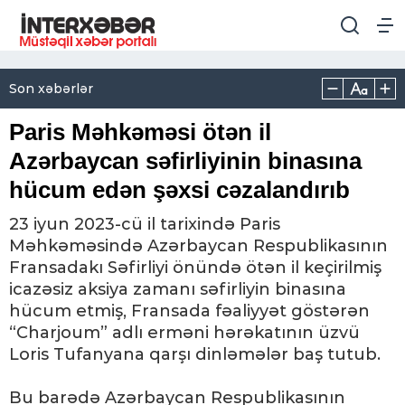
Son xəbərlər
Paris Məhkəməsi ötən il
Azərbaycan səfirliyinin binasına
hücum edən şəxsi cəzalandırıb
23 iyun 2023-cü il tarixində Paris
Məhkəməsində Azərbaycan Respublikasının
Fransadakı Səfirliyi önündə ötən il keçirilmiş
icazəsiz aksiya zamanı səfirliyin binasına
hücum etmiş, Fransada fəaliyyət göstərən
“Charjoum” adlı erməni hərəkatının üzvü
Loris Tufanyana qarşı dinləmələr baş tutub.
Bu barədə Azərbaycan Respublikasının