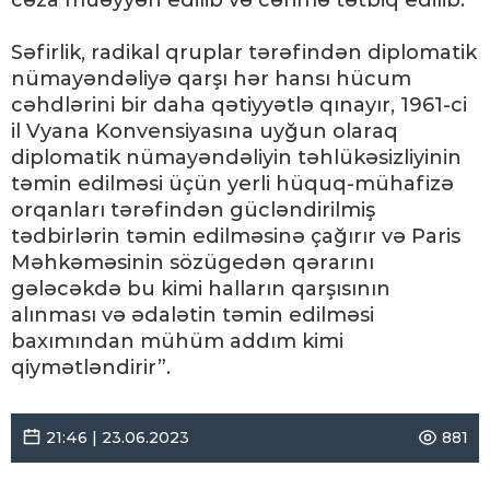
cəza müəyyən edilib və cərimə tətbiq edilib.
Səfirlik, radikal qruplar tərəfindən diplomatik
nümayəndəliyə qarşı hər hansı hücum
cəhdlərini bir daha qətiyyətlə qınayır, 1961-ci
il Vyana Konvensiyasına uyğun olaraq
diplomatik nümayəndəliyin təhlükəsizliyinin
təmin edilməsi üçün yerli hüquq-mühafizə
orqanları tərəfindən gücləndirilmiş
tədbirlərin təmin edilməsinə çağırır və Paris
Məhkəməsinin sözügedən qərarını
gələcəkdə bu kimi halların qarşısının
alınması və ədalətin təmin edilməsi
baxımından mühüm addım kimi
qiymətləndirir”.
21:46 | 23.06.2023
881