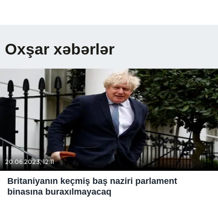
Oxşar xəbərlər
20.06.2023, 12:11
Britaniyanın keçmiş baş naziri parlament
binasına buraxılmayacaq