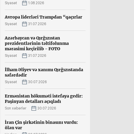
Siyasət
1.08.2026
Avropa liderləri Trampdan “qaçırlar
Siyasət
31.07.2026
Azərbaycan və Qırğızıstan
prezidentlərinin təltifolunma
mərasimi keçirilib - FOTO
Siyasət
31.07.2026
İlham Əliyev və xanımı Qırğızıstanda
səfərdədir
Siyasət
30.07.2026
Ermənistan hökuməti istefaya gedir:
Paşinyan detalları açıqladı
Son xəbərlər
30.07.2026
İran Çin şirkətinin binasını vurdu:
ölən var