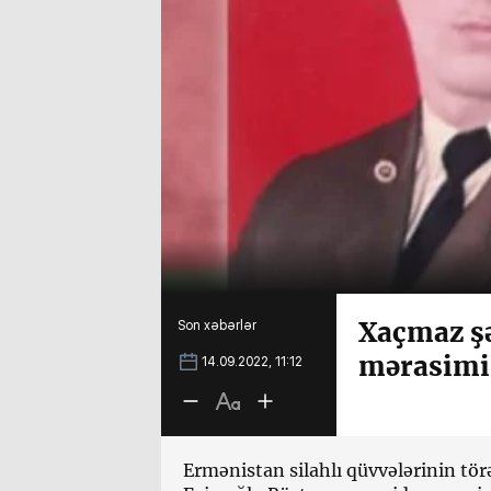
Xaçmaz şə
Son xəbərlər
mərasimi 
14.09.2022, 11:12
Ermənistan silahlı qüvvələrinin törə