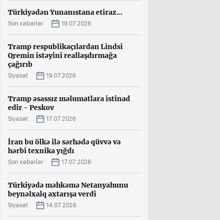
Türkiyədən Yunanıstana etiraz...
Son xəbərlər
19.07.2026
Tramp respublikaçılardan Lindsi
Qremin istəyini reallaşdırmağa
çağırıb
Siyasət
19.07.2026
Tramp əsassız məlumatlara istinad
edir - Peskov
Siyasət
17.07.2026
İran bu ölkə ilə sərhədə qüvvə və
hərbi texnika yığdı
Son xəbərlər
17.07.2026
Türkiyədə məhkəmə Netanyahunu
beynəlxalq axtarışa verdi
Siyasət
14.07.2026