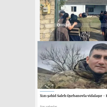
Xızı şəhid Saleh Qurbanovla vidalaşır -
Son xəbərlər