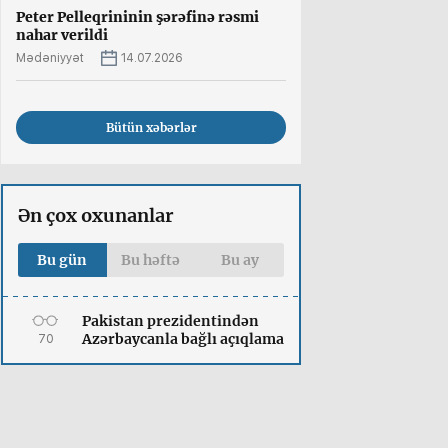
Peter Pelleqrininin şərəfinə rəsmi
nahar verildi
Mədəniyyət
14.07.2026
Bütün xəbərlər
Ən çox oxunanlar
Bu gün
Bu həftə
Bu ay
Pakistan prezidentindən
Azərbaycanla bağlı açıqlama
70