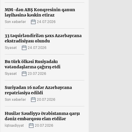
MM-dən ABŞ Konqresinin qanun
layihəsinə kəskin etiraz
Son xəbərlər
24.07.2026
33 təqsirləndirilən şəxs Azərbaycana
ekstradisiyası olundu
Siyasət
24.07.2026
Bu türk ölkəsi Rusiyadakı
vətəndaşlarına çağırış etdi
Siyasət
23.07.2026
Suriyadan 16 nəfər Azərbaycana
repatriasiya edildi
Son xəbərlər
20.07.2026
Husilər Səudiyyə Ərəbistanına qarşı
dəniz embarqosu elan etdilər
İqtisadiyyat
20.07.2026