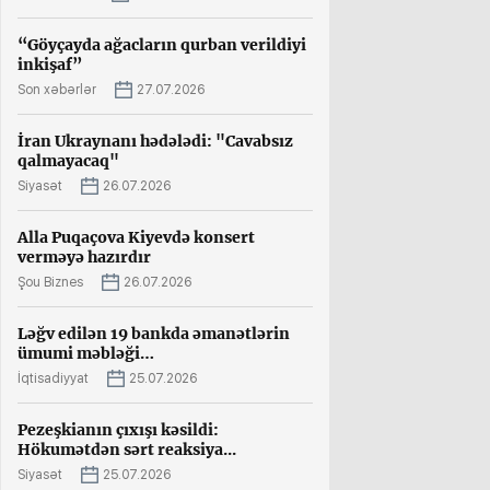
“Göyçayda ağacların qurban verildiyi
inkişaf”
Son xəbərlər
27.07.2026
İran Ukraynanı hədələdi: "Cavabsız
qalmayacaq"
Siyasət
26.07.2026
Alla Puqaçova Kiyevdə konsert
verməyə hazırdır
Şou Biznes
26.07.2026
Ləğv edilən 19 bankda əmanətlərin
ümumi məbləği…
İqtisadiyyat
25.07.2026
Pezeşkianın çıxışı kəsildi:
Hökumətdən sərt reaksiya...
Siyasət
25.07.2026