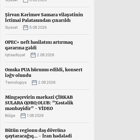
Siyasət
8.08.2026
Şirvan Kərimov Samara vilayətinin
İctimai Palatasından çıxarıldı
Siyasət
5.08.2026
OPEC+ neft hasilatını artırmaq
qərarına gəldi
İqtisadiyyat
2.08.2026
Omska PUA hücumu edildi, konsert
ləğv olundu
Texnologiya
2.08.2026
Mingəçevirin mərkəzi ÇİRKAB
SULARA QƏRQ OLUB: "Xəstəlik
mənbəyidir" - VİDEO
Bölgə
1.08.2026
Bütün regionu daş dövrünə
qaytaracağıq... - İran hədələdi