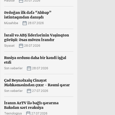
Hadisə
30.07.2026
Ərdoğan ilk dəfə “Ahbap”
istintaqından danışdı
Müsahibə
28.07.2026
İsrail və ABŞ liderlərinin Vaşinqton
görüşü: Əsas mövzu İrandır
Siyasət
28.07.2026
Rusiya ordusu daha bir kəndi işğal
etdi
Son xəbərlər
28.07.2026
Çad Beynəlxalq Cinayət
Məhkəməsindən çıxır - Rəsmi qərar
Son xəbərlər
27.07.2026
İranın AzTV ilə bağlı qərarına
Bakıdan sərt reaksiya
Texnologiya
27.07.2026