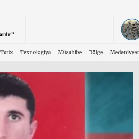
a
arılır”
Tarix
Texnologiya
Müsahibə
Bölgə
Mədəniyyə