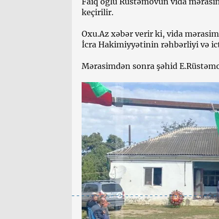
Faiq oğlu Rüstəmovun vida mərasi
keçirilir.
Oxu.Az xəbər verir ki, vida mərasim
İcra Hakimiyyətinin rəhbərliyi və ic
Mərasimdən sonra şəhid E.Rüstəmov 