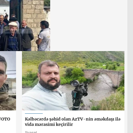
 FOTO
Kəlbəcərdə şəhid olan AzTV-nin əməkdaşı ilə
vida mərasimi keçirilir
Siyasət