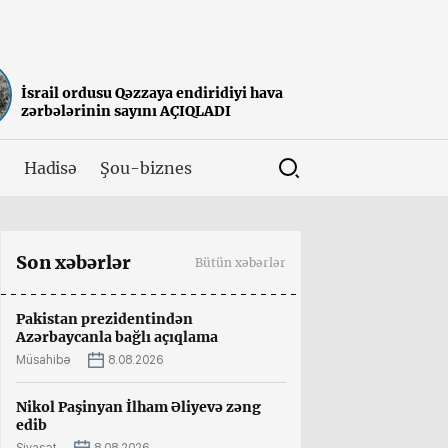
İsrail ordusu Qəzzaya endiridiyi hava
zərbələrinin sayını AÇIQLADI
t
Hadisə
Şou-biznes
Son xəbərlər
Bütün xəbərlər
Pakistan prezidentindən
Azərbaycanla bağlı açıqlama
Müsahibə
8.08.2026
Nikol Paşinyan İlham Əliyevə zəng
edib