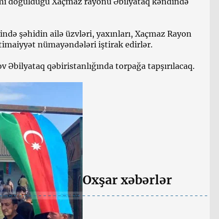
mi doğulduğu Xaçmaz rayonu Əbilyataq kəndində
ində şəhidin ailə üzvləri, yaxınları, Xaçmaz Rayon
timaiyyət nümayəndələri iştirak edirlər.
Əbilyataq qəbiristanlığında torpağa tapşırılacaq.
Oxşar xəbərlər