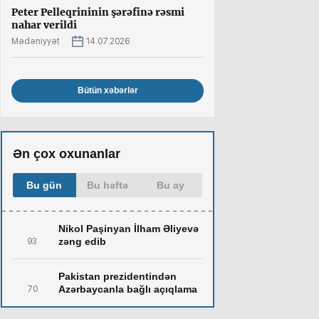
Peter Pelleqrininin şərəfinə rəsmi
nahar verildi
Mədəniyyət
14.07.2026
Bütün xəbərlər
Ən çox oxunanlar
Bu gün
Bu həftə
Bu ay
Nikol Paşinyan İlham Əliyevə
zəng edib
93
Pakistan prezidentindən
Azərbaycanla bağlı açıqlama
70