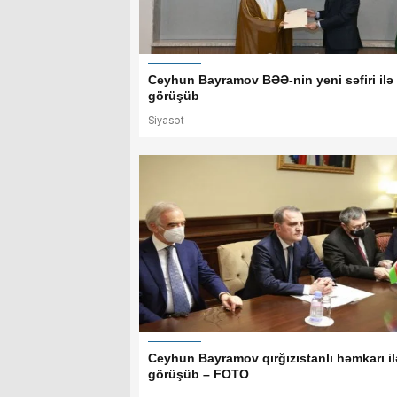
Ceyhun Bayramov BƏƏ-nin yeni səfiri ilə
görüşüb
Siyasət
Ceyhun Bayramov qırğızıstanlı həmkarı il
görüşüb – FOTO