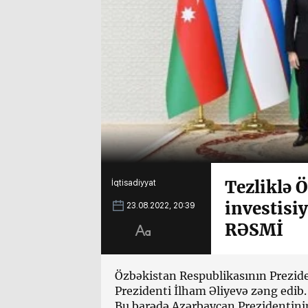
Tezliklə 
İqtisadiyyat
investisi
23.08.2022, 20:39
RƏSMİ
Özbəkistan Respublikasının Prezid
Prezidenti İlham Əliyevə zəng edib.
Bu barədə Azərbaycan Prezidentini