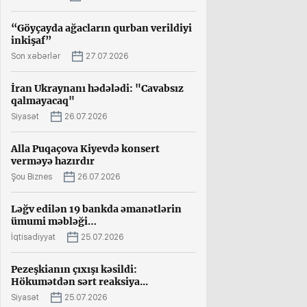
“Göyçayda ağacların qurban verildiyi
inkişaf”
Son xəbərlər
27.07.2026
İran Ukraynanı hədələdi: "Cavabsız
qalmayacaq"
Siyasət
26.07.2026
Alla Puqaçova Kiyevdə konsert
verməyə hazırdır
Şou Biznes
26.07.2026
Ləğv edilən 19 bankda əmanətlərin
ümumi məbləği…
İqtisadiyyat
25.07.2026
Pezeşkianın çıxışı kəsildi:
Hökumətdən sərt reaksiya...
Siyasət
25.07.2026