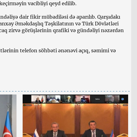
keçirməyin vacibliyi qeyd edilib.
dəliyə dair fikir mübadiləsi də aparılıb. Qarşıdakı
Şanxay Əməkdaşlıq Təşkilatının və Türk Dövlətləri
aq zirvə görüşlərinin qrafiki və gündəliyi nəzərdən
lərinin telefon söhbəti ənənəvi açıq, səmimi və