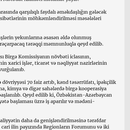
arasında qarşılıqlı faydalı əməkdaşlığın gələcək
nasibətlərinin möhkəmləndirilməsi məsələləri
örüşlərin yekunlarına əsasən əldə olunmuş
ərəçarpacaq tərəqqi məmnunluqla qeyd edilib.
 Birgə Komissiyanın növbəti iclasının,
 xarici işlər, ticarət və nəqliyyat nazirlərinin
vurğulanıb.
əə dövriyyəsi 70 faiz artıb, kənd təsərrüfatı, ipəkçilik
a, kimya və digər sahələrdə birgə kooperasiya
başlanılıb. Qeyd edilib ki, Özbəkistan-Azərbaycan
yətə başlaması üzrə iş aparılır və mədəni-
 fəaliyyətin daha da genişləndirilməsinə tərəfdar
n cari ilin payızında Regionların Forumunu və iki