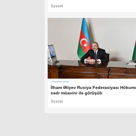
Siyasət
İlham Əliyev Rusiya Federasiyası Hökumə
sədr müavini ilə görüşüb
Siyasət