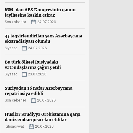
MM-dən ABŞ Konqresinin qanun
layihəsinə kəskin etiraz
Son xəbərlər
24.07.2026
33 təqsirləndirilən şəxs Azərbaycana
ekstradisiyası olundu
Siyasət
24.07.2026
Bu türk ölkəsi Rusiyadakı
vətəndaşlarına çağırış etdi
Siyasət
23.07.2026
Suriyadan 16 nəfər Azərbaycana
repatriasiya edildi
Son xəbərlər
20.07.2026
Husilər Səudiyyə Ərəbistanına qarşı
dəniz embarqosu elan etdilər
İqtisadiyyat
20.07.2026