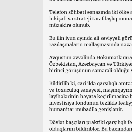
Telefon söhbəti əsnasında iki ölkə 
inkişafı və strateji tərəfdaşlıq mü
müzakirə olunub.
Bu ilin iyun ayında ali səviyyəli g
razılaşmaların reallaşmasında nəz
Avqustun əvvəlində Hökumətlərarası
Özbəkistan, Azərbaycan və Türkiyənin
birinci görüşünün səmərəli olduğu 
Bildirilib ki, cari ildə qarşılıqlı əmt
və toxuculuq sənayesi, maşınqayırm
layihələrinin həyata keçirilməsinə 
investisiya fondunun tezliklə fəaliy
humanitar mübadilə genişlənir.
Dövlət başçıları praktiki qarşılıqlı
olduqlarını bildiriblər. Bu baxımda