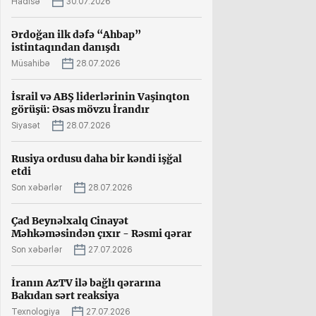
Hadisə
30.07.2026
Ərdoğan ilk dəfə “Ahbap”
istintaqından danışdı
Müsahibə
28.07.2026
İsrail və ABŞ liderlərinin Vaşinqton
görüşü: Əsas mövzu İrandır
Siyasət
28.07.2026
Rusiya ordusu daha bir kəndi işğal
etdi
Son xəbərlər
28.07.2026
Çad Beynəlxalq Cinayət
Məhkəməsindən çıxır - Rəsmi qərar
Son xəbərlər
27.07.2026
İranın AzTV ilə bağlı qərarına
Bakıdan sərt reaksiya
Texnologiya
27.07.2026