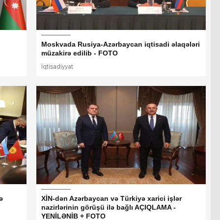
Moskvada Rusiya-Azərbaycan iqtisadi əlaqələri
müzakirə edilib - FOTO
İqtisadiyyat
ə
XİN-dən Azərbaycan və Türkiyə xarici işlər
nazirlərinin görüşü ilə bağlı AÇIQLAMA -
YENİLƏNİB + FOTO