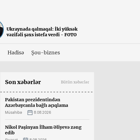
Ukraynada qalmaqal: İki yüksək
vəzifəli şəxs istefa verdi - FOTO
t
Hadisə
Şou-biznes
Son xəbərlər
Bütün xəbərlər
Pakistan prezidentindən
Azərbaycanla bağlı açıqlama
Müsahibə
8.08.2026
Nikol Paşinyan İlham Əliyevə zəng
edib