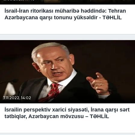
İsrail-İran ritorikası müharibə həddində: Tehran
Azərbaycana qarşı tonunu yüksəldir - TƏHLİL
7.11.2022, 14:02
İsrailin perspektiv xarici siyasəti, İrana qarşı sərt
tətbiqlər, Azərbaycan mövzusu – TƏHLİL