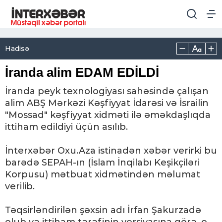
Hadisə
İranda alim EDAM EDİLDİ
İranda peyk texnologiyası sahəsində çalışan
alim ABŞ Mərkəzi Kəşfiyyat İdarəsi və İsrailin
"Mossad" kəşfiyyat xidməti ilə əməkdaşlıqda
ittiham edildiyi üçün asılıb.
İnterxəbər Oxu.Aza istinadən xəbər verirki bu
barədə SEPAH-ın (İslam İnqilabı Keşikçiləri
Korpusu) mətbuat xidmətindən məlumat
verilib.
Təqsirləndirilən şəxsin adı İrfan Şakurzadə