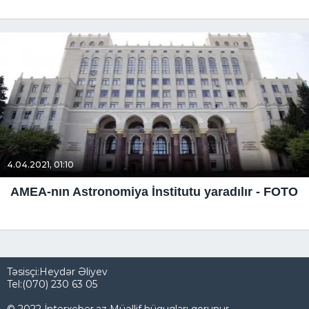
4.04.2021, 01:10
AMEA-nın Astronomiya İnstitutu yaradılır - FOTO
Təsisçi:Heydər Əliyev
Tel:(070) 230 63 05