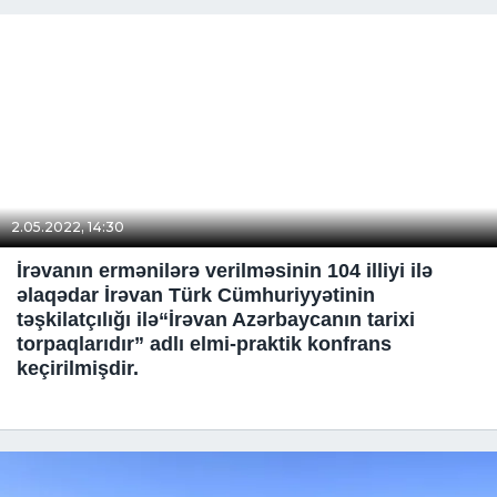
2.05.2022, 14:30
İrəvanın ermənilərə verilməsinin 104 illiyi ilə
əlaqədar İrəvan Türk Cümhuriyyətinin
təşkilatçılığı ilə“İrəvan Azərbaycanın tarixi
torpaqlarıdır” adlı elmi-praktik konfrans
keçirilmişdir.