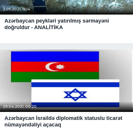
2.05.2021, 16:14
Azərbaycan peykləri yatırılmış sərmayəni
doğruldur - ANALİTİKA
29.04.2021, 00:20
Azərbaycan İsraildə diplomatik statuslu ticarət
nümayəndəliyi açacaq