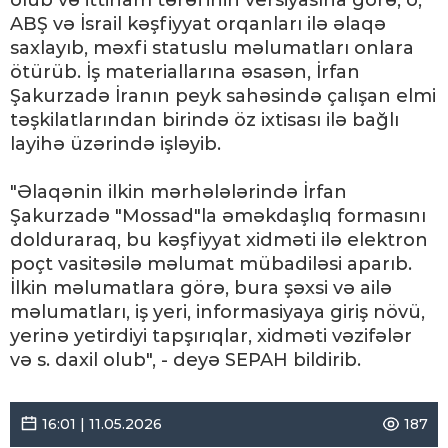
olub və ittiham tərəfinin versiyasına görə, o,
ABŞ və İsrail kəşfiyyat orqanları ilə əlaqə
saxlayıb, məxfi statuslu məlumatları onlara
ötürüb. İş materiallarına əsasən, İrfan
Şakurzadə İranın peyk sahəsində çalışan elmi
təşkilatlarından birində öz ixtisası ilə bağlı
layihə üzərində işləyib.
"Əlaqənin ilkin mərhələlərində İrfan
Şakurzadə "Mossad"la əməkdaşlıq formasını
dolduraraq, bu kəşfiyyat xidməti ilə elektron
poçt vasitəsilə məlumat mübadiləsi aparıb.
İlkin məlumatlara görə, bura şəxsi və ailə
məlumatları, iş yeri, informasiyaya giriş növü,
yerinə yetirdiyi tapşırıqlar, xidməti vəzifələr
və s. daxil olub", - deyə SEPAH bildirib.
16:01 | 11.05.2026
187