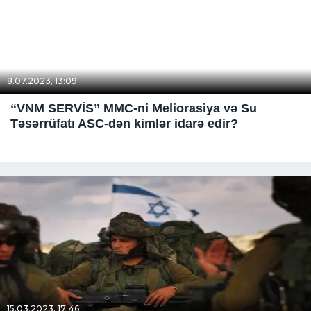
8.07.2023, 13:09
“VNM SERVİS” MMC-ni Meliorasiya və Su
Təsərrüfatı ASC-dən kimlər idarə edir?
15.03.2023, 17:46