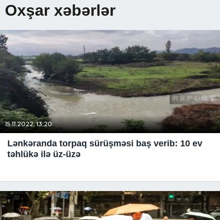
Oxşar xəbərlər
15.11.2022, 13:20
Lənkəranda torpaq sürüşməsi baş verib: 10 ev
təhlükə ilə üz-üzə