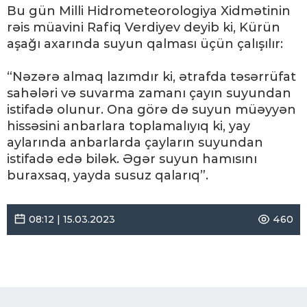
Bu gün Milli Hidrometeorologiya Xidmətinin
rəis müavini Rafiq Verdiyev deyib ki, Kürün
aşağı axarında suyun qalması üçün çalışılır:
“Nəzərə almaq lazımdır ki, ətrafda təsərrüfat
sahələri və suvarma zamanı çayın suyundan
istifadə olunur. Ona görə də suyun müəyyən
hissəsini anbarlara toplamalıyıq ki, yay
aylarında anbarlarda çayların suyundan
istifadə edə bilək. Əgər suyun hamısını
buraxsaq, yayda susuz qalarıq”.
08:12 | 15.03.2023
460