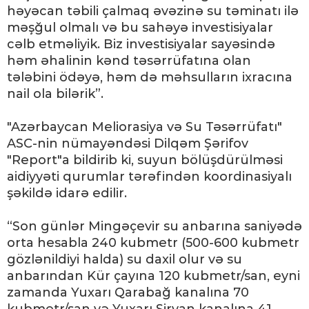
həyəcan təbili çalmaq əvəzinə su təminatı ilə
məşğul olmalı və bu sahəyə investisiyalar
cəlb etməliyik. Biz investisiyalar sayəsində
həm əhalinin kənd təsərrüfatına olan
tələbini ödəyə, həm də məhsulların ixracına
nail ola bilərik”.
"Azərbaycan Meliorasiya və Su Təsərrüfatı"
ASC-nin nümayəndəsi Dilqəm Şərifov
"Report"a bildirib ki, suyun bölüşdürülməsi
aidiyyəti qurumlar tərəfindən koordinasiyalı
şəkildə idarə edilir.
“Son günlər Mingəçevir su anbarına saniyədə
orta hesabla 240 kubmetr (500-600 kubmetr
gözlənildiyi halda) su daxil olur və su
anbarından Kür çayına 120 kubmetr/san, eyni
zamanda Yuxarı Qarabağ kanalına 70