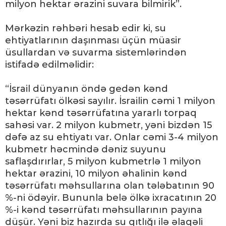
milyon hektar ərazini suvara bilmirik”.
Mərkəzin rəhbəri hesab edir ki, su
ehtiyatlarının daşınması üçün müasir
üsullardan və suvarma sistemlərindən
istifadə edilməlidir:
“İsrail dünyanın öndə gedən kənd
təsərrüfatı ölkəsi sayılır. İsrailin cəmi 1 milyon
hektar kənd təsərrüfatına yararlı torpaq
sahəsi var. 2 milyon kubmetr, yəni bizdən 15
dəfə az su ehtiyatı var. Onlar cəmi 3-4 milyon
kubmetr həcmində dəniz suyunu
saflaşdırırlar, 5 milyon kubmetrlə 1 milyon
hektar ərazini, 10 milyon əhalinin kənd
təsərrüfatı məhsullarına olan tələbatının 90
%-ni ödəyir. Bununla belə ölkə ixracatının 20
%-i kənd təsərrüfatı məhsullarının payına
düşür. Yəni biz hazırda su qıtlığı ilə əlaqəli