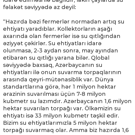
idarə edilməsi ilə bağlıdır, lakin çaylarda su
fəlakət səviyyədə az deyil:
“Hazırda bəzi fermerlər normadan artıq su
ehtiyatı yaradıblar. Kollektorların aşağı
axarında olan fermerlər isə su qıtlığından
əziyyət çəkirlər. Su ehtiyatları idarə
olunmasa, 2-3 aydan sonra, may ayından
etibarən su qıtlığı yarana bilər. Qlobal
səviyyədə baxsaq, Azərbaycanın su
ehtiyatları ilə onun suvarma torpaqlarının
arasında qeyri-mütənasiblik var. Dünya
standartlarına görə, hər 1 milyon hektar
ərazinin suvarılması üçün 7-8 milyon
kubmetr su lazımdır. Azərbaycanın 1,6 milyon
hektar suvarılan torpağı var. Ölkəmizin su
ehtiyatı isə 33 milyon kubmetr təşkil edir.
Bizim su ehtiyatlarımızla 5 milyon hektar
torpağı suvarmaq olar. Amma biz hazırda 1,6