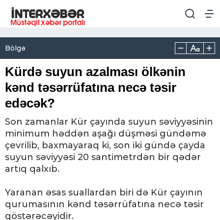
Bölgə
Kürdə suyun azalması ölkənin
kənd təsərrüfatına necə təsir
edəcək?
Son zamanlar Kür çayında suyun səviyyəsinin
minimum həddən aşağı düşməsi gündəmə
çevrilib, baxmayaraq ki, son iki gündə çayda
suyun səviyyəsi 20 santimetrdən bir qədər
artıq qalxıb.
Yaranan əsas suallardan biri də Kür çayının
qurumasının kənd təsərrüfatına necə təsir
göstərəcəyidir.