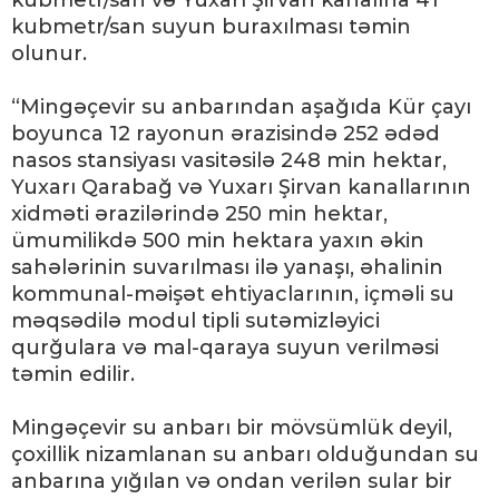
kubmetr/san və Yuxarı Şirvan kanalına 41
kubmetr/san suyun buraxılması təmin
olunur.
“Mingəçevir su anbarından aşağıda Kür çayı
boyunca 12 rayonun ərazisində 252 ədəd
nasos stansiyası vasitəsilə 248 min hektar,
Yuxarı Qarabağ və Yuxarı Şirvan kanallarının
xidməti ərazilərində 250 min hektar,
ümumilikdə 500 min hektara yaxın əkin
sahələrinin suvarılması ilə yanaşı, əhalinin
kommunal-məişət ehtiyaclarının, içməli su
məqsədilə modul tipli sutəmizləyici
qurğulara və mal-qaraya suyun verilməsi
təmin edilir.
Mingəçevir su anbarı bir mövsümlük deyil,
çoxillik nizamlanan su anbarı olduğundan su
anbarına yığılan və ondan verilən sular bir