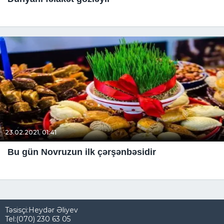
23.02.2021, 01:41
Bu gün Novruzun ilk çərşənbəsidir
Təsisçi:Heydər Əliyev
Tel:(070) 230 63 05