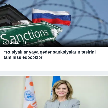
2.04.2022, 11:43
“Rusiyalılar yaya qədər sanksiyaların təsirini
tam hiss edəcəklər”