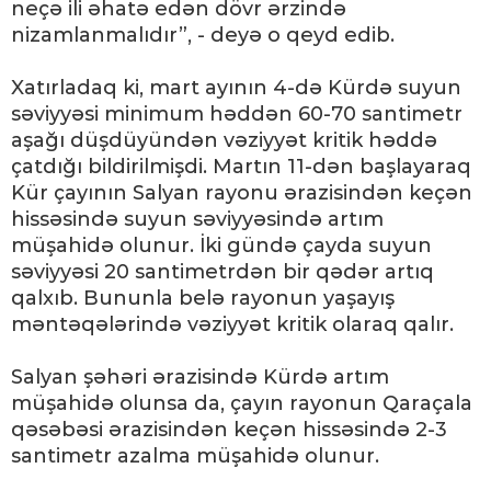
neçə ili əhatə edən dövr ərzində
nizamlanmalıdır”, - deyə o qeyd edib.
Xatırladaq ki, mart ayının 4-də Kürdə suyun
səviyyəsi minimum həddən 60-70 santimetr
aşağı düşdüyündən vəziyyət kritik həddə
çatdığı bildirilmişdi. Martın 11-dən başlayaraq
Kür çayının Salyan rayonu ərazisindən keçən
hissəsində suyun səviyyəsində artım
müşahidə olunur. İki gündə çayda suyun
səviyyəsi 20 santimetrdən bir qədər artıq
qalxıb. Bununla belə rayonun yaşayış
məntəqələrində vəziyyət kritik olaraq qalır.
Salyan şəhəri ərazisində Kürdə artım
müşahidə olunsa da, çayın rayonun Qaraçala
qəsəbəsi ərazisindən keçən hissəsində 2-3
santimetr azalma müşahidə olunur.