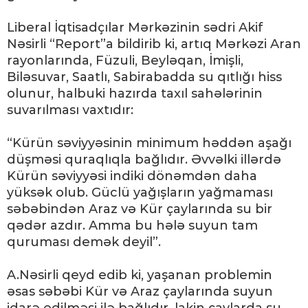
Liberal İqtisadçılar Mərkəzinin sədri Akif
Nəsirli “Report”a bildirib ki, artıq Mərkəzi Aran
rayonlarında, Füzuli, Beyləqan, İmişli,
Biləsuvar, Saatlı, Sabirabadda su qıtlığı hiss
olunur, halbuki hazırda taxıl sahələrinin
suvarılması vaxtıdır:
“Kürün səviyyəsinin minimum həddən aşağı
düşməsi quraqlıqla bağlıdır. Əvvəlki illərdə
Kürün səviyyəsi indiki dönəmdən daha
yüksək olub. Güclü yağışların yağmaması
səbəbindən Araz və Kür çaylarında su bir
qədər azdır. Amma bu hələ suyun tam
quruması demək deyil”.
A.Nəsirli qeyd edib ki, yaşanan problemin
əsas səbəbi Kür və Araz çaylarında suyun