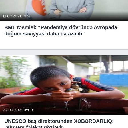
12.07.2021, 10:51
BMT rəsmisi: "Pandemiya dövründə Avropada
doğum səviyyəsi daha da azalıb"
22.03.2021, 16:09
UNESCO baş direktorundan XƏBƏRDARLIQ:
Dünyanı fəlakət gözləyir