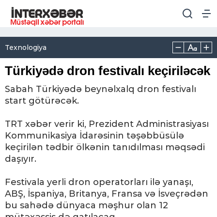
Texnologiya
Türkiyədə dron festivalı keçiriləcək
Sabah Türkiyədə beynəlxalq dron festivalı
start götürəcək.
TRT xəbər verir ki, Prezident Administrasiyası
Kommunikasiya İdarəsinin təşəbbüsülə
keçirilən tədbir ölkənin tanıdılması məqsədi
daşıyır.
Festivala yerli dron operatorları ilə yanaşı,
ABŞ, İspaniya, Britanya, Fransa və İsveçrədən
bu sahədə dünyaca məşhur olan 12