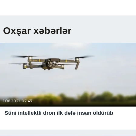
Oxşar xəbərlər
1.06.2021, 07:47
Süni intellektli dron ilk dəfə insan öldürüb