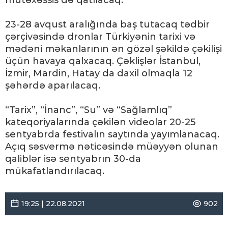
mütəxəssis də qatılacaq.
23-28 avqust aralığında baş tutacaq tədbir
çərçivəsində dronlar Türkiyənin tarixi və
mədəni məkanlarının ən gözəl şəkildə çəkilişi
üçün havaya qalxacaq. Çəklişlər İstanbul,
İzmir, Mardin, Hatay da daxil olmaqla 12
şəhərdə aparılacaq.
“Tarix”, “İnanc”, “Su” və “Sağlamlıq”
kateqoriyalarında çəkilən videolar 20-25
sentyabrda festivalın saytında yayımlanacaq.
Açıq səsvermə nəticəsində müəyyən olunan
qaliblər isə sentyabrın 30-da
mükafatlandırılacaq.
19:25 | 22.08.2021
902