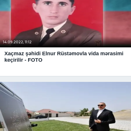
14.09.2022, 11:12
Xaçmaz şəhidi Elnur Rüstəmovla vida mərasimi
keçirilir - FOTO