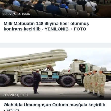
20.07.2023, 14:00
Milli Mətbuatın 148 illiyinə həsr olunmuş
konfrans keçirilib - YENİLƏNİB + FOTO
9.05.2023, 18:00
Əlahiddə Ümumqoşun Orduda məşğələ keçirilib
- FOTO