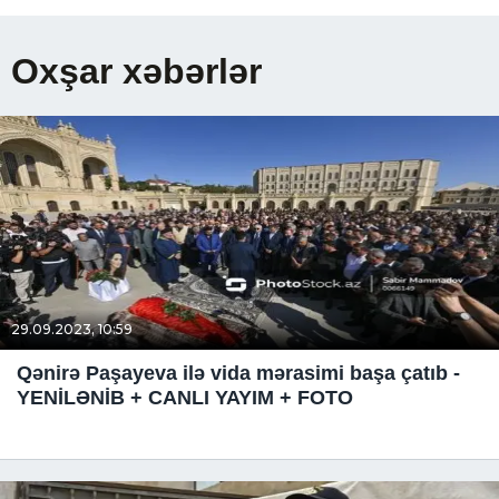
Oxşar xəbərlər
29.09.2023, 10:59
Qənirə Paşayeva ilə vida mərasimi başa çatıb -
YENİLƏNİB + CANLI YAYIM + FOTO