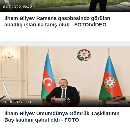
6.07.2022, 18:42
İlham Əliyev Ramana qəsəbəsində görülən
abadlıq işləri ilə tanış olub - FOTO/VİDEO
28.01.2022, 11:18
İlham Əliyev Ümumdünya Gömrük Təşkilatının
Baş katibini qəbul etdi - FOTO