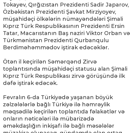
Tokayev, Qırğızıstan Prezidenti Sadir Japarov,
Özbəkistan Prezidenti Şavkat Mirziyoyev,
müşahidəçi ölkələrin nümayəndələri Şimali
Kıprız Türk Respublikasının Prezidenti Ersin
Tatar, Macarıstanın Baş naziri Viktor Orban və
Türkmənistan Prezidenti Qurbanqulu
Berdiməhəmmədov iştirak edəcəklər.
Ötən il keçirilən Səmərqənd Zirvə
toplantısında müşahidəçi statusu alan Şimali
Kıprız Türk Respublikası zirvə görüşündə ilk
dəfə iştirak edəcək.
Fevralın 6-da Türkiyədə yaşanan böyük
zəlzələlərlə bağlı Türkiyə ilə həmrəylik
məqsədilə keçirilən toplantıda fəlakətlər və
onların nəticələri ilə mübarizədə
əməkdaşlığın inkişafı ilə bağlı məsələlər