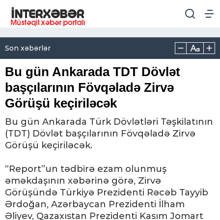
Son xəbərlər
Bu gün Ankarada TDT Dövlət
başçılarının Fövqəladə Zirvə
Görüşü keçiriləcək
Bu gün Ankarada Türk Dövlətləri Təşkilatının
(TDT) Dövlət başçılarının Fövqəladə Zirvə
Görüşü keçiriləcək.
“Report”un tədbirə ezam olunmuş
əməkdaşının xəbərinə görə, Zirvə
Görüşündə Türkiyə Prezidenti Rəcəb Tayyib
Ərdoğan, Azərbaycan Prezidenti İlham
Əliyev, Qazaxıstan Prezidenti Kasım Jomart