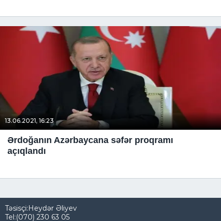
13.06.2021, 16:23
Ərdoğanın Azərbaycana səfər proqramı
açıqlandı
Təsisçi:Heydər Əliyev
Tel:(070) 230 63 05