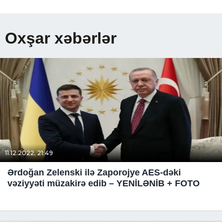
Oxşar xəbərlər
11.12.2022, 21:49
Ərdoğan Zelenski ilə Zaporojye AES-dəki
vəziyyəti müzakirə edib – YENİLƏNİB + FOTO