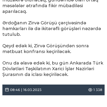
müzakirə olunacaq, gündəmdə olan ortaq
məsələlər ətrafında fikir mübadiləsi
aparılacaq.
Ərdoğanın Zirvə Görüşü çərçivəsində
həmkarları ilə də ikitərəfli görüşləri nəzərdə
tutulub.
Qeyd edək ki, Zirvə Görüşündən sonra
mətbuat konfransı keçiriləcək.
Onu da əlavə edək ki, bu gün Ankarada Türk
Dövlətləri Təşkilatının Xarici İşlər Nazirləri
Şurasının da iclası keçiriləcək.
08:46 | 16.03.2023
1 338