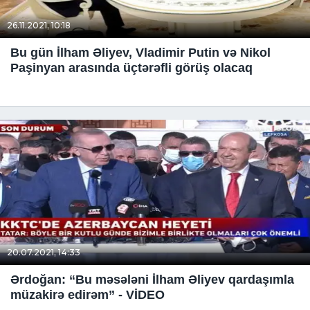
26.11.2021, 10:18
Bu gün İlham Əliyev, Vladimir Putin və Nikol
Paşinyan arasında üçtərəfli görüş olacaq
20.07.2021, 14:33
Ərdoğan: “Bu məsələni İlham Əliyev qardaşımla
müzakirə edirəm” - VİDEO