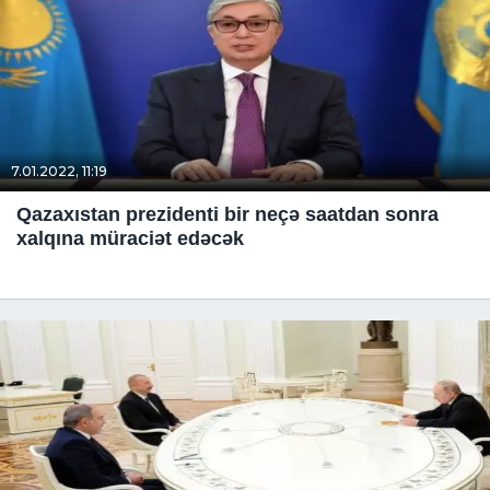
7.01.2022, 11:19
Qazaxıstan prezidenti bir neçə saatdan sonra
xalqına müraciət edəcək