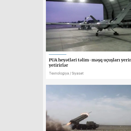
PUA heyətləri təlim-məşq uçuşları yeri
yetirirlər
Texnologiya / Siyasət