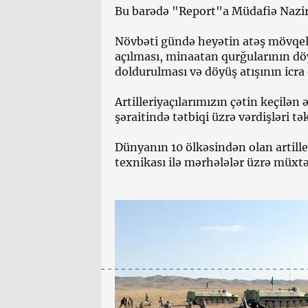
Bu barədə "Report"a Müdafiə Nazir
Növbəti gündə heyətin atəş mövqe
açılması, minaatan qurğularının döy
doldurulması və döyüş atışının icra
Artilleriyaçılarımızın çətin keçilən
şəraitində tətbiqi üzrə vərdişləri tək
Dünyanın 10 ölkəsindən olan artille
texnikası ilə mərhələlər üzrə müxtəli