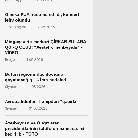
İqtisadiyyat
2.08.2026
Omska PUA hücumu edildi, konsert
ləğv olundu
Texnologiya
2.08.2026
Mingəçevirin mərkəzi ÇİRKAB SULARA
QƏRQ OLUB: "Xəstəlik mənbəyidir" -
VİDEO
Bölgə
1.08.2026
Bütün regionu daş dövrünə
qaytaracağıq... - İran hədələdi
Siyasət
1.08.2026
Avropa liderləri Trampdan “qaçırlar
Siyasət
31.07.2026
Azərbaycan və Qırğızıstan
prezidentlərinin təltifolunma mərasimi
keçirilib - FOTO