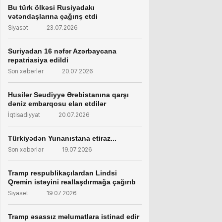
Bu türk ölkəsi Rusiyadakı
vətəndaşlarına çağırış etdi
Siyasət
23.07.2026
Suriyadan 16 nəfər Azərbaycana
repatriasiya edildi
Son xəbərlər
20.07.2026
Husilər Səudiyyə Ərəbistanına qarşı
dəniz embarqosu elan etdilər
İqtisadiyyat
20.07.2026
Türkiyədən Yunanıstana etiraz...
Son xəbərlər
19.07.2026
Tramp respublikaçılardan Lindsi
Qremin istəyini reallaşdırmağa çağırıb
Siyasət
19.07.2026
Tramp əsassız məlumatlara istinad edir