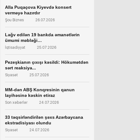
Alla Puqaçova Kiyevdə konsert
verməyə hazırdır
Şou Biznes
26.07.2026
Ləğv edilən 19 bankda əmanətlərin
ümumi məbləği…
İqtisadiyyat
25.07.2026
Pezeşkianın çıxışı kəsildi: Hökumətdən
sərt reaksiya...
Siyasət
25.07.2026
MM-dən ABŞ Konqresinin qanun
layihəsinə kəskin etiraz
Son xəbərlər
24.07.2026
33 təqsirləndirilən şəxs Azərbaycana
ekstradisiyası olundu
Siyasət
24.07.2026