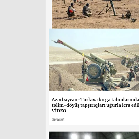
Azərbaycan-Türkiyə birgə təlimlərind
təlim-döyüş tapşırıqları uğurla icra edi
VİDEO
Siyasət