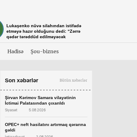
Lukaşenko nüvə silahından istifadə
etməyə hazır olduğunu dedi: “Zərrə
qədər tərəddüd edilməyəcək
t
Hadisə
Şou-biznes
Son xəbərlər
Bütün xəbərlər
Şirvan Kərimov Samara vilayətinin
İctimai Palatasından çıxarıldı
Siyasət
5.08.2026
OPEC+ neft hasilatını artırmaq qərarına
gəldi