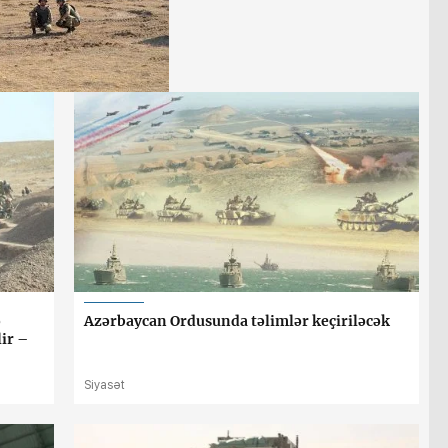
ə
Azərbaycan Ordusunda təlimlər keçiriləcək
lir –
Siyasət