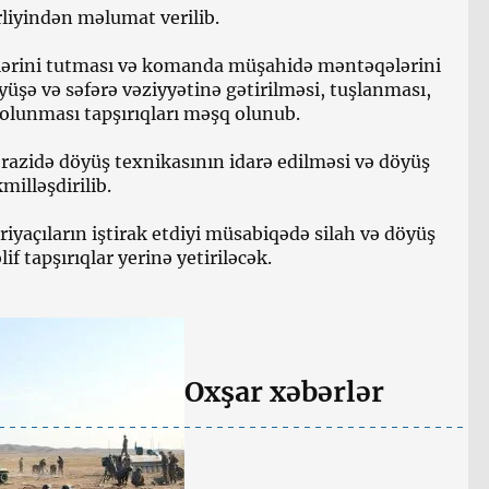
liyindən məlumat verilib.
lərini tutması və komanda müşahidə məntəqələrini
üşə və səfərə vəziyyətinə gətirilməsi, tuşlanması,
 olunması tapşırıqları məşq olunub.
 ərazidə döyüş texnikasının idarə edilməsi və döyüş
milləşdirilib.
riyaçıların iştirak etdiyi müsabiqədə silah və döyüş
f tapşırıqlar yerinə yetiriləcək.
Oxşar xəbərlər