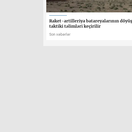
Raket-artilleriya batareyalarının döyüş 
taktiki təlimləri keçirilir
Son xəbərlər