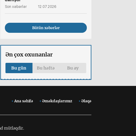
Son xəbərlər
12.07.2026
Bütün xəbərlər
Ən çox oxunanlar
Bu gün
Bu həftə
Bu ay
Ana səhifə
Əməkdaşlarımız
Əlaqə
ad mütləqdir.