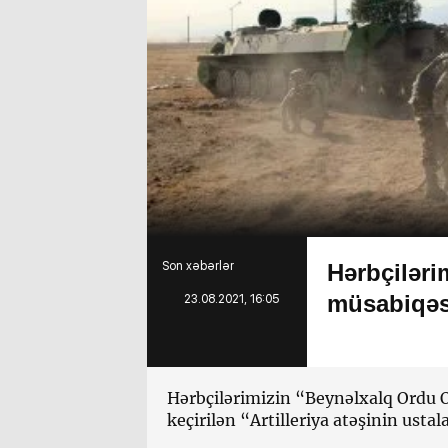
Son xəbərlər
Hərbçilərim
müsabiqəsi
23.08.2021, 16:05
Hərbçilərimizin “Beynəlxalq Ordu O
keçirilən “Artilleriya atəşinin usta