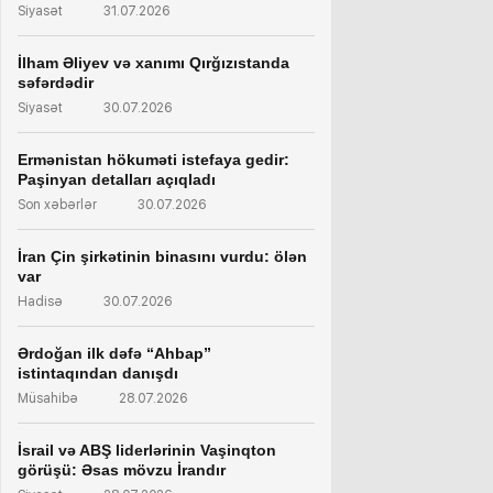
Siyasət
31.07.2026
İlham Əliyev və xanımı Qırğızıstanda
səfərdədir
Siyasət
30.07.2026
Ermənistan hökuməti istefaya gedir:
Paşinyan detalları açıqladı
Son xəbərlər
30.07.2026
İran Çin şirkətinin binasını vurdu: ölən
var
Hadisə
30.07.2026
Ərdoğan ilk dəfə “Ahbap”
istintaqından danışdı
Müsahibə
28.07.2026
İsrail və ABŞ liderlərinin Vaşinqton
görüşü: Əsas mövzu İrandır