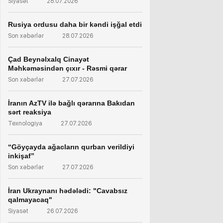
Siyasət
28.07.2026
Rusiya ordusu daha bir kəndi işğal etdi
Son xəbərlər
28.07.2026
Çad Beynəlxalq Cinayət
Məhkəməsindən çıxır - Rəsmi qərar
Son xəbərlər
27.07.2026
İranın AzTV ilə bağlı qərarına Bakıdan
sərt reaksiya
Texnologiya
27.07.2026
“Göyçayda ağacların qurban verildiyi
inkişaf”
Son xəbərlər
27.07.2026
İran Ukraynanı hədələdi: "Cavabsız
qalmayacaq"
Siyasət
26.07.2026