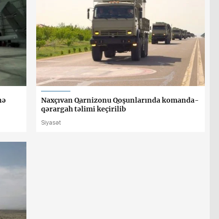
nə
Naxçıvan Qarnizonu Qoşunlarında komanda-
qərargah təlimi keçirilib
Siyasət