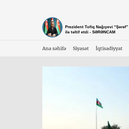
Prezident Tofiq Nağıyevi “Şərəf”
ilə təltif etdi - SƏRƏNCAM
Ana səhifə
Siyasət
İqtisadiyyat