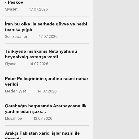
- Peskov
Siyasət
17.07.2026
İran bu ölkə ilə sərhədə qüvvə və hərbi
texnika yığdı
Son xəbərlər
17.07.2026
Türkiyədə məhkəmə Netanyahunu
beynəlxalq axtarışa verdi
Siyasət
14.07.2026
Peter Pelleqrininin şərəfinə rəsmi nahar
verildi
Mədəniyyət
14.07.2026
Qarabağın bərpasında Azərbaycana ilk
yardım edən şəxs...
Müsahibə
13.07.2026
Arakçı Pakistan xarici işlər naziri ilə
danışdı