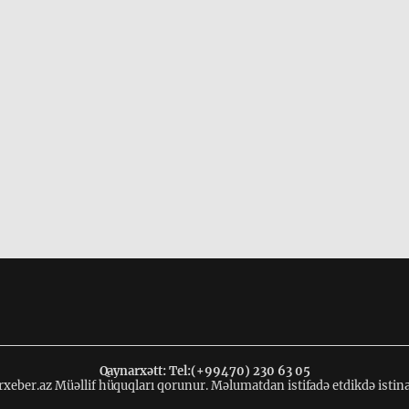
Qaynarxətt: Tel:(+99470) 230 63 05
xeber.az Müəllif hüquqları qorunur. Məlumatdan istifadə etdikdə istin