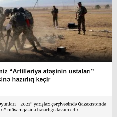
iz “Artilleriya atəşinin ustaları”
nə hazırlıq keçir
yunları - 2021” yarışları çərçivəsində Qazaxıstanda
ları” müsabiqəsinə hazırlığı davam edir.