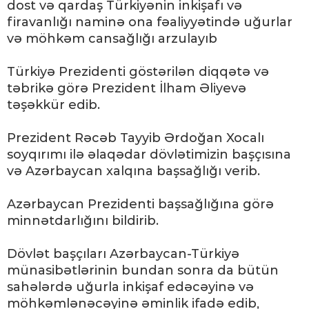
dost və qardaş Türkiyənin inkişafı və
firavanlığı naminə ona fəaliyyətində uğurlar
və möhkəm cansağlığı arzulayıb
Türkiyə Prezidenti göstərilən diqqətə və
təbrikə görə Prezident İlham Əliyevə
təşəkkür edib.
Prezident Rəcəb Tayyib Ərdoğan Xocalı
soyqırımı ilə əlaqədar dövlətimizin başçısına
və Azərbaycan xalqına başsağlığı verib.
Azərbaycan Prezidenti başsağlığına görə
minnətdarlığını bildirib.
Dövlət başçıları Azərbaycan-Türkiyə
münasibətlərinin bundan sonra da bütün
sahələrdə uğurla inkişaf edəcəyinə və
möhkəmlənəcəyinə əminlik ifadə edib,