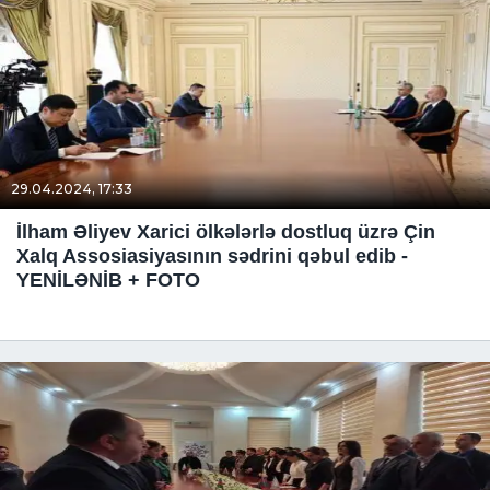
29.04.2024, 17:33
İlham Əliyev Xarici ölkələrlə dostluq üzrə Çin
Xalq Assosiasiyasının sədrini qəbul edib -
YENİLƏNİB + FOTO