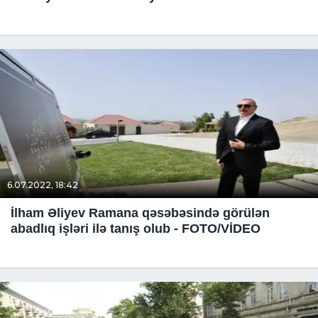
6.07.2022, 18:42
İlham Əliyev Ramana qəsəbəsində görülən
abadlıq işləri ilə tanış olub - FOTO/VİDEO