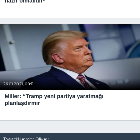
hazır olmalıdır”
26.01.2021, 08:11
Miller: “Tramp yeni partiya yaratmağı
planlaşdırmır
Təsisçi:Heydər Əliyev