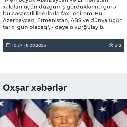
"Mən böyük Azərbaycan və Ermənistan
xalqları üçün düzgün iş gördüklərinə görə
bu cəsarətli liderlərlə fəxr edirəm. Bu,
Azərbaycan, Ermənistan, ABŞ və dünya üçün
tarixi gün olacaq", - deyə o vurğulayıb.
10:37 | 8.08.2025
312
Oxşar xəbərlər