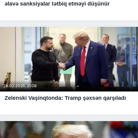
əlavə sanksiyalar tətbiq etməyi düşünür
28.02.2025, 21:08
Zelenski Vaşinqtonda: Tramp şəxsən qarşıladı