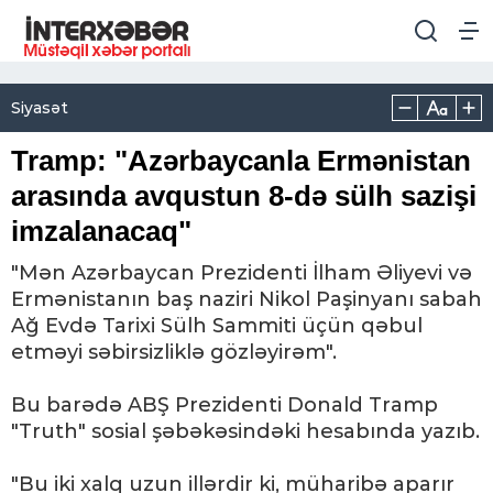
Siyasət
Tramp: "Azərbaycanla Ermənistan
arasında avqustun 8-də sülh sazişi
imzalanacaq"
"Mən Azərbaycan Prezidenti İlham Əliyevi və
Ermənistanın baş naziri Nikol Paşinyanı sabah
Ağ Evdə Tarixi Sülh Sammiti üçün qəbul
etməyi səbirsizliklə gözləyirəm".
Bu barədə ABŞ Prezidenti Donald Tramp
"Truth" sosial şəbəkəsindəki hesabında yazıb.
"Bu iki xalq uzun illərdir ki, müharibə aparır