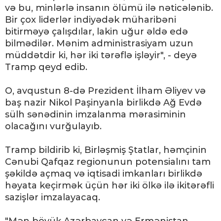
və bu, minlərlə insanın ölümü ilə nəticələnib.
Bir çox liderlər indiyədək müharibəni
bitirməyə çalışdılar, lakin uğur əldə edə
bilmədilər. Mənim administrasiyam uzun
müddətdir ki, hər iki tərəflə işləyir", - deyə
Tramp qeyd edib.
O, avqustun 8-də Prezident İlham Əliyev və
baş nazir Nikol Paşinyanla birlikdə Ağ Evdə
sülh sənədinin imzalanma mərasiminin
olacağını vurğulayıb.
Tramp bildirib ki, Birləşmiş Ştatlar, həmçinin
Cənubi Qafqaz regionunun potensialını tam
şəkildə açmaq və iqtisadi imkanları birlikdə
həyata keçirmək üçün hər iki ölkə ilə ikitərəfli
sazişlər imzalayacaq.