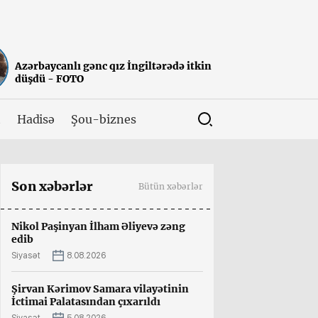
Azərbaycanlı gənc qız İngiltərədə itkin
düşdü - FOTO
t
Hadisə
Şou-biznes
Son xəbərlər
Bütün xəbərlər
Nikol Paşinyan İlham Əliyevə zəng
edib
Siyasət
8.08.2026
Şirvan Kərimov Samara vilayətinin
İctimai Palatasından çıxarıldı