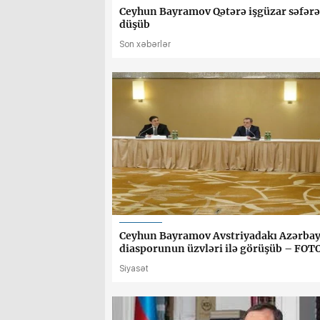
Ceyhun Bayramov Qətərə işgüzar səfərə
düşüb
Son xəbərlər
Ceyhun Bayramov Avstriyadakı Azərba
diasporunun üzvləri ilə görüşüb – FOT
Siyasət