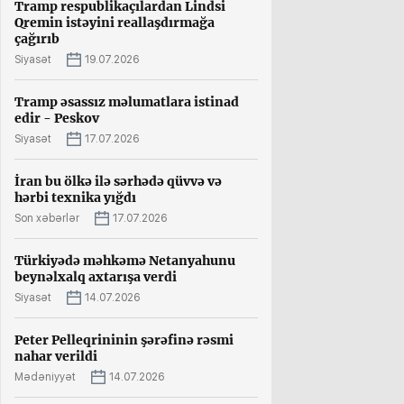
Tramp respublikaçılardan Lindsi
Qremin istəyini reallaşdırmağa
çağırıb
Siyasət
19.07.2026
Tramp əsassız məlumatlara istinad
edir - Peskov
Siyasət
17.07.2026
İran bu ölkə ilə sərhədə qüvvə və
hərbi texnika yığdı
Son xəbərlər
17.07.2026
Türkiyədə məhkəmə Netanyahunu
beynəlxalq axtarışa verdi
Siyasət
14.07.2026
Peter Pelleqrininin şərəfinə rəsmi
nahar verildi
Mədəniyyət
14.07.2026