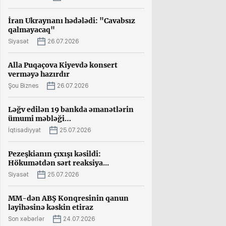
İran Ukraynanı hədələdi: "Cavabsız
qalmayacaq"
Siyasət
26.07.2026
Alla Puqaçova Kiyevdə konsert
verməyə hazırdır
Şou Biznes
26.07.2026
Ləğv edilən 19 bankda əmanətlərin
ümumi məbləği…
İqtisadiyyat
25.07.2026
Pezeşkianın çıxışı kəsildi:
Hökumətdən sərt reaksiya...
Siyasət
25.07.2026
MM-dən ABŞ Konqresinin qanun
layihəsinə kəskin etiraz
Son xəbərlər
24.07.2026