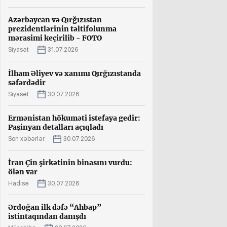
Azərbaycan və Qırğızıstan
prezidentlərinin təltifolunma
mərasimi keçirilib - FOTO
Siyasət
31.07.2026
İlham Əliyev və xanımı Qırğızıstanda
səfərdədir
Siyasət
30.07.2026
Ermənistan hökuməti istefaya gedir:
Paşinyan detalları açıqladı
Son xəbərlər
30.07.2026
İran Çin şirkətinin binasını vurdu:
ölən var
Hadisə
30.07.2026
Ərdoğan ilk dəfə “Ahbap”
istintaqından danışdı