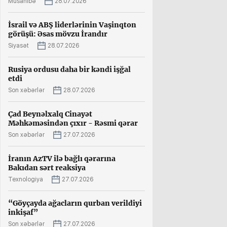
Müsahibə
28.07.2026
İsrail və ABŞ liderlərinin Vaşinqton
görüşü: Əsas mövzu İrandır
Siyasət
28.07.2026
Rusiya ordusu daha bir kəndi işğal
etdi
Son xəbərlər
28.07.2026
Çad Beynəlxalq Cinayət
Məhkəməsindən çıxır - Rəsmi qərar
Son xəbərlər
27.07.2026
İranın AzTV ilə bağlı qərarına
Bakıdan sərt reaksiya
Texnologiya
27.07.2026
“Göyçayda ağacların qurban verildiyi
inkişaf”
Son xəbərlər
27.07.2026