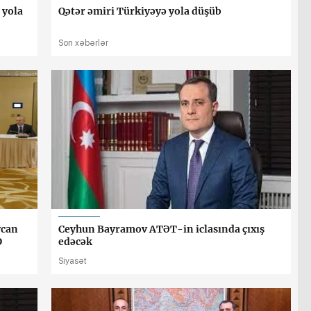
 yola
Qətər əmiri Türkiyəyə yola düşüb
Son xəbərlər
ycan
Ceyhun Bayramov ATƏT-in iclasında çıxış
O
edəcək
Siyasət