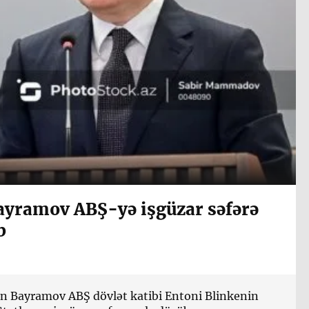
yramov ABŞ-yə işgüzar səfərə
b
hun Bayramov ABŞ dövlət katibi Entoni Blinkenin