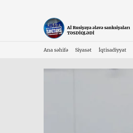
Aİ Rusiyaya əlavə sanksiyaları
TƏSDİQLƏDİ
Ana səhifə
Siyasət
İqtisadiyyat