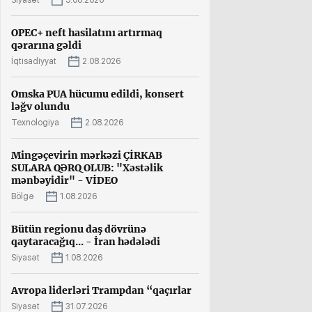
Siyasət
5.08.2026
OPEC+ neft hasilatını artırmaq
qərarına gəldi
İqtisadiyyat
2.08.2026
Omska PUA hücumu edildi, konsert
ləğv olundu
Texnologiya
2.08.2026
Mingəçevirin mərkəzi ÇİRKAB
SULARA QƏRQ OLUB: "Xəstəlik
mənbəyidir" - VİDEO
Bölgə
1.08.2026
Bütün regionu daş dövrünə
qaytaracağıq... - İran hədələdi
Siyasət
1.08.2026
Avropa liderləri Trampdan “qaçırlar
Siyasət
31.07.2026