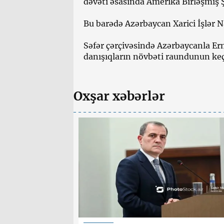
dəvəti əsasında Amerika Birləşmiş Ş
Bu barədə Azərbaycan Xarici İşlər N
Səfər çərçivəsində Azərbaycanla Erm
danışıqların növbəti raundunun keç
Oxşar xəbərlər