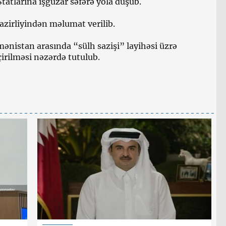
tatlarına işgüzar səfərə yola düşüb.
azirliyindən məlumat verilib.
ənistan arasında “sülh sazişi” layihəsi üzrə
irilməsi nəzərdə tutulub.