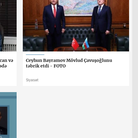
can və
Ceyhun Bayramov Mövlud Çavuşoğlunu
ədə
təbrik etdi - FOTO
Siyasət