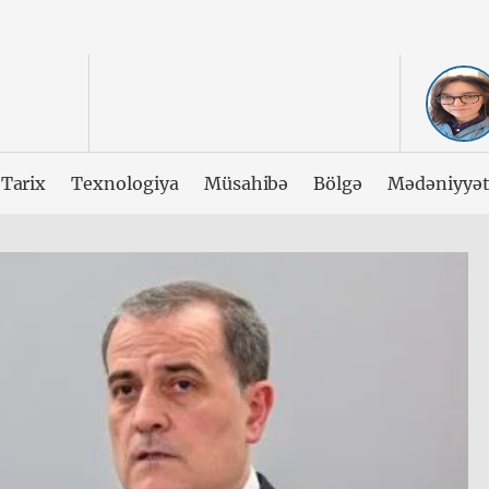
Tarix
Texnologiya
Müsahibə
Bölgə
Mədəniyyə