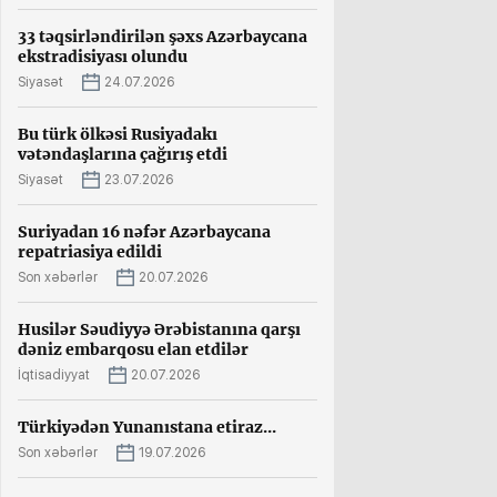
33 təqsirləndirilən şəxs Azərbaycana
ekstradisiyası olundu
Siyasət
24.07.2026
Bu türk ölkəsi Rusiyadakı
vətəndaşlarına çağırış etdi
Siyasət
23.07.2026
Suriyadan 16 nəfər Azərbaycana
repatriasiya edildi
Son xəbərlər
20.07.2026
Husilər Səudiyyə Ərəbistanına qarşı
dəniz embarqosu elan etdilər
İqtisadiyyat
20.07.2026
Türkiyədən Yunanıstana etiraz...
Son xəbərlər
19.07.2026