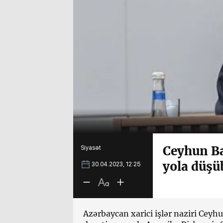
Ceyhun Ba
Siyasət
yola düşü
30.04.2023, 12:25
Azərbaycan xarici işlər naziri Cey