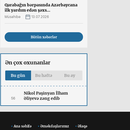
Qarabağın bərpasında Azərbaycana
ilk yardım edən şəxs...
Müsahibə
13.07.2026
Bütün xəbərlər
Ən çox oxunanlar
Bu gün
Bu həftə
Bu ay
Nikol Paşinyan İlham
Əliyevə zəng edib
56
Ana səhifə
Əməkdaşlarımız
Əlaqə