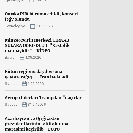
İqtisadiyyat
2.08.2026
Omska PUA hücumu edildi, konsert
ləğv olundu
Texnologiya
2.08.2026
Mingəçevirin mərkəzi ÇİRKAB
SULARA QƏRQ OLUB: "Xəstəlik
mənbəyidir" - VİDEO
Bölgə
1.08.2026
Bütün regionu daş dövrünə
qaytaracağıq... - İran hədələdi
Siyasət
1.08.2026
Avropa liderləri Trampdan “qaçırlar
Siyasət
31.07.2026
Azərbaycan və Qırğızıstan
prezidentlərinin təltifolunma
mərasimi keçirilib - FOTO