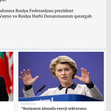
yahısına Rusiya Federasiyası prezident
 Vayno və Rusiya Hərbi Donanmasının qərargah
"Rusiyanın xüsusilə enerji sektorunu