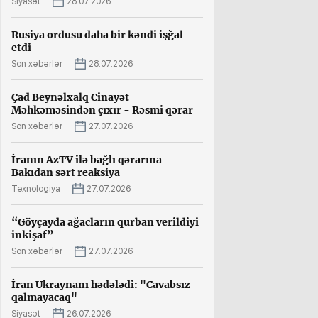
Siyasət
28.07.2026
Rusiya ordusu daha bir kəndi işğal
etdi
Son xəbərlər
28.07.2026
Çad Beynəlxalq Cinayət
Məhkəməsindən çıxır - Rəsmi qərar
Son xəbərlər
27.07.2026
İranın AzTV ilə bağlı qərarına
Bakıdan sərt reaksiya
Texnologiya
27.07.2026
“Göyçayda ağacların qurban verildiyi
inkişaf”
Son xəbərlər
27.07.2026
İran Ukraynanı hədələdi: "Cavabsız
qalmayacaq"
Siyasət
26.07.2026