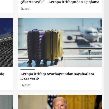
çökərtəcəyik" - Avropa İttifaqından açıqlama
Siyasət
biq
Avropa İttifaqı Azərbaycandan səyahətlərə
icazə verib
Siyasət