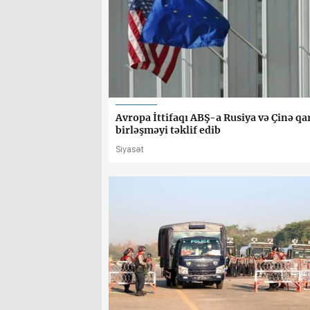
Avropa İttifaqı ABŞ-a Rusiya və Çinə qa
birləşməyi təklif edib
Siyasət