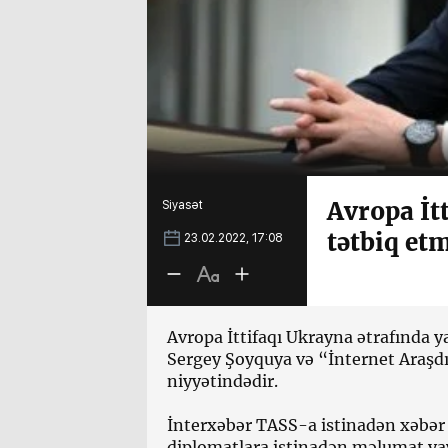
Avropa İt
Siyasət
tətbiq etm
23.02.2022, 17:08
Avropa İttifaqı Ukrayna ətrafında 
Sergey Şoyquya və “İnternet Araşdı
niyyətindədir.
İnterxəbər TASS-a istinadən xəbər v
diplomatlara istinadən məlumat ya