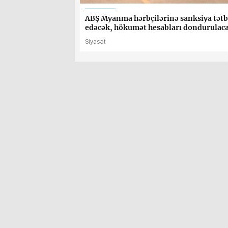
ABŞ Myanma hərbçilərinə sanksiya tətb
edəcək, hökumət hesabları dondurulac
Siyasət