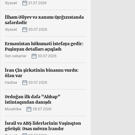
Siyasət
31.07.2026
İlham Əliyev və xanımı Qırğızıstanda
səfərdədir
Siyasət
30.07.2026
Ermənistan hökuməti istefaya gedir:
Paşinyan detalları açıqladı
Son xəbərlər
30.07.2026
İran Çin şirkətinin binasını vurdu:
ölən var
Hadisə
30.07.2026
Ərdoğan ilk dəfə “Ahbap”
istintaqından danışdı
Müsahibə
28.07.2026
İsrail və ABŞ liderlərinin Vaşinqton
görüşü: Əsas mövzu İrandır