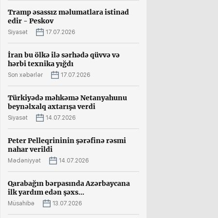
Tramp əsassız məlumatlara istinad
edir - Peskov
Siyasət
17.07.2026
İran bu ölkə ilə sərhədə qüvvə və
hərbi texnika yığdı
Son xəbərlər
17.07.2026
Türkiyədə məhkəmə Netanyahunu
beynəlxalq axtarışa verdi
Siyasət
14.07.2026
Peter Pelleqrininin şərəfinə rəsmi
nahar verildi
Mədəniyyət
14.07.2026
Qarabağın bərpasında Azərbaycana
ilk yardım edən şəxs...
Müsahibə
13.07.2026