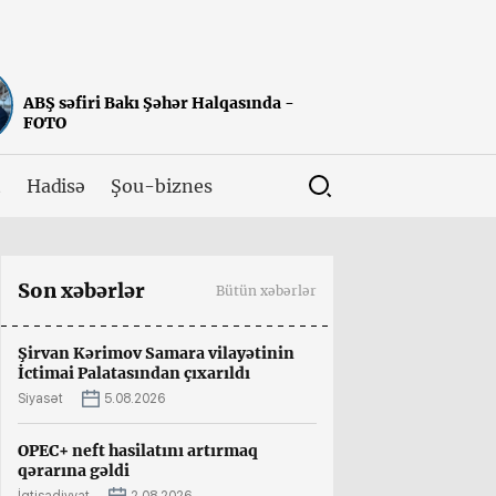
ABŞ səfiri Bakı Şəhər Halqasında -
FOTO
t
Hadisə
Şou-biznes
Son xəbərlər
Bütün xəbərlər
Şirvan Kərimov Samara vilayətinin
İctimai Palatasından çıxarıldı
Siyasət
5.08.2026
OPEC+ neft hasilatını artırmaq
qərarına gəldi