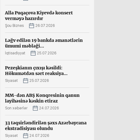
Alla Puqaçova Kiyevdə konsert
verməyə hazırdır
Şou Biznes
26.07.2026
Ləğv edilən 19 bankda əmanətlərin
ümumi məbləği…
İqtisadiyyat
25.07.2026
Pezeşkianın çıxışı kəsildi:
Hökumətdən sərt reaksiya...
Siyasət
25.07.2026
MM-dən ABŞ Konqresinin qanun
layihəsinə kəskin etiraz
Son xəbərlər
24.07.2026
33 təqsirləndirilən şəxs Azərbaycana
ekstradisiyası olundu
Siyasət
24.07.2026