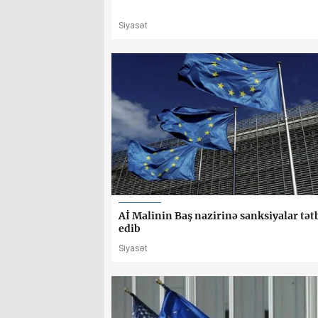
Siyasət
Aİ Malinin Baş nazirinə sanksiyalar tət
edib
Siyasət