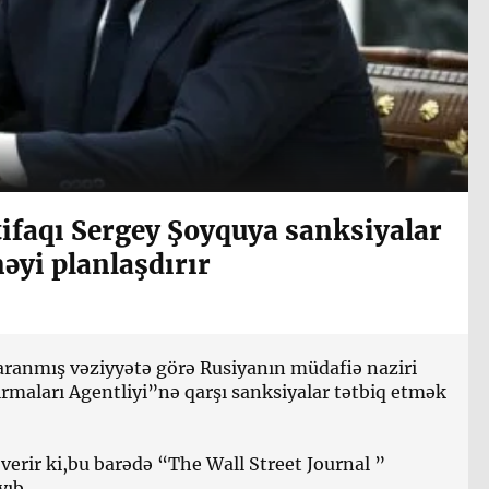
tifaqı Sergey Şoyquya sanksiyalar
əyi planlaşdırır
yaranmış vəziyyətə görə Rusiyanın müdafiə naziri
rmaları Agentliyi”nə qarşı sanksiyalar tətbiq etmək
erir ki,bu barədə “The Wall Street Journal ”
yıb.