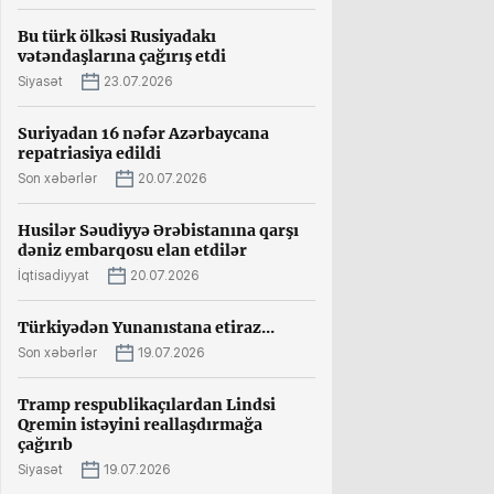
Bu türk ölkəsi Rusiyadakı
vətəndaşlarına çağırış etdi
Siyasət
23.07.2026
Suriyadan 16 nəfər Azərbaycana
repatriasiya edildi
Son xəbərlər
20.07.2026
Husilər Səudiyyə Ərəbistanına qarşı
dəniz embarqosu elan etdilər
İqtisadiyyat
20.07.2026
Türkiyədən Yunanıstana etiraz...
Son xəbərlər
19.07.2026
Tramp respublikaçılardan Lindsi
Qremin istəyini reallaşdırmağa
çağırıb
Siyasət
19.07.2026