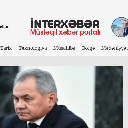
 elan
Tarix
Texnologiya
Müsahibə
Bölgə
Mədəniyyə