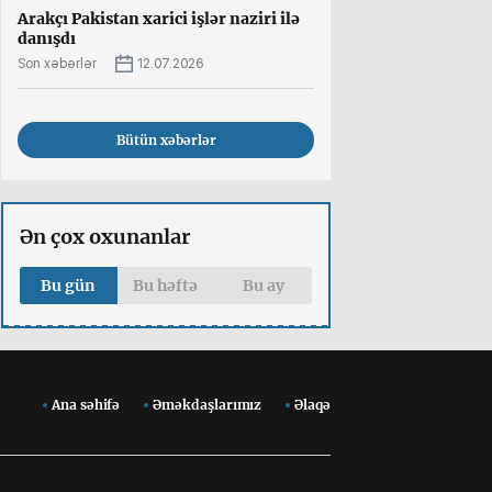
Arakçı Pakistan xarici işlər naziri ilə
danışdı
Son xəbərlər
12.07.2026
Bütün xəbərlər
Ən çox oxunanlar
Bu gün
Bu həftə
Bu ay
Ana səhifə
Əməkdaşlarımız
Əlaqə