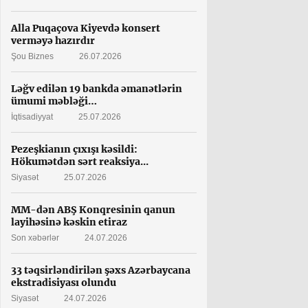
Alla Puqaçova Kiyevdə konsert
verməyə hazırdır
Şou Biznes
26.07.2026
Ləğv edilən 19 bankda əmanətlərin
ümumi məbləği…
İqtisadiyyat
25.07.2026
Pezeşkianın çıxışı kəsildi:
Hökumətdən sərt reaksiya...
Siyasət
25.07.2026
MM-dən ABŞ Konqresinin qanun
layihəsinə kəskin etiraz
Son xəbərlər
24.07.2026
33 təqsirləndirilən şəxs Azərbaycana
ekstradisiyası olundu
Siyasət
24.07.2026