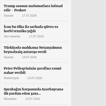
Tramp əsassız məlumatlara istinad
edir - Peskov
Siyasət
17.07.2026
İran bu ölkə ilə sərhədə qüvvə və
hərbi texnika yığdı
Son xəbərlər
17.07.2026
Türkiyədə məhkəmə Netanyahunu
beynəlxalq axtarışa verdi
Siyasət
14.07.2026
Peter Pelleqrininin şərəfinə rəsmi
nahar verildi
Mədəniyyət
14.07.2026
Qarabağın bərpasında Azərbaycana
ilk yardım edən şəxs...
Müsahibə
13.07.2026