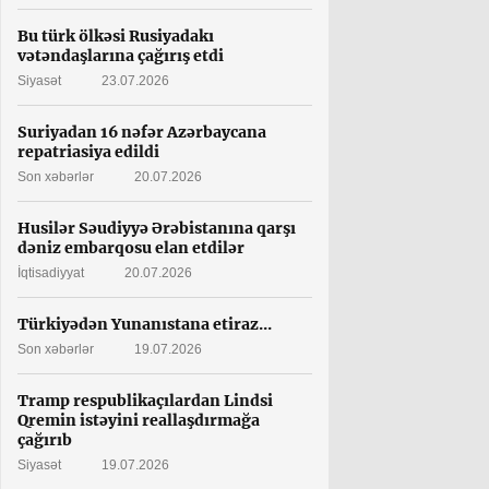
Bu türk ölkəsi Rusiyadakı
vətəndaşlarına çağırış etdi
Siyasət
23.07.2026
Suriyadan 16 nəfər Azərbaycana
repatriasiya edildi
Son xəbərlər
20.07.2026
Husilər Səudiyyə Ərəbistanına qarşı
dəniz embarqosu elan etdilər
İqtisadiyyat
20.07.2026
Türkiyədən Yunanıstana etiraz...
Son xəbərlər
19.07.2026
Tramp respublikaçılardan Lindsi
Qremin istəyini reallaşdırmağa
çağırıb
Siyasət
19.07.2026