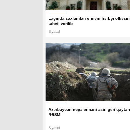
Laçında saxlanılan erməni hərbçi ölkəsin
təhvil verilib
Siyasət
Azərbaycan neçə erməni əsiri geri qaytar
RƏSMİ
Siyasət