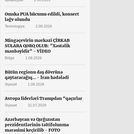
İqtisadiyyat
2.08.2026
Omska PUA hücumu edildi, konsert
ləğv olundu
Texnologiya
2.08.2026
Mingəçevirin mərkəzi ÇİRKAB
SULARA QƏRQ OLUB: "Xəstəlik
mənbəyidir" - VİDEO
Bölgə
1.08.2026
Bütün regionu daş dövrünə
qaytaracağıq... - İran hədələdi
Siyasət
1.08.2026
Avropa liderləri Trampdan “qaçırlar
Siyasət
31.07.2026
Azərbaycan və Qırğızıstan
prezidentlərinin təltifolunma
mərasimi keçirilib - FOTO