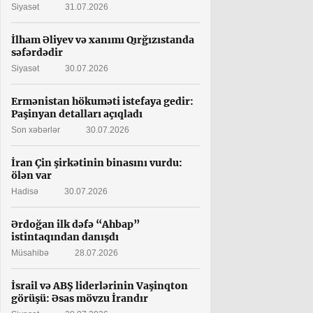
Siyasət
31.07.2026
İlham Əliyev və xanımı Qırğızıstanda
səfərdədir
Siyasət
30.07.2026
Ermənistan hökuməti istefaya gedir:
Paşinyan detalları açıqladı
Son xəbərlər
30.07.2026
İran Çin şirkətinin binasını vurdu:
ölən var
Hadisə
30.07.2026
Ərdoğan ilk dəfə “Ahbap”
istintaqından danışdı
Müsahibə
28.07.2026
İsrail və ABŞ liderlərinin Vaşinqton
görüşü: Əsas mövzu İrandır