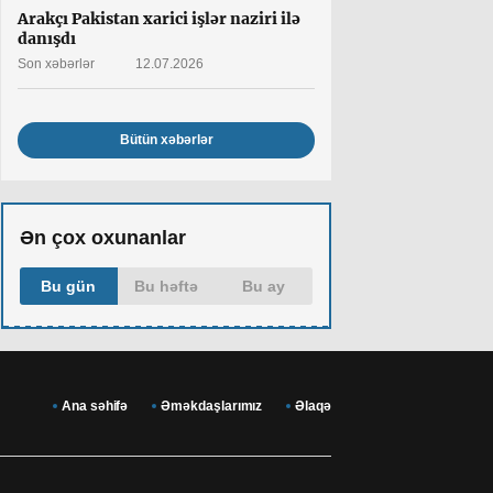
Arakçı Pakistan xarici işlər naziri ilə
danışdı
Son xəbərlər
12.07.2026
Bütün xəbərlər
Ən çox oxunanlar
Bu gün
Bu həftə
Bu ay
Ana səhifə
Əməkdaşlarımız
Əlaqə