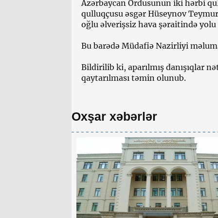
Azərbaycan Ordusunun iki hərbi qu
qulluqçusu əsgər Hüseynov Teymur 
oğlu əlverişsiz hava şəraitində yolu 
Bu barədə Müdafiə Nazirliyi məluma
Bildirilib ki, aparılmış danışıqlar n
qaytarılması təmin olunub.
Oxşar xəbərlər