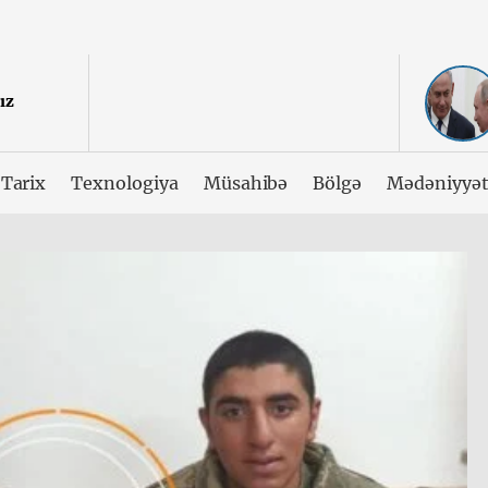
ız
Tarix
Texnologiya
Müsahibə
Bölgə
Mədəniyyə