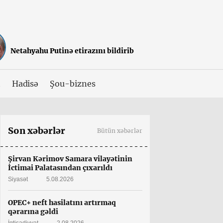
Netahyahu Putinə etirazını bildirib
t
Hadisə
Şou-biznes
Son xəbərlər
Bütün xəbərlər
Şirvan Kərimov Samara vilayətinin
İctimai Palatasından çıxarıldı
Siyasət
5.08.2026
OPEC+ neft hasilatını artırmaq
qərarına gəldi