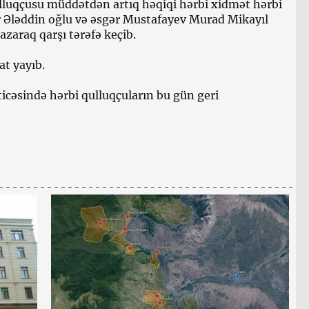
lluqçusu müddətdən artıq həqiqi hərbi xidmət hərbi
Ələddin oğlu və əsgər Mustafayev Murad Mikayıl
azaraq qarşı tərəfə keçib.
t yayıb.
əticəsində hərbi qulluqçuların bu gün geri