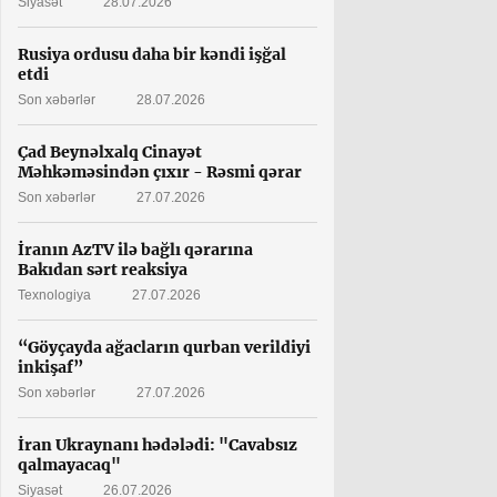
Siyasət
28.07.2026
Rusiya ordusu daha bir kəndi işğal
etdi
Son xəbərlər
28.07.2026
Çad Beynəlxalq Cinayət
Məhkəməsindən çıxır - Rəsmi qərar
Son xəbərlər
27.07.2026
İranın AzTV ilə bağlı qərarına
Bakıdan sərt reaksiya
Texnologiya
27.07.2026
“Göyçayda ağacların qurban verildiyi
inkişaf”
Son xəbərlər
27.07.2026
İran Ukraynanı hədələdi: "Cavabsız
qalmayacaq"
Siyasət
26.07.2026