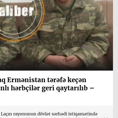
aq Ermənistan tərəfə keçən
lı hərbçilər geri qaytarılıb –
 Laçın rayonunun dövlət sərhədi istiqamətində