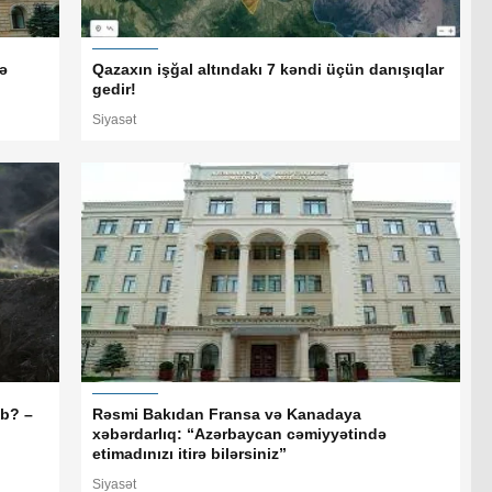
ə
Qazaxın işğal altındakı 7 kəndi üçün danışıqlar
gedir!
Siyasət
ıb? –
Rəsmi Bakıdan Fransa və Kanadaya
xəbərdarlıq: “Azərbaycan cəmiyyətində
etimadınızı itirə bilərsiniz”
Siyasət