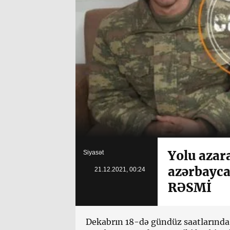
Yolu azar
Siyasət
azərbaycan
21.12.2021, 00:24
RƏSMİ
Dekabrın 18-də gündüz saatlarında