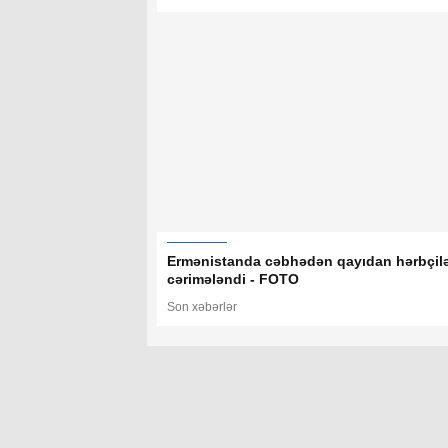
Ermənistanda cəbhədən qayıdan hərbçil
cərimələndi - FOTO
Son xəbərlər