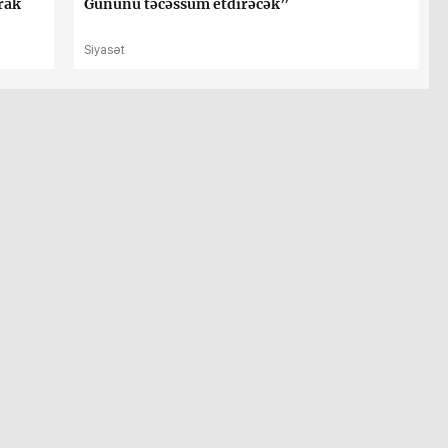
irak
Gününü təcəssüm etdirəcək”
Siyasət