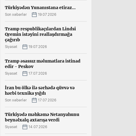
Türkiyədən Yunanıstana etiraz...
Son xəbərlər
19.07.2026
Tramp respublikaçılardan Lindsi
Qremin istəyini reallaşdırmağa
çağırıb
Siyasət
19.07.2026
Tramp əsassız məlumatlara istinad
edir - Peskov
Siyasət
17.07.2026
İran bu ölkə ilə sərhədə qüvvə və
hərbi texnika yığdı
Son xəbərlər
17.07.2026
Türkiyədə məhkəmə Netanyahunu
beynəlxalq axtarışa verdi
Siyasət
14.07.2026