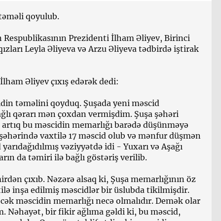
təməli qoyulub.
Respublikasının Prezidenti İlham Əliyev, Birinci
zları Leyla Əliyeva və Arzu Əliyeva tədbirdə iştirak
İlham Əliyev çıxış edərək dedi:
idin təməlini qoyduq. Şuşada yeni məscid
 bağlı qərarı mən çoxdan vermişdim. Şuşa şəhəri
a artıq bu məscidin memarlığı barədə düşünməyə
 şəhərində vaxtilə 17 məscid olub və mənfur düşmən
 yarıdağıdılmış vəziyyətdə idi - Yuxarı və Aşağı
ın da təmiri ilə bağlı göstəriş verilib.
irdən çıxıb. Nəzərə alsaq ki, Şuşa memarlığının öz
ilə inşa edilmiş məscidlər bir üslubda tikilmişdir.
iləcək məscidin memarlığı necə olmalıdır. Demək olar
m. Nəhayət, bir fikir ağlıma gəldi ki, bu məscid,