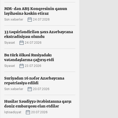
MM-dən ABŞ Konqresinin qanun
layihəsinə kəskin etiraz
Son xəbərlər
24.07.2026
33 təqsirləndirilən şəxs Azərbaycana
ekstradisiyası olundu
Siyasət
24.07.2026
Bu türk ölkəsi Rusiyadakı
vətəndaşlarına çağırış etdi
Siyasət
23.07.2026
Suriyadan 16 nəfər Azərbaycana
repatriasiya edildi
Son xəbərlər
20.07.2026
Husilər Səudiyyə Ərəbistanına qarşı
dəniz embarqosu elan etdilər
İqtisadiyyat
20.07.2026