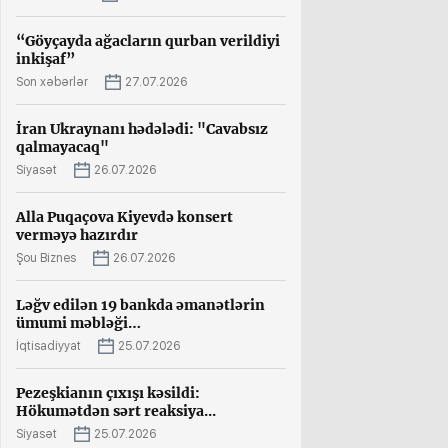
“Göyçayda ağacların qurban verildiyi
inkişaf”
Son xəbərlər
27.07.2026
İran Ukraynanı hədələdi: "Cavabsız
qalmayacaq"
Siyasət
26.07.2026
Alla Puqaçova Kiyevdə konsert
verməyə hazırdır
Şou Biznes
26.07.2026
Ləğv edilən 19 bankda əmanətlərin
ümumi məbləği…
İqtisadiyyat
25.07.2026
Pezeşkianın çıxışı kəsildi:
Hökumətdən sərt reaksiya...
Siyasət
25.07.2026