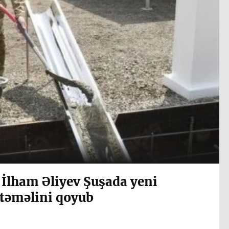
 İlham Əliyev Şuşada yeni
təməlini qoyub