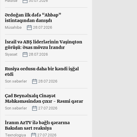
Hadisə
30.07.2026
Ərdoğan ilk dəfə “Ahbap”
istintaqından danışdı
Müsahibə
28.07.2026
İsrail və ABŞ liderlərinin Vaşinqton
görüşü: Əsas mövzu İrandır
Siyasət
28.07.2026
Rusiya ordusu daha bir kəndi işğal
etdi
Son xəbərlər
28.07.2026
Çad Beynəlxalq Cinayət
Məhkəməsindən çıxır - Rəsmi qərar
Son xəbərlər
27.07.2026
İranın AzTV ilə bağlı qərarına
Bakıdan sərt reaksiya
Texnologiya
27.07.2026