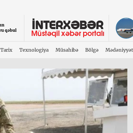
nın
ovu qəbul
Tarix
Texnologiya
Müsahibə
Bölgə
Mədəniyyə