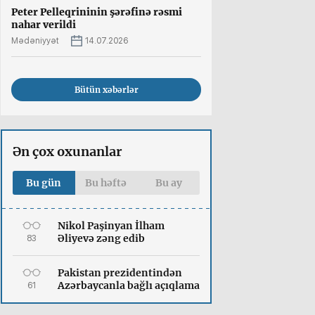
Peter Pelleqrininin şərəfinə rəsmi
nahar verildi
Mədəniyyət
14.07.2026
Bütün xəbərlər
Ən çox oxunanlar
Bu gün
Bu həftə
Bu ay
Nikol Paşinyan İlham
Əliyevə zəng edib
83
Pakistan prezidentindən
Azərbaycanla bağlı açıqlama
61