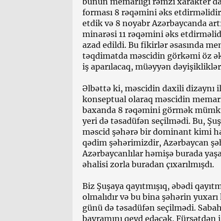
bunun memarlığı rəmzi xarakter daş
forması 8 rəqəmini əks etdirməlidir
etdik və 8 noyabr Azərbaycanda art
minarəsi 11 rəqəmini əks etdirməlid
azad edildi. Bu fikirlər əsasında m
təqdimatda məscidin görkəmi öz əksi
iş aparılacaq, müəyyən dəyişikliklər 
Əlbəttə ki, məscidin daxili dizaynı i
konseptual olaraq məscidin memarl
baxanda 8 rəqəmini görmək mümkün
yeri də təsadüfən seçilmədi. Bu, Şuş
məscid şəhərə bir dominant kimi ha
qədim şəhərimizdir, Azərbaycan şəhə
Azərbaycanlılar həmişə burada yaşa
əhalisi zorla buradan çıxarılmışdı.
Biz Şuşaya qayıtmışıq, əbədi qayıt
olmalıdır və bu bina şəhərin yuxar
günü də təsadüfən seçilmədi. Sa
bayramını qeyd edəcək. Fürsətdən i