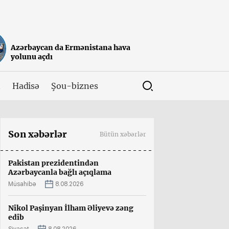
Azərbaycan da Ermənistana hava
yolunu açdı
t
Hadisə
Şou-biznes
Son xəbərlər
Bütün xəbərlər
Pakistan prezidentindən
Azərbaycanla bağlı açıqlama
Müsahibə
8.08.2026
Nikol Paşinyan İlham Əliyevə zəng
edib