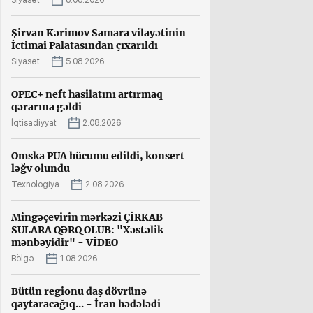
Siyasət
8.08.2026
Şirvan Kərimov Samara vilayətinin
İctimai Palatasından çıxarıldı
Siyasət
5.08.2026
OPEC+ neft hasilatını artırmaq
qərarına gəldi
İqtisadiyyat
2.08.2026
Omska PUA hücumu edildi, konsert
ləğv olundu
Texnologiya
2.08.2026
Mingəçevirin mərkəzi ÇİRKAB
SULARA QƏRQ OLUB: "Xəstəlik
mənbəyidir" - VİDEO
Bölgə
1.08.2026
Bütün regionu daş dövrünə
qaytaracağıq... - İran hədələdi