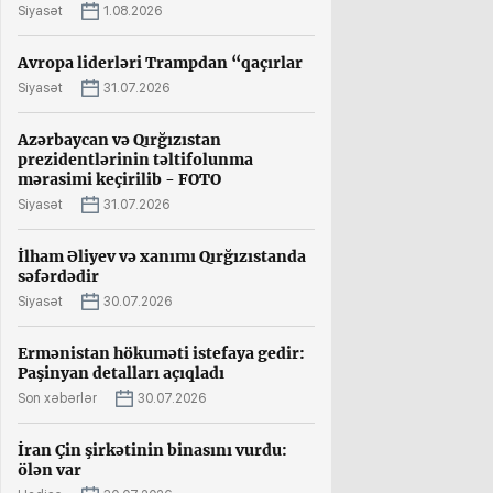
Siyasət
1.08.2026
Avropa liderləri Trampdan “qaçırlar
Siyasət
31.07.2026
Azərbaycan və Qırğızıstan
prezidentlərinin təltifolunma
mərasimi keçirilib - FOTO
Siyasət
31.07.2026
İlham Əliyev və xanımı Qırğızıstanda
səfərdədir
Siyasət
30.07.2026
Ermənistan hökuməti istefaya gedir:
Paşinyan detalları açıqladı
Son xəbərlər
30.07.2026
İran Çin şirkətinin binasını vurdu:
ölən var