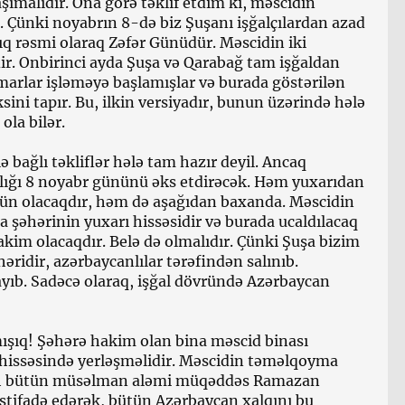
ımalıdır. Ona görə təklif etdim ki, məscidin
. Çünki noyabrın 8-də biz Şuşanı işğalçılardan azad
ıq rəsmi olaraq Zəfər Günüdür. Məscidin iki
ir. Onbirinci ayda Şuşa və Qarabağ tam işğaldan
emarlar işləməyə başlamışlar və burada göstərilən
ni tapır. Bu, ilkin versiyadır, bunun üzərində hələ
ola bilər.
lə bağlı təkliflər hələ tam hazır deyil. Ancaq
ığı 8 noyabr gününü əks etdirəcək. Həm yuxarıdan
 olacaqdır, həm də aşağıdan baxanda. Məscidin
a şəhərinin yuxarı hissəsidir və burada ucaldılacaq
kim olacaqdır. Belə də olmalıdır. Çünki Şuşa bizim
ridir, azərbaycanlılar tərəfindən salınıb.
yıb. Sadəcə olaraq, işğal dövründə Azərbaycan
mışıq! Şəhərə hakim olan bina məscid binası
ı hissəsində yerləşməlidir. Məscidin təməlqoyma
bah bütün müsəlman aləmi müqəddəs Ramazan
stifadə edərək, bütün Azərbaycan xalqını bu