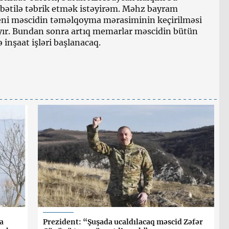
tilə təbrik etmək istəyirəm. Məhz bayram
eni məscidin təməlqoyma mərasiminin keçirilməsi
ıyır. Bundan sonra artıq memarlar məscidin bütün
ə inşaat işləri başlanacaq.
a
Prezident: “Şuşada ucaldılacaq məscid Zəfər