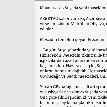
Mayın 12-də Şuşada yeni məscidin 
AZƏRTAC xəbər verir ki, Azərbaycan 
vitse-prezident Mehriban Əliyeva, qı
ediblər.
Məscidin təməlini qoyan Prezident 
- Bu gün Şuşa şəhərində yeni məsc
tikiləcəkdir. Məscidin tikintisi ilə
işğalçılardan azad olunandan sonr
başlamışdım. Nəzərə alsaq ki, Şuşa
onların hamısını dağıdıb. Üç məscid
Gövhərağa və Saatlı məscidləri. Onlar
Yuxarı Gövhərağa məscidi artıq təm
xüsusiyyətləri vardır və Şuşada vaxt
Ona görə fikirləşirdim ki, yeni tik
ki, bir neçə ay bu haqda fikirləşirdi