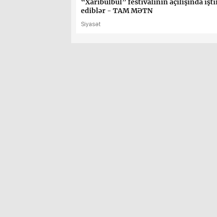
“Xarıbülbül” festivalının açılışında işt
ediblər - TAM MƏTN
Siyasət