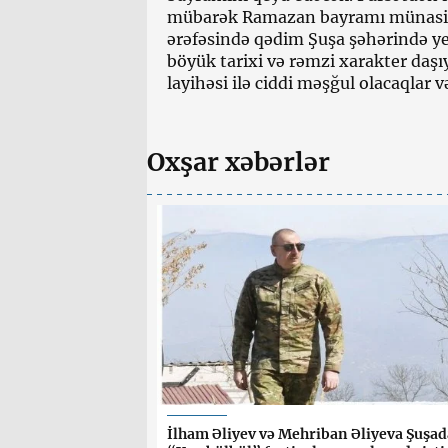
mübarək Ramazan bayramı münasibə
ərəfəsində qədim Şuşa şəhərində y
böyük tarixi və rəmzi xarakter daş
layihəsi ilə ciddi məşğul olacaqlar v
Oxşar xəbərlər
İlham Əliyev və Mehriban Əliyeva Şuşad