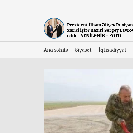
Prezident İlham Əliyev Rusiya
xarici işlər naziri Sergey Lavr
edib - YENİLƏNİB + FOTO
Ana səhifə
Siyasət
İqtisadiyyat