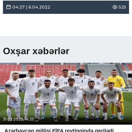
04:27 | 6.04.2022
525
Oxşar xəbərlər
31.03.2022, 14:25
Azərbaycan millisi FİFA reytinqində gerilədi