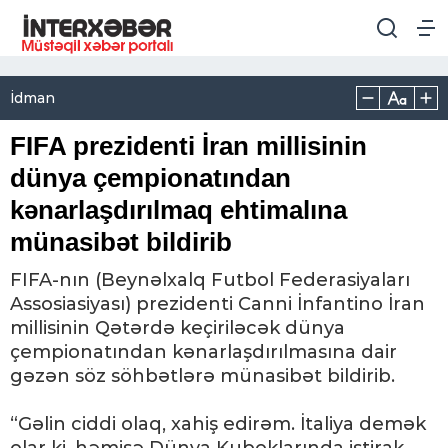
İdman
FIFA prezidenti İran millisinin
dünya çempionatından
kənarlaşdırılmaq ehtimalına
münasibət bildirib
FIFA-nın (Beynəlxalq Futbol Federasiyaları
Assosiasiyası‎) prezidenti Canni İnfantino İran
millisinin Qətərdə keçiriləcək dünya
çempionatından kənarlaşdırılmasına dair
gəzən söz söhbətlərə münasibət bildirib.
“Gəlin ciddi olaq, xahiş edirəm. İtaliya demək