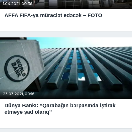
1.04.2021, 00:38
AFFA FIFA-ya müraciət edəcək – FOTO
23.03.2021, 00:16
Dünya Bankı: “Qarabağın bərpasında iştirak
etməyə şad olarıq”