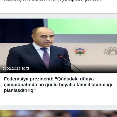
21.02.2022, 10:13
Federasiya prezidenti: “Qüdsdəki dünya
çempionatında ən güclü heyətlə təmsil olunmağı
planlaşdırırıq”