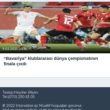
9.02.2021, 00:16
“Bavariya” klublararası dünya çempionatının
finala çıxdı
Təsisçi:Heydər Əliyev
Tel:(070) 230 63 05
© 2022 İnterxeber.az Müəllif hüquqları qorunur.