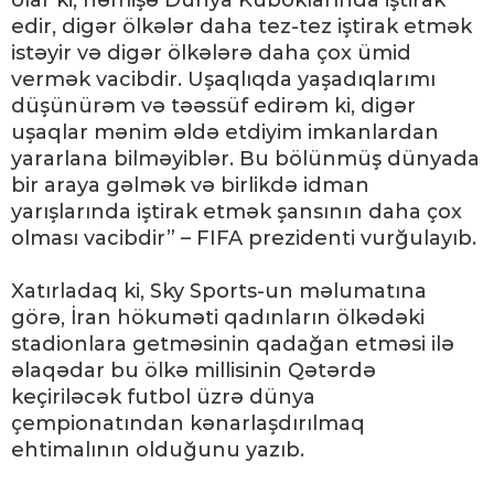
olar ki, həmişə Dünya Kuboklarında iştirak
edir, digər ölkələr daha tez-tez iştirak etmək
istəyir və digər ölkələrə daha çox ümid
vermək vacibdir. Uşaqlıqda yaşadıqlarımı
düşünürəm və təəssüf edirəm ki, digər
uşaqlar mənim əldə etdiyim imkanlardan
yararlana bilməyiblər. Bu bölünmüş dünyada
bir araya gəlmək və birlikdə idman
yarışlarında iştirak etmək şansının daha çox
olması vacibdir” – FIFA prezidenti vurğulayıb.
Xatırladaq ki, Sky Sports-un məlumatına
görə, İran hökuməti qadınların ölkədəki
stadionlara getməsinin qadağan etməsi ilə
əlaqədar bu ölkə millisinin Qətərdə
keçiriləcək futbol üzrə dünya
çempionatından kənarlaşdırılmaq
ehtimalının olduğunu yazıb.