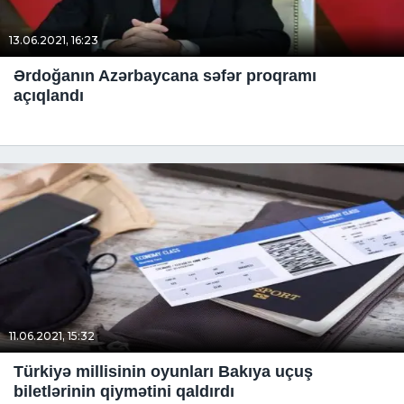
13.06.2021, 16:23
Ərdoğanın Azərbaycana səfər proqramı
açıqlandı
11.06.2021, 15:32
Türkiyə millisinin oyunları Bakıya uçuş
biletlərinin qiymətini qaldırdı