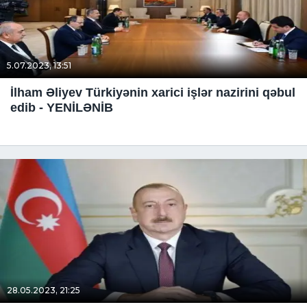
5.07.2023, 13:51
İlham Əliyev Türkiyənin xarici işlər nazirini qəbul
edib - YENİLƏNİB
28.05.2023, 21:25