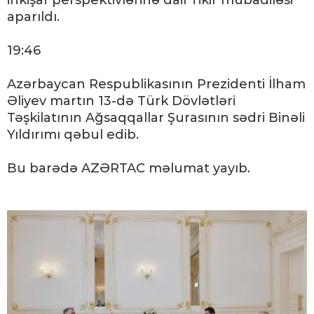
inkişaf perspektivlərinə dair fikir mübadiləsi
aparıldı.
19:46
Azərbaycan Respublikasının Prezidenti İlham
Əliyev martın 13-də Türk Dövlətləri
Təşkilatının Ağsaqqallar Şurasının sədri Binəli
Yıldırımı qəbul edib.
Bu barədə AZƏRTAC məlumat yayıb.