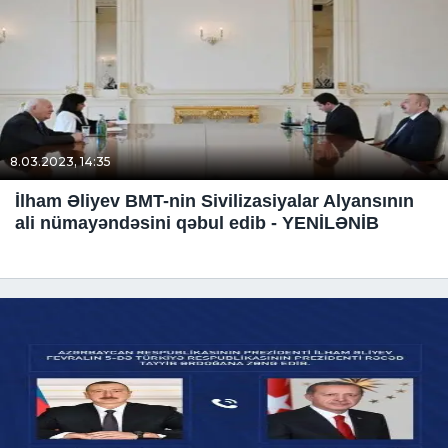
8.03.2023, 14:35
İlham Əliyev BMT-nin Sivilizasiyalar Alyansının
ali nümayəndəsini qəbul edib - YENİLƏNİB