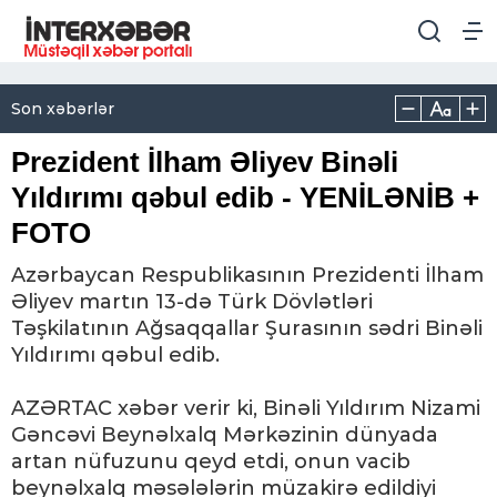
Son xəbərlər
Prezident İlham Əliyev Binəli
Yıldırımı qəbul edib - YENİLƏNİB +
FOTO
Azərbaycan Respublikasının Prezidenti İlham
Əliyev martın 13-də Türk Dövlətləri
Təşkilatının Ağsaqqallar Şurasının sədri Binəli
Yıldırımı qəbul edib.
AZƏRTAC xəbər verir ki, Binəli Yıldırım Nizami
Gəncəvi Beynəlxalq Mərkəzinin dünyada
artan nüfuzunu qeyd etdi, onun vacib
beynəlxalq məsələlərin müzakirə edildiyi