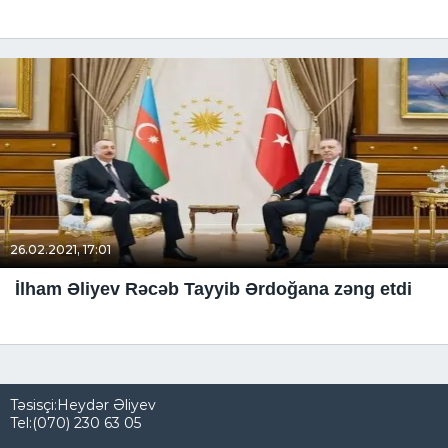
26.02.2021, 17:01
İlham Əliyev Rəcəb Tayyib Ərdoğana zəng etdi
Təsisçi:Heydər Əliyev
Tel:(070) 230 63 05