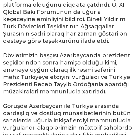
platforma olduğunu diqqətə çatdırdı. O, XI
Qlobal Bakı Forumunun da uğurla
keçəcəyinə əminliyini bildirdi. Binəli Yıldırım
Türk Dövlətləri Təşkilatının Ağsaqqallar
Şurasının sədri olaraq hər zaman göstərilən
dəstəyə görə təşəkkürünü ifadə etdi.
Dövlətimizin başçısı Azərbaycanda prezident
seçkilərindən sonra həmişə olduğu kimi,
ənənəyə uyğun olaraq ilk rəsmi səfərini
məhz Türkiyəyə etdiyini vurğuladı və Türkiyə
Prezidenti Rəcəb Tayyib Ərdoğanla apardığı
müzakirələri məmnunluqla xatırladı.
Görüşdə Azərbaycan ilə Türkiyə arasında
qardaşlıq və dostluq münasibətlərinin bütün
sahələrdə uğurla inkişaf etdiyi məmnunluqla
vurğulandı, əlaqələrimizin müxtəlif sahələrdə