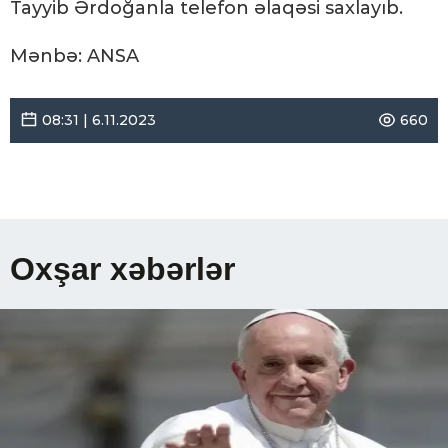
Tayyib Ərdoğanla telefon əlaqəsi saxlayıb.
Mənbə: ANSA
08:31 | 6.11.2023
660
Oxşar xəbərlər