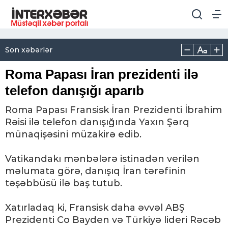
Son xəbərlər
Roma Papası İran prezidenti ilə
telefon danışığı aparıb
Roma Papası Fransisk İran Prezidenti İbrahim
Rəisi ilə telefon danışığında Yaxın Şərq
münaqişəsini müzakirə edib.
Vatikandakı mənbələrə istinadən verilən
məlumata görə, danışıq İran tərəfinin
təşəbbüsü ilə baş tutub.
Xatırladaq ki, Fransisk daha əvvəl ABŞ
Prezidenti Co Bayden və Türkiyə lideri Rəcəb