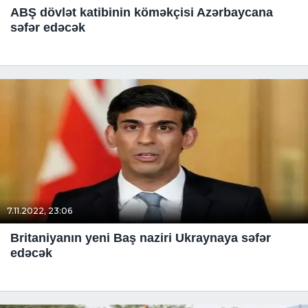
ABŞ dövlət katibinin köməkçisi Azərbaycana
səfər edəcək
7.11.2022, 23:06
Britaniyanın yeni Baş naziri Ukraynaya səfər
edəcək