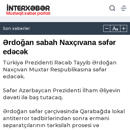
Son xəbərlər
Ərdoğan sabah Naxçıvana səfər
edəcək
Türkiyə Prezidenti Rəcəb Tayyib Ərdoğan
Naxçıvan Muxtar Respublikasına səfər
edəcək.
Səfər Azərbaycan Prezidenti İlham Əliyevin
dəvəti ilə baş tutacaq.
Ərdoğan səfər çərçivəsində Qarabağda lokal
antiterror tədbirlərindən sonra erməni
separatçılarının tərksilah prosesi və