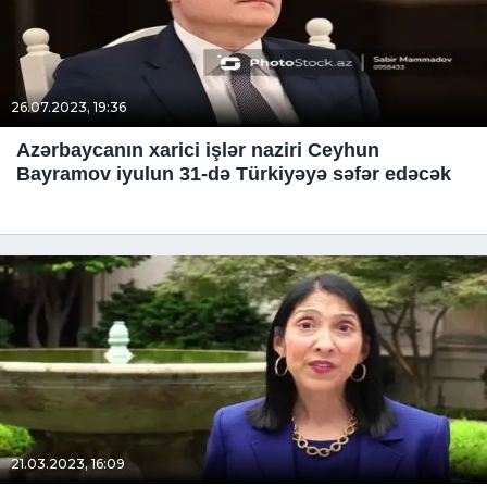
26.07.2023, 19:36
Azərbaycanın xarici işlər naziri Ceyhun
Bayramov iyulun 31-də Türkiyəyə səfər edəcək
21.03.2023, 16:09