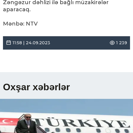
Zəngəzur dəhlizi ilə bağlı müzakirələr
aparacaq.
Mənbə: NTV
11:58 | 24.09.2023
1 239
Oxşar xəbərlər