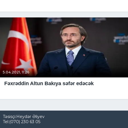
5.04.2021, 11:26
Fəxrəddin Altun Bakıya səfər edəcək
Təsisçi:Heydər Əliyev
Tel:(070) 230 63 05