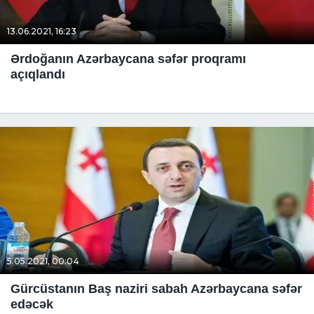
13.06.2021, 16:23
Ərdoğanın Azərbaycana səfər proqramı
açıqlandı
5.05.2021, 00:04
Gürcüstanın Baş naziri sabah Azərbaycana səfər
edəcək