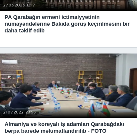
27.03.2023, 12:17
PA Qarabağın erməni ictimaiyyətinin
nümayəndələrinə Bakıda görüş keçirilməsini bir
daha təklif edib
21.07.2022, 23:56
Almaniya və koreyalı iş adamları Qarabağdakı
bərpa barədə məlumatlandırılıb - FOTO