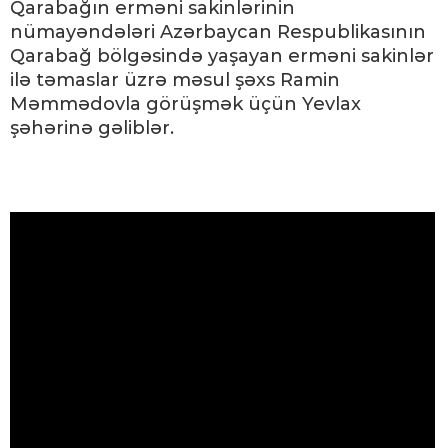
Qarabağın erməni sakinlərinin
nümayəndələri Azərbaycan Respublikasının
Qarabağ bölgəsində yaşayan erməni sakinlər
ilə təmaslar üzrə məsul şəxs Ramin
Məmmədovla görüşmək üçün Yevlax
şəhərinə gəliblər.