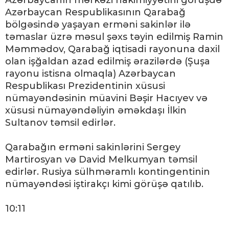
Azərbaycanın mərkəzi hakimiyyətini görüşdə
Azərbaycan Respublikasının Qarabağ
bölgəsində yaşayan erməni sakinlər ilə
təmaslar üzrə məsul şəxs təyin edilmiş Ramin
Məmmədov, Qarabağ iqtisadi rayonuna daxil
olan işğaldan azad edilmiş ərazilərdə (Şuşa
rayonu istisna olmaqla) Azərbaycan
Respublikası Prezidentinin xüsusi
nümayəndəsinin müavini Bəşir Hacıyev və
xüsusi nümayəndəliyin əməkdaşı İlkin
Sultanov təmsil edirlər.
Qarabağın erməni sakinlərini Sergey
Martirosyan və David Melkumyan təmsil
edirlər. Rusiya sülhməramlı kontingentinin
nümayəndəsi iştirakçı kimi görüşə qatılıb.
10:11