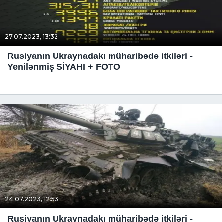
27.07.2023, 13:32
Rusiyanın Ukraynadakı müharibədə itkiləri -
Yenilənmiş SİYAHI + FOTO
24.07.2023, 12:53
Rusiyanın Ukraynadakı müharibədə itkiləri -