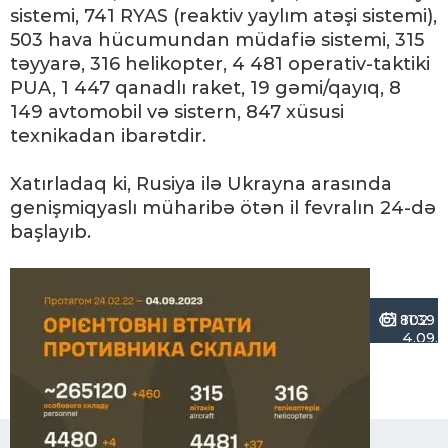
sistemi, 741 RYAS (reaktiv yaylım atəşi sistemi),
503 hava hücumundan müdafiə sistemi, 315
təyyarə, 316 helikopter, 4 481 operativ-taktiki
PUA, 1 447 qanadlı raket, 19 gəmi/qayıq, 8
149 avtomobil və sistern, 847 xüsusi
texnikadan ibarətdir.
Xatırladaq ki, Rusiya ilə Ukrayna arasında
genişmiqyaslı müharibə ötən il fevralın 24-də
başlayıb.
802
11:39 |
4.09.