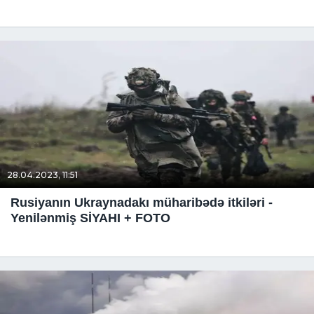
28.04.2023, 11:51
Rusiyanın Ukraynadakı müharibədə itkiləri -
Yenilənmiş SİYAHI + FOTO