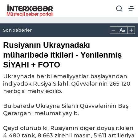
Son xəbərlər
Rusiyanın Ukraynadakı
müharibədə itkiləri - Yenilənmiş
SİYAHI + FOTO
Ukraynada hərbi əməliyyatlar başlayandan
indiyədək Rusiya Silahlı Qüvvələrinin 265 120
hərbçisi məhv edilib.
Bu barədə Ukrayna Silahlı Qüvvələrinin Baş
Qərargahı məlumat yayıb.
Qeyd olunub ki, Rusiyanın digər döyüş itkiləri
4 480 tank, 8 663 zirehli maşın, 5 611 artilleriya